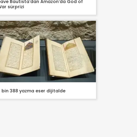
ave Bautista'dan Amazon'da God of
ar sürprizi
 bin 388 yazma eser dijitalde