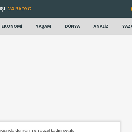
IŞI
24 RADYO
EKONOMİ
YAŞAM
DÜNYA
ANALİZ
YAZ
asında dünyanın en güzel kadını seçildi