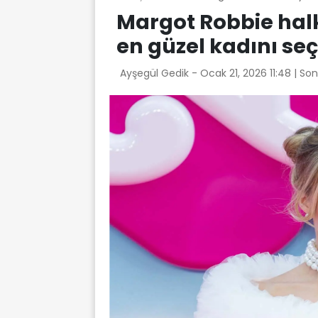
Margot Robbie ha
en güzel kadını seç
Ayşegül Gedik -
Ocak 21, 2026 11:48
| So