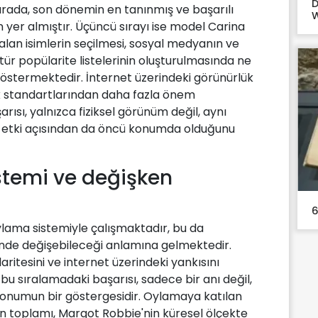
D
sırada, son dönemin en tanınmış ve başarılı
W
yer almıştır. Üçüncü sırayı ise model Carina
 alan isimlerin seçilmesi, sosyal medyanın ve
tür popülarite listelerinin oluşturulmasında ne
 göstermektedir. İnternet üzerindeki görünürlük
lik standartlarından daha fazla önem
ısı, yalnızca fiziksel görünüm değil, aynı
 etki açısından da öncü konumda olduğunu
temi ve değişken
6
ylama sistemiyle çalışmaktadır, bu da
nde değişebileceği anlamına gelmektedir.
laritesini ve internet üzerindeki yankısını
u sıralamadaki başarısı, sadece bir anı değil,
konumun bir göstergesidir. Oylamaya katılan
nin toplamı, Margot Robbie'nin küresel ölçekte