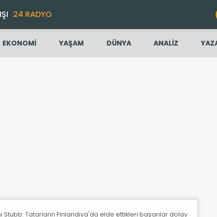
IŞI
24 RADYO
EKONOMİ
YAŞAM
DÜNYA
ANALİZ
YAZ
tubb: Tatarların Finlandiya'da elde ettikleri başarılar dolayısıyla ço