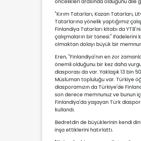
öncelikleri arasında olduğunu dile ge
"Kırım Tatarları, Kazan Tatarları, L
Tatarlarına yönelik yaptığımız çal
Finlandiya Tatarları kitabı da YTB'
çalışmaların bir tanesi." ifadelerini
olmaktan dolayı büyük bir memnuni
Eren, "Finlandiya'nın en zor zaman
önemli olduğunu bir kez daha vurgul
diasporası da var. Yaklaşık 13 bin 
Müslüman topluluğu var. Türkiye ö
diasporamızın da Türkiye'de Finland
son derece memnunuz ve bunun içi
Finlandiya'da yaşayan Türk diaspora
kullandı.
Bedretdin de büyüklerinin kendi dinl
inşa ettiklerini hatırlattı.