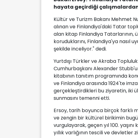
hayata geçirdiği çalışmalardan 
Kültür ve Turizm Bakanı Mehmet Nur
alınan ve Finlandiya'daki Tatar to
alan kitap Finlandiya Tatarlarının, ül
koruduklarını, Finlandiya'ya nasıl u
şekilde inceliyor." dedi.
Yurtdışı Türkler ve Akraba Toplulu
Cumhurbaşkanı Alexander Stubb'un k
kitabının tanıtım programında kon
ve Finlandiya arasında 1924'te imza
gerçekleştirdikleri bu ziyaretin, iki 
sunmasını temenni etti.
Ersoy, tarih boyunca birçok farklı 
ve zengin bir kültürel birikimin bu
vurgulayarak, geçen yıl 100. yaşını
yıllık varlığının tescili ve devletler