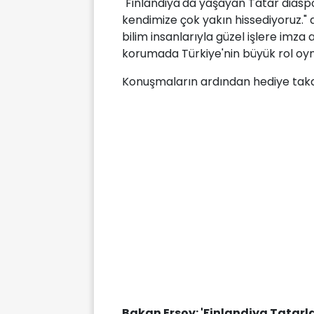
"Finlandiya'da yaşayan Tatar diaspo
kendimize çok yakın hissediyoruz."
bilim insanlarıyla güzel işlere imza at
korumada Türkiye'nin büyük rol oyn
Konuşmaların ardından hediye takdi
Bakan Ersoy: 'Finlandiya Tatarlar