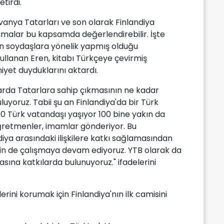
tirdi.
itvanya Tatarları ve son olarak Finlandiya
ışmalar bu kapsamda değerlendirebilir. İşte
nin soydaşlara yönelik yapmış olduğu
 kullanan Eren, kitabı Türkçeye çevirmiş
yet duyduklarını aktardı.
larda Tatarlara sahip çıkmasının ne kadar
uyoruz. Tabii şu an Finlandiya'da bir Türk
500 Türk vatandaşı yaşıyor 100 bine yakın da
ğretmenler, imamlar gönderiyor. Bu
iya arasındaki ilişkilere katkı sağlamasından
n de çalışmaya devam ediyoruz. YTB olarak da
sına katkılarda bulunuyoruz." ifadelerini
erini korumak için Finlandiya'nın ilk camisini