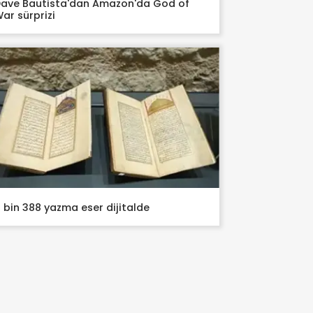
ave Bautista'dan Amazon'da God of
ar sürprizi
 bin 388 yazma eser dijitalde