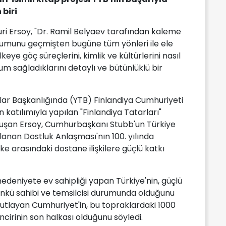
biri
i Ersoy, "Dr. Ramil Belyaev tarafından kaleme
plumunu geçmişten bugüne tüm yönleri ile ele
keye göç süreçlerini, kimlik ve kültürlerini nasıl
yum sağladıklarını detaylı ve bütünlüklü bir
klar Başkanlığında (YTB) Finlandiya Cumhuriyeti
atılımıyla yapılan "Finlandiya Tatarları"
uşan Ersoy, Cumhurbaşkanı Stubb'un Türkiye
lanan Dostluk Anlaşması'nın 100. yılında
ülke arasındaki dostane ilişkilere güçlü katkı
medeniyete ev sahipliği yapan Türkiye'nin, güçlü
günkü sahibi ve temsilcisi durumunda olduğunu
 kutlayan Cumhuriyet'in, bu topraklardaki 1000
 zincirinin son halkası olduğunu söyledi.