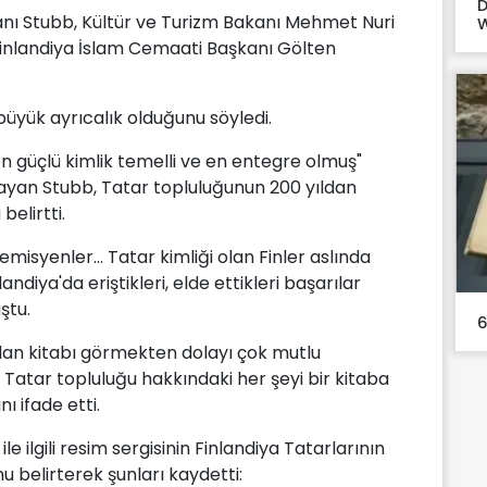
D
ı Stubb, Kültür ve Turizm Bakanı Mehmet Nuri
W
Finlandiya İslam Cemaati Başkanı Gölten
büyük ayrıcalık olduğunu söyledi.
n güçlü kimlik temelli ve en entegre olmuş"
layan Stubb, Tatar topluluğunun 200 yıldan
belirtti.
emisyenler... Tatar kimliği olan Finler aslında
nlandiya'da eriştikleri, elde ettikleri başarılar
ştu.
6
ılan kitabı görmekten dolayı çok mutlu
 Tatar topluluğu hakkındaki her şeyi bir kitaba
 ifade etti.
le ilgili resim sergisinin Finlandiya Tatarlarının
nu belirterek şunları kaydetti: