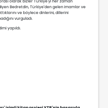
rası olarak bizler Türkiye'yi her zaman
 diyen Bedretdin, Türkiye'den gelen imamlar ve
tıklarını ve böylece dinlerini, dillerini
adığını vurguladı.
mi yapıldı.
ı' isimli kitap projesi YTB'nin başarıyla