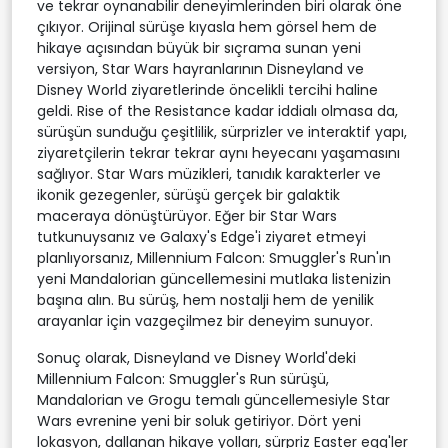
ve tekrar oynanabilir deneyimlerinden biri olarak öne
çıkıyor. Orijinal sürüşe kıyasla hem görsel hem de
hikaye açısından büyük bir sıçrama sunan yeni
versiyon, Star Wars hayranlarının Disneyland ve
Disney World ziyaretlerinde öncelikli tercihi haline
geldi. Rise of the Resistance kadar iddialı olmasa da,
sürüşün sunduğu çeşitlilik, sürprizler ve interaktif yapı,
ziyaretçilerin tekrar tekrar aynı heyecanı yaşamasını
sağlıyor. Star Wars müzikleri, tanıdık karakterler ve
ikonik gezegenler, sürüşü gerçek bir galaktik
maceraya dönüştürüyor. Eğer bir Star Wars
tutkunuysanız ve Galaxy's Edge'i ziyaret etmeyi
planlıyorsanız, Millennium Falcon: Smuggler's Run'ın
yeni Mandalorian güncellemesini mutlaka listenizin
başına alın. Bu sürüş, hem nostalji hem de yenilik
arayanlar için vazgeçilmez bir deneyim sunuyor.
Sonuç olarak, Disneyland ve Disney World'deki
Millennium Falcon: Smuggler's Run sürüşü,
Mandalorian ve Grogu temalı güncellemesiyle Star
Wars evrenine yeni bir soluk getiriyor. Dört yeni
lokasyon, dallanan hikaye yolları, sürpriz Easter egg'ler