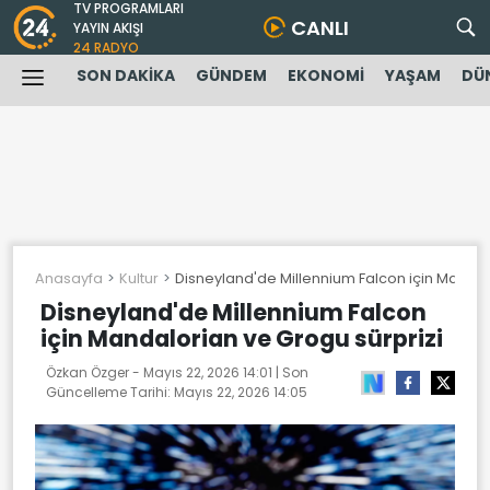
TV PROGRAMLARI
CANLI
YAYIN AKIŞI
24 RADYO
SON DAKİKA
GÜNDEM
EKONOMİ
YAŞAM
DÜ
Anasayfa
Kultur
Disneyland'de Millennium Falcon için Mandal
Disneyland'de Millennium Falcon
için Mandalorian ve Grogu sürprizi
Özkan Özger -
Mayıs 22, 2026 14:01
| Son
Güncelleme Tarihi:
Mayıs 22, 2026 14:05