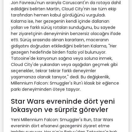
Jon Favreau'nun ısrarıyla Coruscant'ın da rotaya dahil
edildiğini belirten Martin, Cloud City'nin ise tüm ekip
tarafından hemen kabul gördüğünü vurguladı.
Kalama ise, her gezegenin kendi içinde dallanan
yolları ve farklı sürüş rotaları sunduğunu, bu sayede
her ziyaretçinin deneyiminin benzersiz olacağını ifade
etti. Sürüş sırasında alınan kararların, maceranın
gidişatını doğrudan etkilediğini belirten Kalama, "Her
gezegen hedefinde birden fazla yol bulunuyor.
Tatooine'de kanyonun sağına veya soluna inmek,
Cloud City'de yukarıdan veya aşağıdan geçmek gibi
seçenekler, tekrar tekrar farklı deneyimler
yaşamanıza olanak tanıyor," dedi. Bu değişkenlik,
Millennium Falcon: Smuggler's Run'ı klasik bir eğlence
parkı deneyiminden öteye taşıyor.
Star Wars evreninde dört yeni
lokasyon ve sürpriz görevler
Yeni Millennium Falcon: Smuggler's Run, Star Wars
evreninin dört efsanevi gezegenini ziyaret etme
imkânı sunuyor. Her sürüş Batuu'dan Tatooine'a hızlı