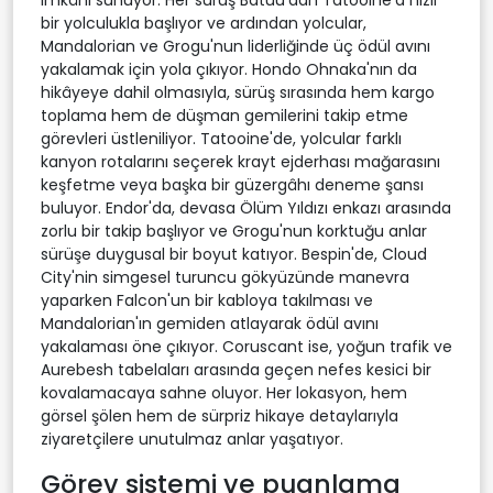
bir yolculukla başlıyor ve ardından yolcular,
Mandalorian ve Grogu'nun liderliğinde üç ödül avını
yakalamak için yola çıkıyor. Hondo Ohnaka'nın da
hikâyeye dahil olmasıyla, sürüş sırasında hem kargo
toplama hem de düşman gemilerini takip etme
görevleri üstleniliyor. Tatooine'de, yolcular farklı
kanyon rotalarını seçerek krayt ejderhası mağarasını
keşfetme veya başka bir güzergâhı deneme şansı
buluyor. Endor'da, devasa Ölüm Yıldızı enkazı arasında
zorlu bir takip başlıyor ve Grogu'nun korktuğu anlar
sürüşe duygusal bir boyut katıyor. Bespin'de, Cloud
City'nin simgesel turuncu gökyüzünde manevra
yaparken Falcon'un bir kabloya takılması ve
Mandalorian'ın gemiden atlayarak ödül avını
yakalaması öne çıkıyor. Coruscant ise, yoğun trafik ve
Aurebesh tabelaları arasında geçen nefes kesici bir
kovalamacaya sahne oluyor. Her lokasyon, hem
görsel şölen hem de sürpriz hikaye detaylarıyla
ziyaretçilere unutulmaz anlar yaşatıyor.
Görev sistemi ve puanlama