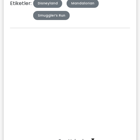
Etiketler:
Disneyland
Mandalorian
Smuggler’s Run