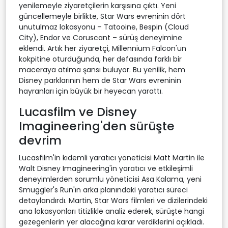
yenilemeyle ziyaretçilerin karşısına çıktı. Yeni
güncellemeyle birlikte, Star Wars evreninin dört
unutulmaz lokasyonu – Tatooine, Bespin (Cloud
City), Endor ve Coruscant – sürüş deneyimine
eklendi. Artık her ziyaretçi, Millennium Falcon'un
kokpitine oturduğunda, her defasında farklı bir
maceraya atılma şansı buluyor. Bu yenilik, hem
Disney parklarının hem de Star Wars evreninin
hayranları için büyük bir heyecan yarattı.
Lucasfilm ve Disney
Imagineering'den sürüşte
devrim
Lucasfilm'in kıdemli yaratıcı yöneticisi Matt Martin ile
Walt Disney Imagineering'in yaratıcı ve etkileşimli
deneyimlerden sorumlu yöneticisi Asa Kalama, yeni
Smuggler's Run'ın arka planındaki yaratıcı süreci
detaylandırdı. Martin, Star Wars filmleri ve dizilerindeki
ana lokasyonları titizlikle analiz ederek, sürüşte hangi
gezegenlerin yer alacağına karar verdiklerini açıkladı.