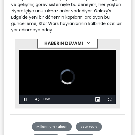
ve gelişmiş görev sistemiyle bu deneyim, her yaştan
ziyaretçiye unutulmaz anlar vadediyor. Galaxy's
Edge'de yeni bir dönemin kapılarını aralayan bu
güncelleme, Star Wars hayranlarının kalbinde özel bir
yer edinmeye aday.
HABERİN DEVAMI
Video
Player
is
loading.
Stream
LIVE
Pause
Mute
Picture-
Fullscreen
in-
Picture
Type
Millennium Falcon
Star Wars