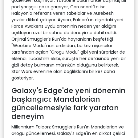
gözlerden kaçmıyor. Tatooine bölümünde düşmüş bir
pod yarışçısı göze çarpıyor, Coruscant'ta ise
Halcyon'a referans veren tabelalar ve Aurebesh
yazılar dikkat çekiyor. Ayrıca, Falcon'un dışındaki yeni
Force Awakens uydu anteninin neden yer aldığını
açıklayan özel bir sahne de deneyime dahil edildi.
Orijinal Smuggler's Run'da hayranların keşfettiği
"Wookiee Modu"nun ardından, bu kez nişancılar
tarafından açılan "Grogu Modu" gibi yeni sürprizler de
eklendi. Lucasfilm ekibi, sürüşte her defasında yeni bir
gizli detay bulmanın mümkün olduğunu belirterek,
Star Wars evrenine olan bağlılıklarını bir kez daha
gösteriyor.
Galaxy's Edge'de yeni dönemin
başlangıcı: Mandalorian
güncellemesiyle fark yaratan
deneyim
Millennium Falcon: Smuggler's Run'ın Mandalorian ve
Grogu güncellemesi, Galaxy's Edge'in en dikkat çekici