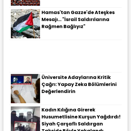
Hamas'tan Gazze'de Ateşkes
Mesajı... "İsrail Saldırılarına
Rağmen Bağlıyız"
Üniversite Adaylarına Kritik
Çağrı: Yapay Zeka Bölümlerini
Değerlendirin
Kadın Kılığına Girerek
Husumetlisine Kurşun Yağdırdı!
Siyah Çarşaflı Saldırgan
Takside Böyle Yakalandı