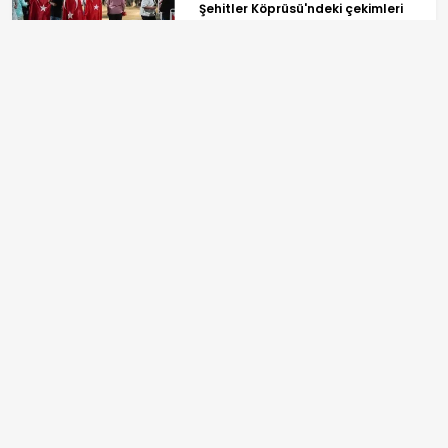
Şehitler Köprüsü'ndeki çekimleri
tamamlandı
Örümcek Adam: Yepyeni Bir Gün
gişede rekor kırdı
ANASAYFA
SPOR
TV PROGRAMLARI
GÜNDEM
REKLAM
EKONOMİ
BİLGİ TOPLUMU HİZMETLERİ
YAŞAM
ÇEREZ POLİTİKASI
SPOR
İLETİŞİM VE KÜNYE
DÜNYA