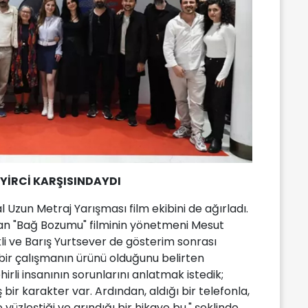
EYİRCİ KARŞISINDAYDI
l Uzun Metraj Yarışması film ekibini de ağırladı.
şan "Bağ Bozumu" filminin yönetmeni Mesut
i ve Barış Yurtsever de gösterim sonrası
ık bir çalışmanın ürünü olduğunu belirten
i insanının sorunlarını anlatmak istedik;
bir karakter var. Ardından, aldığı bir telefonla,
 yüzleştiği ve arındığı bir hikaye bu." şeklinde