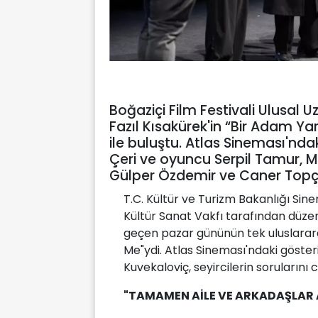
Boğaziçi Film Festivali Ulusal 
Fazıl Kısakürek'in “Bir Adam Y
ile buluştu. Atlas Sineması'n
Çeri ve oyuncu Serpil Tamur, Mur
Gülper Özdemir ve Caner Topçu
T.C. Kültür ve Turizm Bakanlığı Si
Kültür Sanat Vakfı tarafından düzenl
geçen pazar gününün tek uluslarara
Me"ydi. Atlas Sineması'ndaki göste
Kuvekaloviç, seyircilerin sorularını 
"TAMAMEN AİLE VE ARKADAŞLAR A