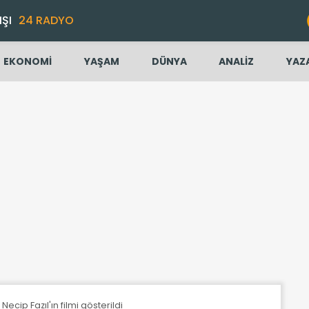
IŞI
24 RADYO
EKONOMİ
YAŞAM
DÜNYA
ANALİZ
YAZ
Necip Fazıl'ın filmi gösterildi