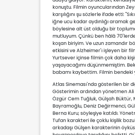
konuştu. Filmin oyuncularından Zeyn
karşılığını şu sözlerle ifade etti: "
iğne ucu kadar aydınlığı aramak ge
böylesine alt üst olduğu bir toplum
mutluyum. Çünkü ben hâlâ 70'lerde 
koşan biriyim. Ve uzun zamandır böy
etkisini ve Alzheimer'ı işleyen bir 
Yurtsever içinse filmin çok daha kişis
yaşayacağımı düşünmemiştim. Bekle
babamı kaybettim. Filmin bendeki 
Atlas Sineması'nda gösterilen bir d
Gösterimin ardından yönetmen Ali 
Özgür Cem Tuğluk, Gülşah Büktür, M
Bayramoğlu, Deniz Değirmenci, G
Berna Kuru; söyleşiye katıldı. Yöne
Tufan karakteri ile çoklu kişilik bo
arkadaşı Gülşen karakterinin öyküs
beyazperdeye taşıdığını belirtti. G