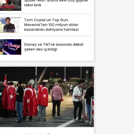
Spider-Man: Brand New Day gişede
rekor kırdı
Tom Cruise'un Top Gun:
Maverick'ten 100 milyon dolar
kazandıran dahiyane hamlesi
Disney ve TikTok arasında dikkat
çeken dev iş birliği