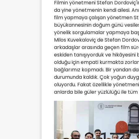
Filmin yönetmeni Stefan Dordoviç'in
da yine yönetmenin kendi ailesi. A
film yapmaya çalışan yönetmen Stef
büyükannesinin doğum günü vesiles
yönelik sorgulamalar yapmaya baş
Milos Kuvekaloviç de Stefan Dordov
arkadaşlar arasında geçen film sü
eskiden tanışıyorduk ve hikâyesini
olduğu için empati kurmakta zorlanm
bağlarımız kopmadı. Bir yandan da 
durumunda kaldık. Çok yoğun duygus
oluyordu. Fakat özellikle yönetmenim
anlarda bile güler yüzlülüğü ile tüm 