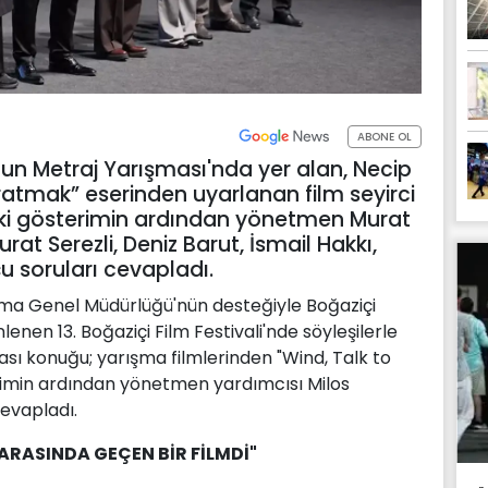
ABONE OL
Uzun Metraj Yarışması'nda yer alan, Necip
aratmak” eserinden uyarlanan film seyirci
daki gösterimin ardından yönetmen Murat
at Serezli, Deniz Barut, İsmail Hakkı,
 soruları cevapladı.
nema Genel Müdürlüğü'nün desteğiyle Boğaziçi
enen 13. Boğaziçi Film Festivali'nde söyleşilerle
sı konuğu; yarışma filmlerinden "Wind, Talk to
rimin ardından yönetmen yardımcısı Milos
cevapladı.
RASINDA GEÇEN BİR FİLMDİ"