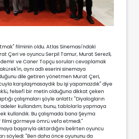
tmak" filminin oldu. Atlas Sineması'ndaki
t Çeri ve oyuncu Serpil Tamur, Murat Serezli,
 Özdemir ve Caner Topçu soruları cevaplamak
akürek'in, aynı adlı eserini sinemaya
lduğunu dile getiren yönetmen Murat Çeri,
uyla karşılaşmasaydık bu işi yapamazdık" diye
üklü, felsefî bir metin olduğuna dikkat çeken
tığı çalışmaları şöyle anlattı: "Diyalogların
fadeler kullandım; bunu, tablolarla yapmaya
rerek kullandık. Bu çalışmada bana Şeyma
f filmi görmeye ömrü vefa etmedi."
maya başarıyla aktardığını belirten oyuncu
ları söyledi: "Ben daha önce oyununu da