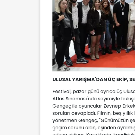
ULUSAL YARIŞMA'DAN ÜÇ EKİP, S
Festival, pazar günü ayrıca üç Ulusa
Atlas Sineması'nda seyirciyle bulu
Gengeç ile oyuncular Zeynep Erkekl
soruları cevapladı. Filmin, beş yıll
yönetmen Gengeç, "Günümüzün şehirl
geçim sorunu olan, eşinden ayrılmış 
adaya gidiyor. Karakterin, kendisiyle