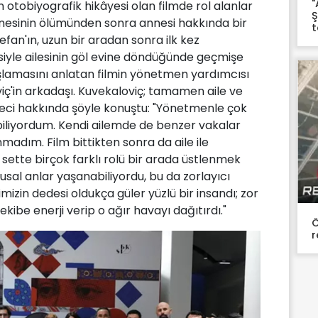
"
 otobiyografik hikâyesi olan filmde rol alanlar
Ş
nnesinin ölümünden sonra annesi hakkında bir
an'ın, uzun bir aradan sonra ilk kez
iyle ailesinin göl evine döndüğünde geçmişe
lamasını anlatan filmin yönetmen yardımcısı
iç'in arkadaşı. Kuvekaloviç; tamamen aile ve
reci hakkında şöyle konuştu: "Yönetmenle çok
 biliyordum. Kendi ailemde de benzer vakalar
adım. Film bittikten sonra da aile ile
sette birçok farklı rolü bir arada üstlenmek
al anlar yaşanabiliyordu, bu da zorlayıcı
izin dedesi oldukça güler yüzlü bir insandı; zor
ekibe enerji verip o ağır havayı dağıtırdı."
Ö
r