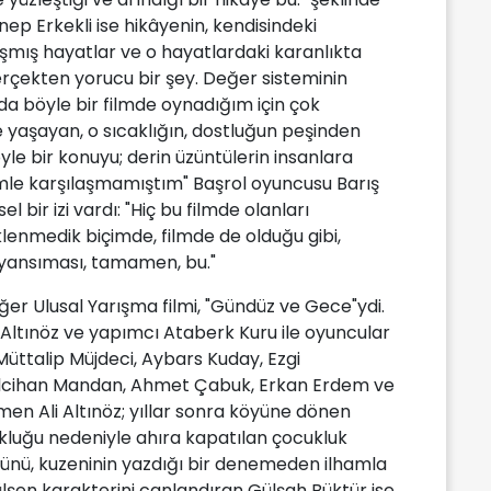
ep Erkekli ise hikâyenin, kendisindeki
Sıkışmış hayatlar ve o hayatlardaki karanlıkta
rçekten yorucu bir şey. Değer sisteminin
da böyle bir filmde oynadığım için çok
yaşayan, o sıcaklığın, dostluğun peşinden
le bir konuyu; derin üzüntülerin insanlara
filmle karşılaşmamıştım" Başrol oyuncusu Barış
el bir izi vardı: "Hiç bu filmde olanları
nmedik biçimde, filmde de olduğu gibi,
yansıması, tamamen, bu."
iğer Ulusal Yarışma filmi, "Gündüz ve Gece"ydi.
Altınöz ve yapımcı Ataberk Kuru ile oyuncular
üttalip Müjdeci, Aybars Kuday, Ezgi
ülcihan Mandan, Ahmet Çabuk, Erkan Erdem ve
tmen Ali Altınöz; yıllar sonra köyüne dönen
zukluğu nedeniyle ahıra kapatılan çocukluk
ünü, kuzeninin yazdığı bir denemeden ilhamla
ülşen karakterini canlandıran Gülşah Büktür ise