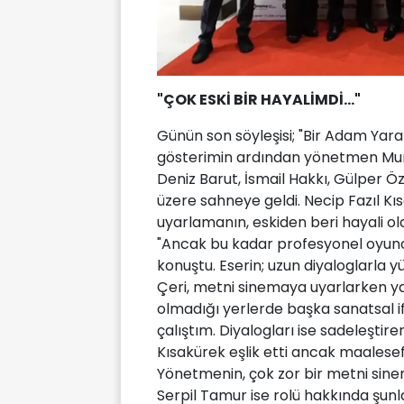
"ÇOK ESKİ BİR HAYALİMDİ..."
Günün son söyleşisi; "Bir Adam Yara
gösterimin ardından yönetmen Mura
Deniz Barut, İsmail Hakkı, Gülper
üzere sahneye geldi. Necip Fazıl Kıs
uyarlamanın, eskiden beri hayali o
"Ancak bu kadar profesyonel oyunc
konuştu. Eserin; uzun diyaloglarla y
Çeri, metni sinemaya uyarlarken yap
olmadığı yerlerde başka sanatsal i
çalıştım. Diyalogları ise sadeleşti
Kısakürek eşlik etti ancak maalese
Yönetmenin, çok zor bir metni sine
Serpil Tamur ise rolü hakkında şun