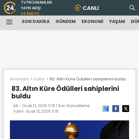
TV PROGRAMLARI
CANLI
YAYIN AKIŞI
24 RADYO
SON DAKİKA
GÜNDEM
EKONOMİ
YAŞAM
DÜ
Anasayfa
Kultur
83. Altın Küre Ödülleri sahiplerini buldu
83. Altın Küre Ödülleri sahiplerini
buldu
AA -
Ocak 12, 2026 11:15
| Son Güncelleme
Tarihi:
Ocak 12, 2026 11:15