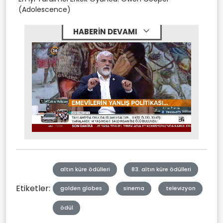
(Adolescence)
HABERİN DEVAMI
Stream
Mute
Type
altın küre ödülleri
83. altın küre ödülleri
Etiketler:
golden globes
sinema
televizyon
ödül