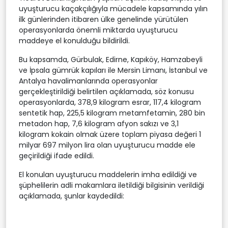
uyuşturucu kaçakçılığıyla mücadele kapsamında yılın
ilk günlerinden itibaren ülke genelinde yürütülen
operasyonlarda önemli miktarda uyuşturucu
maddeye el konulduğu bildirildi.
Bu kapsamda, Gürbulak, Edirne, Kapıköy, Hamzabeyli
ve İpsala gümrük kapıları ile Mersin Limanı, İstanbul ve
Antalya havalimanlarında operasyonlar
gerçekleştirildiği belirtilen açıklamada, söz konusu
operasyonlarda, 378,9 kilogram esrar, 117,4 kilogram
sentetik hap, 225,5 kilogram metamfetamin, ⁠280 bin
metadon hap, 7,6 kilogram afyon sakızı ve 3,1
kilogram kokain olmak üzere toplam piyasa değeri 1
milyar 697 milyon lira olan uyuşturucu madde ele
geçirildiği ifade edildi.
El konulan uyuşturucu maddelerin imha edildiği ve
şüphelilerin adli makamlara iletildiği bilgisinin verildiği
açıklamada, şunlar kaydedildi: