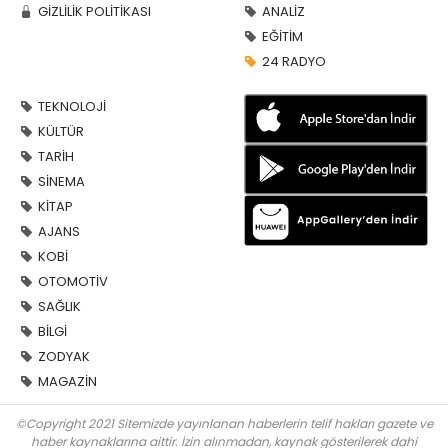
GİZLİLİK POLİTİKASI
ANALİZ
EĞİTİM
24 RADYO
TEKNOLOJİ
KÜLTÜR
TARİH
SİNEMA
KİTAP
AJANS
KOBİ
OTOMOTİV
SAĞLIK
BİLGİ
ZODYAK
MAGAZİN
©Copyright 2021 Sitemizde yayınlanan haberlerin telif hakları gazete ve
haber kaynaklarına aittir. İzin alınmadan, kaynak gösterilerek dahi