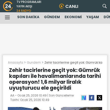
TV PROGRAMLARI
CANLI
YAYIN AKIŞI
24 RADYO
SON DAKİKA
GÜNDEM
EKONOMİ
YAŞAM
DÜ
Anasayfa
Gundem
Zehir tacirlerine geçit yok: Gümrük kapıları
Zehir tacirlerine geçit yok: Gümrük
kapıları ile havalimanlarında tarihi
operasyon! 1,6 milyar liralık
uyuşturucu ele geçirildi
AA -
Ocak 25, 2026 10:49
| Son Güncelleme
Tarihi:
Ocak 25, 2026 10:49