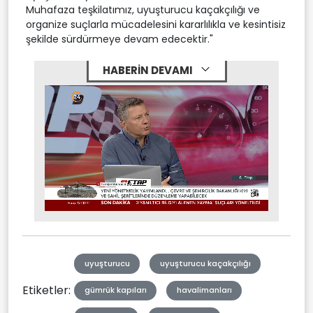
Muhafaza teşkilatımız, uyuşturucu kaçakçılığı ve
organize suçlarla mücadelesini kararlılıkla ve kesintisiz
şekilde sürdürmeye devam edecektir."
HABERİN DEVAMI
Stream
Mute
Type
uyuşturucu
uyuşturucu kaçakçılığı
Etiketler:
gümrük kapıları
havalimanları