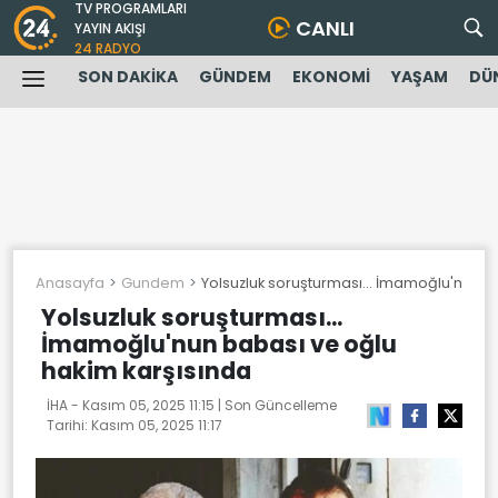
TV PROGRAMLARI
CANLI
YAYIN AKIŞI
24 RADYO
SON DAKİKA
GÜNDEM
EKONOMİ
YAŞAM
DÜ
Anasayfa
Gundem
Yolsuzluk soruşturması... İmamoğlu'nun b
Yolsuzluk soruşturması...
İmamoğlu'nun babası ve oğlu
hakim karşısında
İHA -
Kasım 05, 2025 11:15
| Son Güncelleme
Tarihi:
Kasım 05, 2025 11:17