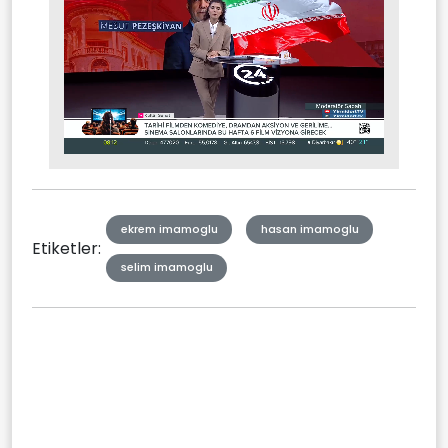
Stream
Mute
Type
ekrem imamoglu
hasan imamoglu
Etiketler:
selim imamoglu