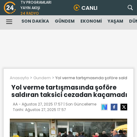
TV PROGRAMLARI
CANLI
YAYIN AKIŞI
24 RADYO
SON DAKİKA
GÜNDEM
EKONOMİ
YAŞAM
DÜ
Anasayfa
Gundem
Yol verme tartışmasında şoföre saldıran
Yol verme tartışmasında şoföre
saldıran taksici cezadan kaçamadı
AA -
Ağustos 27, 2025 17:57
| Son Güncelleme
Tarihi:
Ağustos 27, 2025 17:57