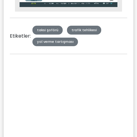
Stream
Mute
Type
taksi şoförü
trafik tehlikesi
Etiketler:
yol verme tartışması