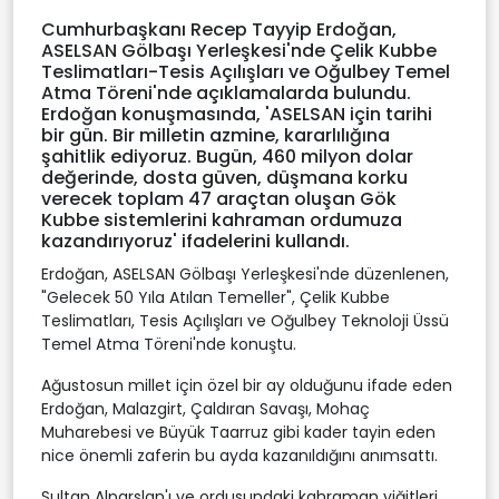
Cumhurbaşkanı Recep Tayyip Erdoğan,
ASELSAN Gölbaşı Yerleşkesi'nde Çelik Kubbe
Teslimatları-Tesis Açılışları ve Oğulbey Temel
Atma Töreni'nde açıklamalarda bulundu.
Erdoğan konuşmasında, 'ASELSAN için tarihi
bir gün. Bir milletin azmine, kararlılığına
şahitlik ediyoruz. Bugün, 460 milyon dolar
değerinde, dosta güven, düşmana korku
verecek toplam 47 araçtan oluşan Gök
Kubbe sistemlerini kahraman ordumuza
kazandırıyoruz' ifadelerini kullandı.
Erdoğan, ASELSAN Gölbaşı Yerleşkesi'nde düzenlenen,
"Gelecek 50 Yıla Atılan Temeller", Çelik Kubbe
Teslimatları, Tesis Açılışları ve Oğulbey Teknoloji Üssü
Temel Atma Töreni'nde konuştu.
Ağustosun millet için özel bir ay olduğunu ifade eden
Erdoğan, Malazgirt, Çaldıran Savaşı, Mohaç
Muharebesi ve Büyük Taarruz gibi kader tayin eden
nice önemli zaferin bu ayda kazanıldığını anımsattı.
Sultan Alparslan'ı ve ordusundaki kahraman yiğitleri