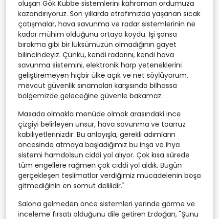
oluşan Gök Kubbe sistemlerini kahraman ordumuza
kazandırıyoruz. Son yıllarda etrafımızda yaşanan sıcak
çatışmalar, hava savunma ve radar sistemlerinin ne
kadar mühim olduğunu ortaya koydu. İşi şansa
bırakma gibi bir lüksümüzün olmadığının gayet
bilincindeyiz. Çünkü, kendi radarını, kendi hava
savunma sistemini, elektronik harp yeteneklerini
geliştiremeyen hiçbir ülke açık ve net söylüyorum,
mevcut güvenlik sınamaları karşısında bilhassa
bölgemizde geleceğine güvenle bakamaz.
Masada olmakla menüde olmak arasındaki ince
çizgiyi belirleyen unsur, hava savunma ve taarruz
kabiliyetlerinizdir. Bu anlayışla, gerekli adımların
öncesinde atmaya başladığımız bu inşa ve ihya
sistemi hamdolsun ciddi yol alıyor. Çok kısa sürede
tüm engellere rağmen çok ciddi yol aldık. Bugün
gerçekleşen teslimatlar verdiğimiz mücadelenin boşa
gitmediğinin en somut delilidir."
Salona gelmeden önce sistemleri yerinde görme ve
inceleme fırsatı olduğunu dile getiren Erdoğan, "Şunu