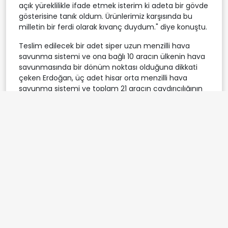
açık yüreklilikle ifade etmek isterim ki adeta bir gövde
gösterisine tanık oldum. Ürünlerimiz karşısında bu
milletin bir ferdi olarak kıvanç duydum." diye konuştu.
Teslim edilecek bir adet siper uzun menzilli hava
savunma sistemi ve ona bağlı 10 aracın ülkenin hava
savunmasında bir dönüm noktası olduğuna dikkati
çeken Erdoğan, üç adet hisar orta menzilli hava
savunma sistemi ve toplam 21 aracın caydırıcılığının
orta menzilde daha da güçlendireceğinin altını çizdi.
"ÇELİK KUBBE İLE HAVA SAVUNMASINDA ARTIK
FARKLI BİR KLASMANA ÇIKACAĞIZ"
Cumhurbaşkanı Erdoğan, "KORKUT hava savunma
sistemi ile erken ihbar radarlarımız sahada gözümüz
ve kulağımız olarak görev yapacak. Yedi adet PUHU ve
iki adet REDET elektronik harp sistemi ise bu alanda
ülkemizi bir üst lige taşıyacak. Emeği geçenleri canı
gönülden tebrik ediyorum. Elbette burada
durmayacak daha fazla sayıda sistemi yeni
yeteneklerle birlikte geliştirecek ve envantere