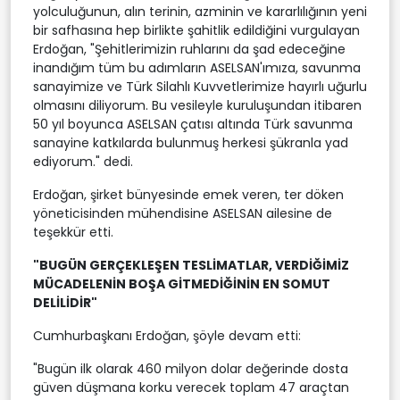
yolculuğunun, alın terinin, azminin ve kararlılığının yeni
bir safhasına hep birlikte şahitlik edildiğini vurgulayan
Erdoğan, "Şehitlerimizin ruhlarını da şad edeceğine
inandığım tüm bu adımların ASELSAN'ımıza, savunma
sanayimize ve Türk Silahlı Kuvvetlerimize hayırlı uğurlu
olmasını diliyorum. Bu vesileyle kuruluşundan itibaren
50 yıl boyunca ASELSAN çatısı altında Türk savunma
sanayine katkılarda bulunmuş herkesi şükranla yad
ediyorum." dedi.
Erdoğan, şirket bünyesinde emek veren, ter döken
yöneticisinden mühendisine ASELSAN ailesine de
teşekkür etti.
"BUGÜN GERÇEKLEŞEN TESLİMATLAR, VERDİĞİMİZ
MÜCADELENİN BOŞA GİTMEDİĞİNİN EN SOMUT
DELİLİDİR"
Cumhurbaşkanı Erdoğan, şöyle devam etti:
"Bugün ilk olarak 460 milyon dolar değerinde dosta
güven düşmana korku verecek toplam 47 araçtan