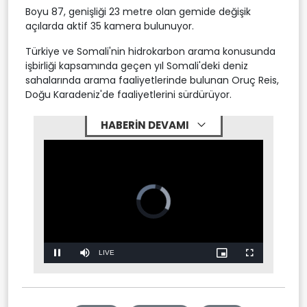
Boyu 87, genişliği 23 metre olan gemide değişik
açılarda aktif 35 kamera bulunuyor.
Türkiye ve Somali'nin hidrokarbon arama konusunda
işbirliği kapsamında geçen yıl Somali'deki deniz
sahalarında arama faaliyetlerinde bulunan Oruç Reis,
Doğu Karadeniz'de faaliyetlerini sürdürüyor.
HABERİN DEVAMI
Video
Player
is
loading.
Stream
Mute
Type