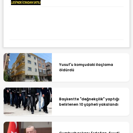
Beşiktaş Türkiye'nin UEFA Ülke
Puanına Katkı Sağladı
Yusuf'u komşudaki ilaçlama
öldürdü
Başkentte "değnekçilik" yaptığı
belirlenen 10 şüpheli yakalandı