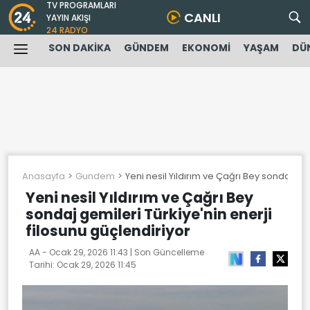
TV PROGRAMLARI
CANLI
YAYIN AKIŞI
24 RADYO
SON DAKİKA
GÜNDEM
EKONOMİ
YAŞAM
DÜ
Anasayfa
Gundem
Yeni nesil Yıldırım ve Çağrı Bey sondaj gem
Yeni nesil Yıldırım ve Çağrı Bey
sondaj gemileri Türkiye'nin enerji
filosunu güçlendiriyor
AA -
Ocak 29, 2026 11:43
| Son Güncelleme
Tarihi:
Ocak 29, 2026 11:45