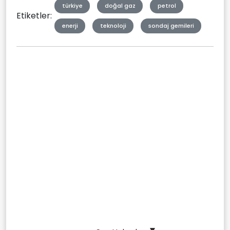
türkiye
doğal gaz
petrol
Etiketler:
enerji
teknoloji
sondaj gemileri