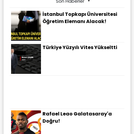
Son Haberler
İstanbul Topkapı Üniversitesi
Öğretim Elemanı Alacak!
Türkiye Yüzyılı Vites Yükseltti
TPAO'dan 3 Yıllık Yeni Plan!
Samsun Açıklarında Petrol
Ruhsatı Uzatıldı!
Rafael Leao Galatasaray'a
Doğru!