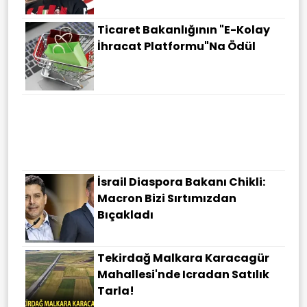
Ticaret Bakanlığının "E-Kolay
İhracat Platformu"na Ödül
Nevşehir Merkez'de Icradan
Satılık Arsa!
İsrail Diaspora Bakanı Chikli:
Macron Bizi Sırtımızdan
Bıçakladı
Tekirdağ Malkara Karacagür
Mahallesi'nde Icradan Satılık
Tarla!