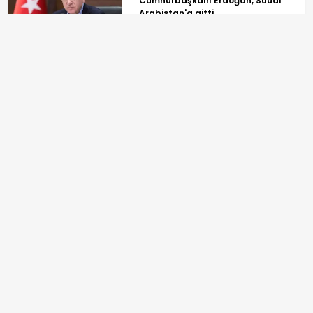
Cumhurbaşkanı Erdoğan, Suudi
Arabistan'a gitti
"Parayı şu araya sıkıştırdım
müdürüm" İzmit'te rüşvet skandalı!
ANASAYFA
SPOR
TV PROGRAMLARI
GÜNDEM
REKLAM
EKONOMİ
BİLGİ TOPLUMU HİZMETLERİ
YAŞAM
ÇEREZ POLİTİKASI
SPOR
İLETİŞİM VE KÜNYE
DÜNYA