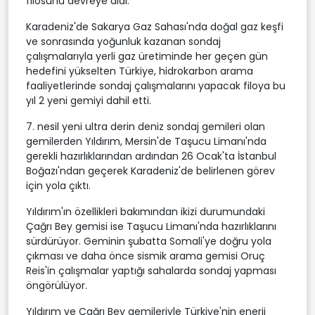
filosunu devreye aldı.
Karadeniz'de Sakarya Gaz Sahası'nda doğal gaz keşfi
ve sonrasında yoğunluk kazanan sondaj
çalışmalarıyla yerli gaz üretiminde her geçen gün
hedefini yükselten Türkiye, hidrokarbon arama
faaliyetlerinde sondaj çalışmalarını yapacak filoya bu
yıl 2 yeni gemiyi dahil etti.
7. nesil yeni ultra derin deniz sondaj gemileri olan
gemilerden Yıldırım, Mersin'de Taşucu Limanı'nda
gerekli hazırlıklarından ardından 26 Ocak'ta İstanbul
Boğazı'ndan geçerek Karadeniz'de belirlenen görev
için yola çıktı.
Yıldırım'ın özellikleri bakımından ikizi durumundaki
Çağrı Bey gemisi ise Taşucu Limanı'nda hazırlıklarını
sürdürüyor. Geminin şubatta Somali'ye doğru yola
çıkması ve daha önce sismik arama gemisi Oruç
Reis'in çalışmalar yaptığı sahalarda sondaj yapması
öngörülüyor.
Yıldırım ve Çağrı Bey gemileriyle Türkiye'nin enerji