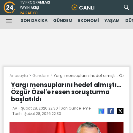
TV PROGRAMLARI
CANLI
YAYIN AKIŞI
24 RADYO
SON DAKİKA
GÜNDEM
EKONOMİ
YAŞAM
DÜ
Anasayfa
Gundem
Yargı mensuplarını hedef almıştı... Özgür
Yargı mensuplarını hedef almıştı...
Özgür Özel'e resen soruşturma
başlatıldı
AA -
Şubat 28, 2026 22:30
| Son Güncelleme
Tarihi:
Şubat 28, 2026 22:30