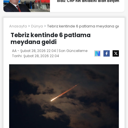
oldu: CHP'nin ahlakını alan biriyim
Anasayfa
Dünya
Tebriz kentinde 6 patlama meydana geldi
Tebriz kentinde 6 patlama
meydana geldi
AA -
Şubat 28, 2026 22:04
| Son Güncelleme
Tarihi:
Şubat 28, 2026 22:04