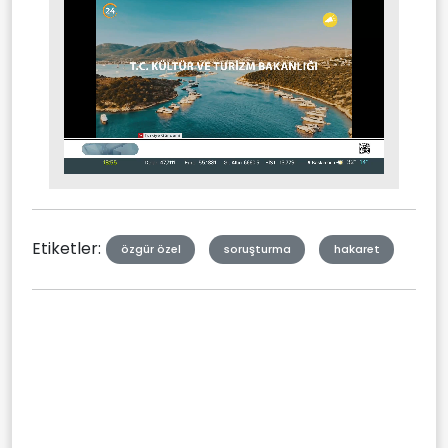
Stream
Mute
Type
Etiketler:
özgür özel
soruşturma
hakaret