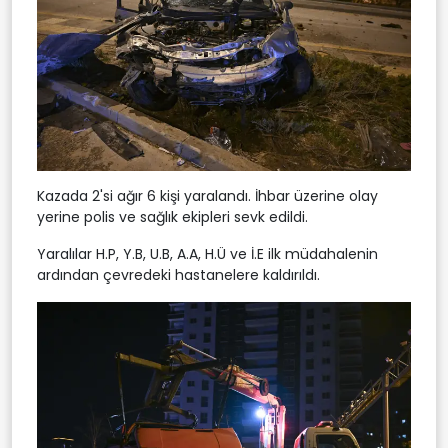
Kazada 2'si ağır 6 kişi yaralandı. İhbar üzerine olay
yerine polis ve sağlık ekipleri sevk edildi.
Yaralılar H.P, Y.B, U.B, A.A, H.Ü ve İ.E ilk müdahalenin
ardından çevredeki hastanelere kaldırıldı.