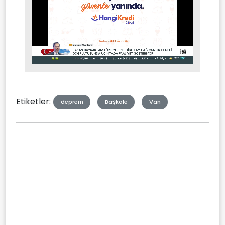
Stream
Mute
Type
Etiketler:
deprem
Başkale
Van