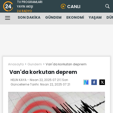
TV PROGRAMLARI
CANLI
YAYIN AKIŞI
24 RADYO
SON DAKİKA
GÜNDEM
EKONOMİ
YAŞAM
DÜ
Anasayfa
Gundem
Van'da korkutan deprem
Van'da korkutan deprem
HELİN KAYA -
Nisan 22, 2025 07:21
| Son
Güncelleme Tarihi:
Nisan 22, 2025 07:21