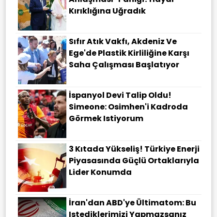
Kırıklığına Uğradık
Sıfır Atık Vakfı, Akdeniz Ve
Ege'de Plastik Kirliliğine Karşı
Saha Çalışması Başlatıyor
İspanyol Devi Talip Oldu!
Simeone: Osimhen'i Kadroda
Görmek Istiyorum
3 Kıtada Yükseliş! Türkiye Enerji
Piyasasında Güçlü Ortaklarıyla
Lider Konumda
İran'dan ABD'ye Ültimatom: Bu
Istediklerimizi Yapmazsanız