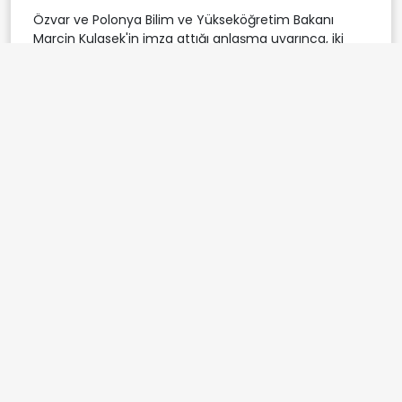
Özvar ve Polonya Bilim ve Yükseköğretim Bakanı
Marcin Kulasek'in imza attığı anlaşma uyarınca, iki
ülke arasında yapay zeka, dijital teknolojiler, enerji
dönüşümü, sağlık bilimleri ve biyoteknoloji gibi
stratejik alanlarda ortak projeler geliştirilmesi
hedefleniyor.
İki ülkede bilim ve eğitimde işbirliğinin tesis edilmesi,
karşılıklı ziyaretlerle bilgi ile teknik uzmanlık
paylaşımının teşvik edilmesi, enerji dönüşümü,
yenilikçi endüstriyel teknolojiler, sürdürülebilir tarım,
dijitalleşme, yapay zeka ile halk sağlığı ve
biyoteknoloji gibi alanlarda ortak bilimsel araştırma
yapılması, tecrübe paylaşımı ve bilimsel
konsorsiyumların kurulması öngörülüyor.
Yükseköğretimi düzenleyen mevzuat, düzenlemeler
ve yükseköğretim yapılarıyla bu alandaki
deneyimlerin paylaşılması, iki ülkedeki yükseköğretim
ve araştırma kurumları arasında mevzuat
hükümlerine uygun olarak lisans ve lisansüstü