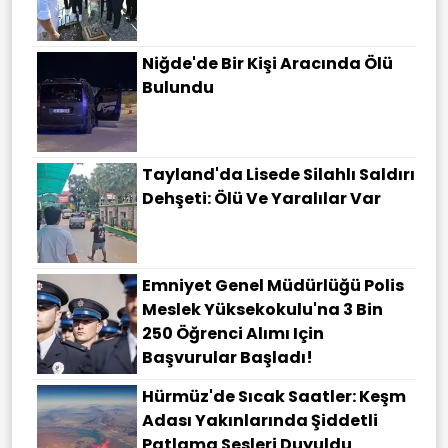
Niğde'de Bir Kişi Aracında Ölü
Bulundu
Tayland'da Lisede Silahlı Saldırı
Dehşeti: Ölü Ve Yaralılar Var
Emniyet Genel Müdürlüğü Polis
Meslek Yüksekokulu'na 3 Bin
250 Öğrenci Alımı Için
Başvurular Başladı!
Hürmüz'de Sıcak Saatler: Keşm
Adası Yakınlarında Şiddetli
Patlama Sesleri Duyuldu