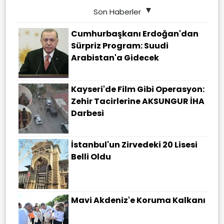
Son Haberler
Cumhurbaşkanı Erdoğan'dan
Sürpriz Program: Suudi
Arabistan'a Gidecek
Kayseri'de Film Gibi Operasyon:
Zehir Tacirlerine AKSUNGUR İHA
Darbesi
İstanbul'un Zirvedeki 20 Lisesi
Belli Oldu
Mavi Akdeniz'e Koruma Kalkanı