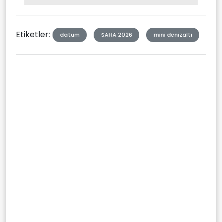
Type
Etiketler:
datum
SAHA 2026
mini denizaltı