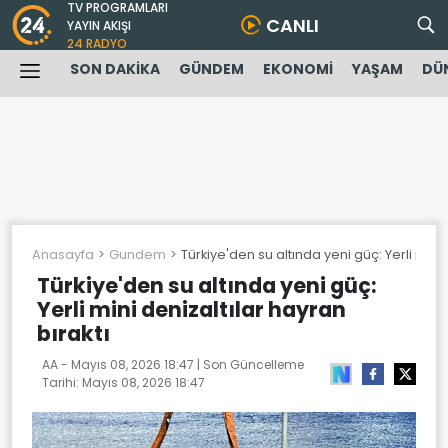
TV PROGRAMLARI
CANLI
YAYIN AKIŞI
24 RADYO
SON DAKİKA
GÜNDEM
EKONOMİ
YAŞAM
DÜ
Anasayfa
Gundem
Türkiye'den su altında yeni güç: Yerli mini 
Türkiye'den su altında yeni güç:
Yerli mini denizaltılar hayran
bıraktı
AA -
Mayıs 08, 2026 18:47
| Son Güncelleme
Tarihi:
Mayıs 08, 2026 18:47