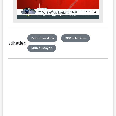
Stream
Mute
Type
DezinfoMerkezi
130Bin Makam
Etiketler:
Manipülasyon