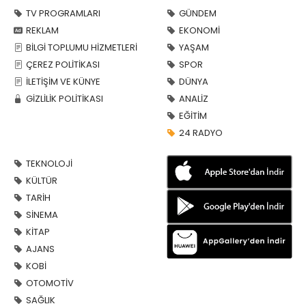
TV PROGRAMLARI
GÜNDEM
REKLAM
EKONOMİ
BİLGİ TOPLUMU HİZMETLERİ
YAŞAM
ÇEREZ POLİTİKASI
SPOR
İLETİŞİM VE KÜNYE
DÜNYA
GİZLİLİK POLİTİKASI
ANALİZ
EĞİTİM
24 RADYO
TEKNOLOJİ
KÜLTÜR
TARİH
SİNEMA
KİTAP
AJANS
KOBİ
OTOMOTİV
SAĞLIK