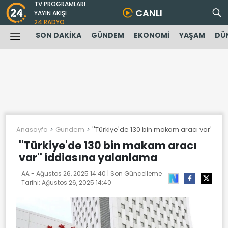
TV PROGRAMLARI
CANLI
YAYIN AKIŞI
24 RADYO
SON DAKİKA
GÜNDEM
EKONOMİ
YAŞAM
DÜ
Anasayfa
Gundem
''Türkiye'de 130 bin makam aracı var'' id
''Türkiye'de 130 bin makam aracı
var'' iddiasına yalanlama
AA -
Ağustos 26, 2025 14:40
| Son Güncelleme
Tarihi:
Ağustos 26, 2025 14:40