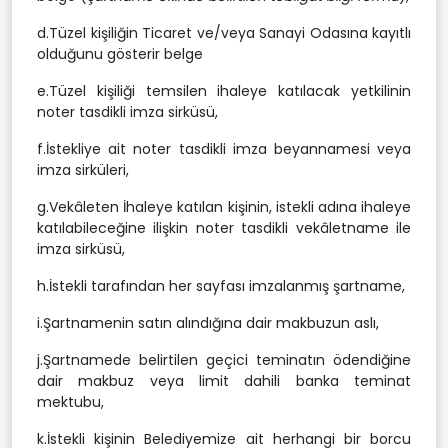
d.Tüzel kişiliğin Ticaret ve/veya Sanayi Odasına kayıtlı
olduğunu gösterir belge
e.Tüzel kişiliği temsilen ihaleye katılacak yetkilinin
noter tasdikli imza sirküsü,
f.İstekliye ait noter tasdikli imza beyannamesi veya
imza sirküleri,
g.Vekâleten İhaleye katılan kişinin, istekli adına ihaleye
katılabileceğine ilişkin noter tasdikli vekâletname ile
imza sirküsü,
h.İstekli tarafından her sayfası imzalanmış şartname,
i.Şartnamenin satın alındığına dair makbuzun aslı,
j.Şartnamede belirtilen geçici teminatın ödendiğine
dair makbuz veya limit dahili banka teminat
mektubu,
k.İstekli kişinin Belediyemize ait herhangi bir borcu