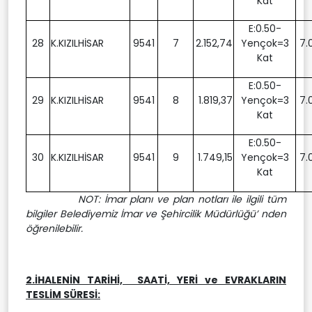
Kat
E:0.50-
28
K.KIZILHİSAR
9541
7
2.152,74
Yençok=3
7.
Kat
E:0.50-
29
K.KIZILHİSAR
9541
8
1.819,37
Yençok=3
7.
Kat
E:0.50-
30
K.KIZILHİSAR
9541
9
1.749,15
Yençok=3
7.
Kat
NOT: İmar planı ve plan notları ile ilgili tüm
bilgiler Belediyemiz İmar ve Şehircilik Müdürlüğü’ nden
öğrenilebilir.
2.İHALENİN TARİHİ, SAATİ, YERİ ve EVRAKLARIN
TESLİM SÜRESİ: