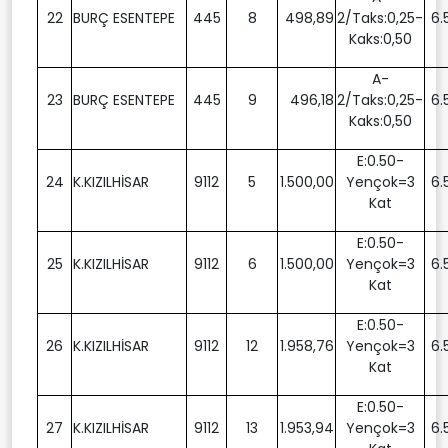
22
BURÇ ESENTEPE
445
8
498,89
2/Taks:0,25-
6.
Kaks:0,50
A-
23
BURÇ ESENTEPE
445
9
496,18
2/Taks:0,25-
6.
Kaks:0,50
E:0.50-
24
K.KIZILHİSAR
9112
5
1.500,00
Yençok=3
6.
Kat
E:0.50-
25
K.KIZILHİSAR
9112
6
1.500,00
Yençok=3
6.
Kat
E:0.50-
26
K.KIZILHİSAR
9112
12
1.958,76
Yençok=3
6.
Kat
E:0.50-
27
K.KIZILHİSAR
9112
13
1.953,94
Yençok=3
6.