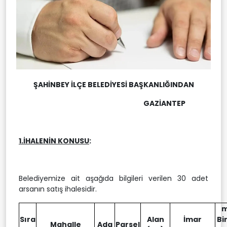
ŞAHİNBEY İLÇE BELEDİYESİ BAŞKANLIĞINDAN
GAZİANTEP
1.İHALENİN KONUSU
:
Belediyemize ait aşağıda bilgileri verilen 30 adet
arsanın satış ihalesidir.
m
Sıra
Alan
İmar
Bi
Mahalle
Ada
Parsel