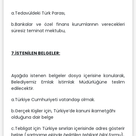
a.Tedavüldeki Türk Parası,
b.Bankalar ve özel finans kurumlarının verecekleri
süresiz teminat mektubu,
7.İSTENİLEN BELGELER:
Aşağıda istenen belgeler dosya içerisine konularak,
Belediyemiz Emlak İstimlak Müdürlüğüne teslim
edilecektir.
a.Türkiye Cumhuriyeti vatandaşı olmak.
b.Gerçek Kişiler için, Türkiye’de kanuni ikametgâhı
olduğuna dair belge
c.Tebligat için Türkiye sınırları içerisinde adres gösterir
belge (
şartname ekinde belirtilen tebligat bilgi formu
),