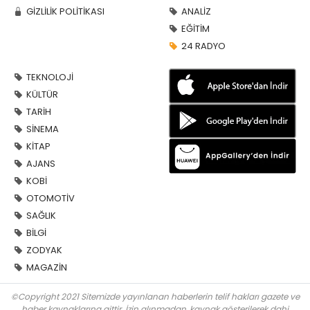
GİZLİLİK POLİTİKASI
ANALİZ
EĞİTİM
24 RADYO
TEKNOLOJİ
KÜLTÜR
TARİH
SİNEMA
KİTAP
AJANS
KOBİ
OTOMOTİV
SAĞLIK
BİLGİ
ZODYAK
MAGAZİN
©Copyright 2021 Sitemizde yayınlanan haberlerin telif hakları gazete ve
haber kaynaklarına aittir. İzin alınmadan, kaynak gösterilerek dahi