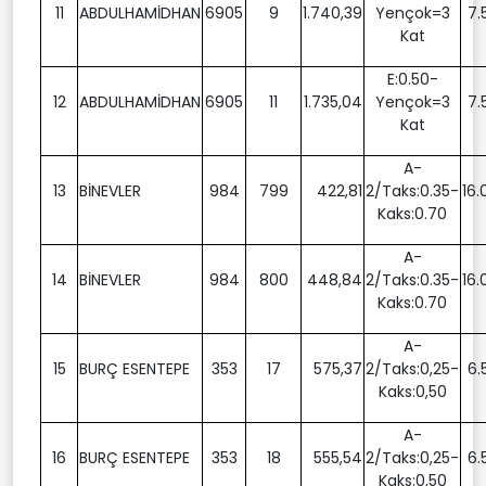
11
ABDULHAMİDHAN
6905
9
1.740,39
Yençok=3
7.
Kat
E:0.50-
12
ABDULHAMİDHAN
6905
11
1.735,04
Yençok=3
7.
Kat
A-
13
BİNEVLER
984
799
422,81
2/Taks:0.35-
16.
Kaks:0.70
A-
14
BİNEVLER
984
800
448,84
2/Taks:0.35-
16.
Kaks:0.70
A-
15
BURÇ ESENTEPE
353
17
575,37
2/Taks:0,25-
6.
Kaks:0,50
A-
16
BURÇ ESENTEPE
353
18
555,54
2/Taks:0,25-
6.
Kaks:0,50