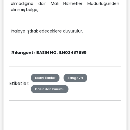
olmadığına dair Mali Hizmetler Müdürlüğünden
alınmış belge,
İhaleye İştirak edeceklere duyurulur.
#ilangovtr BASIN NO: ILN02487995
resmi ilanlar
ilangovtr
Etiketler:
basın ilan kurumu