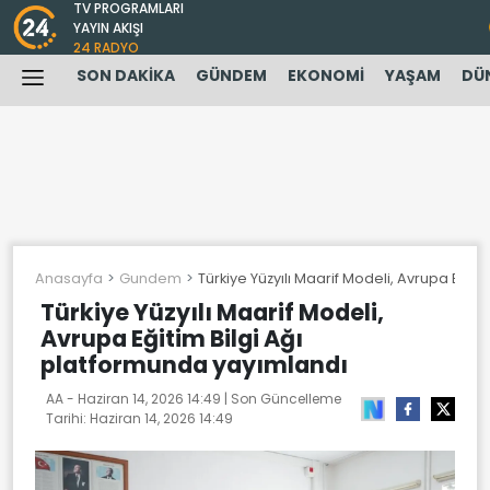
TV PROGRAMLARI
YAYIN AKIŞI
24 RADYO
SON DAKİKA
GÜNDEM
EKONOMİ
YAŞAM
DÜ
Anasayfa
Gundem
Türkiye Yüzyılı Maarif Modeli, Avrupa Eğit
Türkiye Yüzyılı Maarif Modeli,
Avrupa Eğitim Bilgi Ağı
platformunda yayımlandı
AA -
Haziran 14, 2026 14:49
| Son Güncelleme
Tarihi:
Haziran 14, 2026 14:49