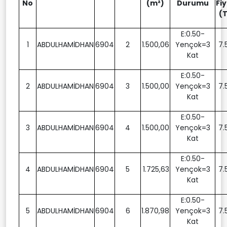
No
(m²)
Durumu
Fiy
(T
E:0.50-
1
ABDULHAMİDHAN
6904
2
1.500,06
Yençok=3
7.
Kat
E:0.50-
2
ABDULHAMİDHAN
6904
3
1.500,00
Yençok=3
7.
Kat
E:0.50-
3
ABDULHAMİDHAN
6904
4
1.500,00
Yençok=3
7.
Kat
E:0.50-
4
ABDULHAMİDHAN
6904
5
1.725,63
Yençok=3
7.
Kat
E:0.50-
5
ABDULHAMİDHAN
6904
6
1.870,98
Yençok=3
7.
Kat