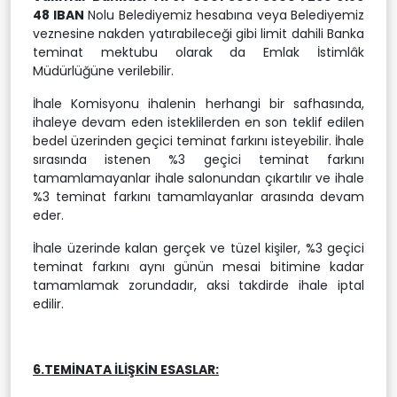
48 IBAN
Nolu Belediyemiz hesabına veya Belediyemiz
veznesine nakden yatırabileceği gibi limit dahili Banka
teminat mektubu olarak da Emlak İstimlâk
Müdürlüğüne verilebilir.
İhale Komisyonu ihalenin herhangi bir safhasında,
ihaleye devam eden isteklilerden en son teklif edilen
bedel üzerinden geçici teminat farkını isteyebilir. İhale
sırasında istenen %3 geçici teminat farkını
tamamlamayanlar ihale salonundan çıkartılır ve ihale
%3 teminat farkını tamamlayanlar arasında devam
eder.
İhale üzerinde kalan gerçek ve tüzel kişiler, %3 geçici
teminat farkını aynı günün mesai bitimine kadar
tamamlamak zorundadır, aksi takdirde ihale iptal
edilir.
6.TEMİNATA İLİŞKİN ESASLAR: