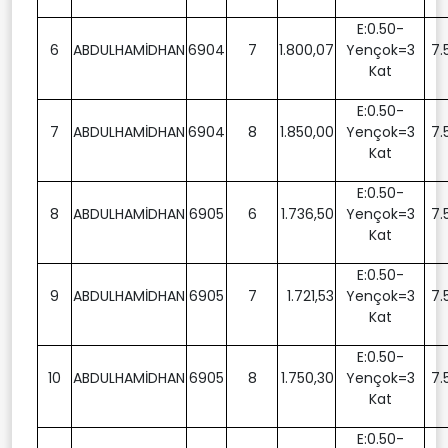
E:0.50-
6
ABDULHAMİDHAN
6904
7
1.800,07
Yençok=3
7.
Kat
E:0.50-
7
ABDULHAMİDHAN
6904
8
1.850,00
Yençok=3
7.
Kat
E:0.50-
8
ABDULHAMİDHAN
6905
6
1.736,50
Yençok=3
7.
Kat
E:0.50-
9
ABDULHAMİDHAN
6905
7
1.721,53
Yençok=3
7.
Kat
E:0.50-
10
ABDULHAMİDHAN
6905
8
1.750,30
Yençok=3
7.
Kat
E:0.50-