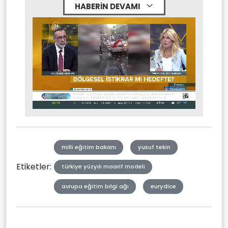
HABERİN DEVAMI
Stream
Mute
Type
milli eğitim bakanı
yusuf tekin
Etiketler:
türkiye yüzyılı maarif modeli
avrupa eğitim bilgi ağı
eurydice