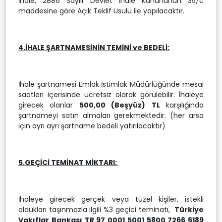
İhale, 2886 Sayılı Devlet İhale Kanununun 35/c
maddesine göre Açık Teklif Usulü ile yapılacaktır.
4.İHALE ŞARTNAMESİNİN TEMİNİ ve BEDELİ:
İhale şartnamesi Emlak İstimlak Müdürlüğünde mesai
saatleri içerisinde ücretsiz olarak görülebilir. İhaleye
girecek olanlar
500,00 (Beşyüz)
TL
karşılığında
şartnameyi satın almaları gerekmektedir. (her arsa
için ayrı ayrı şartname bedeli yatırılacaktır)
5.GEÇİCİ TEMİNAT MİKTARI:
İhaleye girecek gerçek veya tüzel kişiler, istekli
oldukları taşınmazla ilgili %3 geçici teminatı,
Türkiye
Vakıflar Bankası TR 97 0001 5001 5800 7266 6189