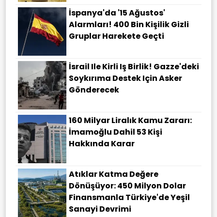
İspanya'da '15 Ağustos'
Alarmları! 400 Bin Kişilik Gizli
Gruplar Harekete Geçti
İsrail Ile Kirli Iş Birlik! Gazze'deki
Soykırıma Destek Için Asker
Gönderecek
160 Milyar Liralık Kamu Zararı:
İmamoğlu Dahil 53 Kişi
Hakkında Karar
Atıklar Katma Değere
Dönüşüyor: 450 Milyon Dolar
Finansmanla Türkiye'de Yeşil
Sanayi Devrimi