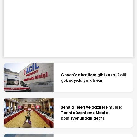
Gönen'de katliam gibi kaza: 2 ölü
çok sayıda yaralı var
Şehit aileleri ve gazilere müjde:
Tarihi düzenleme Meclis
Komisyonundan geçti