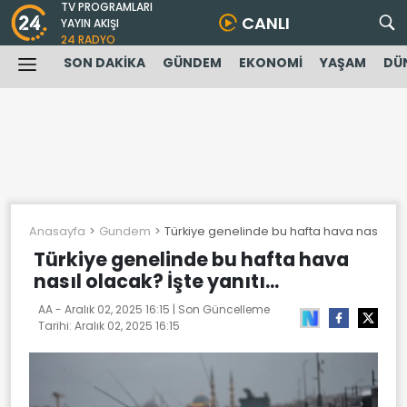
TV PROGRAMLARI
CANLI
YAYIN AKIŞI
24 RADYO
SON DAKİKA
GÜNDEM
EKONOMİ
YAŞAM
DÜ
Anasayfa
Gundem
Türkiye genelinde bu hafta hava nasıl olaca
Türkiye genelinde bu hafta hava
nasıl olacak? İşte yanıtı...
AA -
Aralık 02, 2025 16:15
| Son Güncelleme
Tarihi:
Aralık 02, 2025 16:15