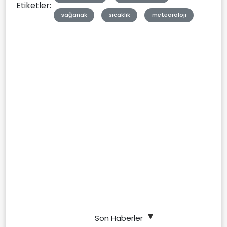
Etiketler:
sağanak
sıcaklık
meteoroloji
Son Haberler