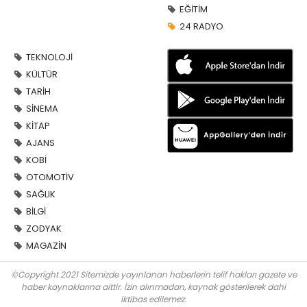
EĞİTİM
24 RADYO
TEKNOLOJİ
KÜLTÜR
TARİH
SİNEMA
KİTAP
AJANS
KOBİ
OTOMOTİV
SAĞLIK
BİLGİ
ZODYAK
MAGAZİN
©Copyright 2021 Sitemizde yayınlanan haberlerin telif hakları gazete ve
haber kaynaklarına aittir. İzin alınmadan, kaynak gösterilerek dahi
iktibas edilemez.