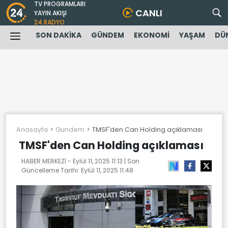
TV PROGRAMLARI
CANLI
YAYIN AKIŞI
24 RADYO
SON DAKİKA
GÜNDEM
EKONOMİ
YAŞAM
DÜ
Anasayfa
Gundem
TMSF'den Can Holding açıklaması
TMSF'den Can Holding açıklaması
HABER MERKEZİ -
Eylül 11, 2025 11:13
| Son
Güncelleme Tarihi:
Eylül 11, 2025 11:48