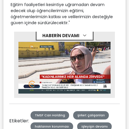
Eğitim faaliyetleri kesintiye uğramadan devam
edecek olup öğrencilerimizin eğitimi,
öğretmenlerimizin katkısı ve velilerimizin desteğiyle
güven içinde sürdürülecektir."
HABERİN DEVAMI
Stream
Mute
Type
TMSF Can Holding
şirket çalışanları
Etiketler:
haklarının korunması
işleyişin devamı