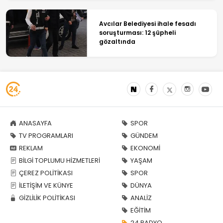
Avcılar Belediyesi ihale fesadı
soruşturması: 12 şüpheli
gözaltında
ANASAYFA
SPOR
TV PROGRAMLARI
GÜNDEM
REKLAM
EKONOMİ
BİLGİ TOPLUMU HİZMETLERİ
YAŞAM
ÇEREZ POLİTİKASI
SPOR
İLETİŞİM VE KÜNYE
DÜNYA
GİZLİLİK POLİTİKASI
ANALİZ
EĞİTİM
24 RADYO