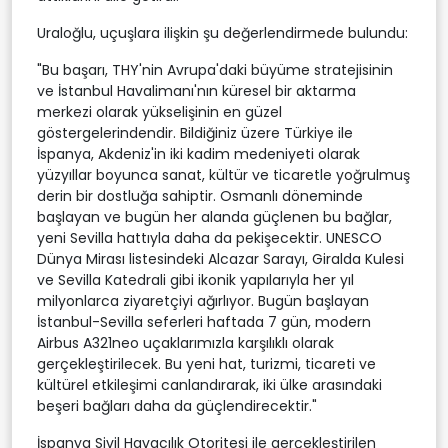
Uraloğlu, uçuşlara ilişkin şu değerlendirmede bulundu:
"Bu başarı, THY'nin Avrupa'daki büyüme stratejisinin
ve İstanbul Havalimanı'nın küresel bir aktarma
merkezi olarak yükselişinin en güzel
göstergelerindendir. Bildiğiniz üzere Türkiye ile
İspanya, Akdeniz'in iki kadim medeniyeti olarak
yüzyıllar boyunca sanat, kültür ve ticaretle yoğrulmuş
derin bir dostluğa sahiptir. Osmanlı döneminde
başlayan ve bugün her alanda güçlenen bu bağlar,
yeni Sevilla hattıyla daha da pekişecektir. UNESCO
Dünya Mirası listesindeki Alcazar Sarayı, Giralda Kulesi
ve Sevilla Katedrali gibi ikonik yapılarıyla her yıl
milyonlarca ziyaretçiyi ağırlıyor. Bugün başlayan
İstanbul-Sevilla seferleri haftada 7 gün, modern
Airbus A321neo uçaklarımızla karşılıklı olarak
gerçekleştirilecek. Bu yeni hat, turizmi, ticareti ve
kültürel etkileşimi canlandırarak, iki ülke arasındaki
beşeri bağları daha da güçlendirecektir."
İspanya Sivil Havacılık Otoritesi ile gerçekleştirilen