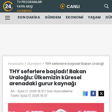
TV PROGRAMLARI
CANLI
YAYIN AKIŞI
24 RADYO
SON DAKİKA
GÜNDEM
EKONOMİ
YAŞAM
DÜ
Anasayfa
Gundem
THY seferlere başladı! Bakan Uraloğlu: Ül
THY seferlere başladı! Bakan
Uraloğlu: Ülkemizin küresel
arenadaki gurur kaynağı
AA -
Eylül 17, 2025 16:37
| Son Güncelleme
Tarihi:
Eylül 17, 2025 16:37