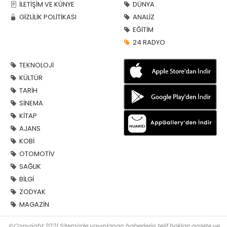
İLETİŞİM VE KÜNYE
DÜNYA
GİZLİLİK POLİTİKASI
ANALİZ
EĞİTİM
24 RADYO
TEKNOLOJİ
KÜLTÜR
TARİH
SİNEMA
KİTAP
AJANS
KOBİ
OTOMOTİV
SAĞLIK
BİLGİ
ZODYAK
MAGAZİN
©Copyright 2021 Sitemizde yayınlanan haberlerin telif hakları gazete ve