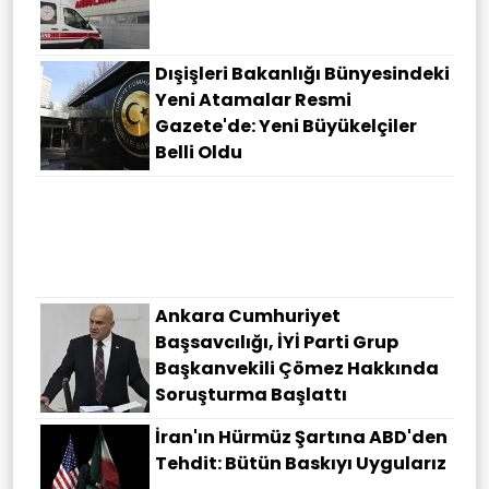
Dışişleri Bakanlığı Bünyesindeki
Yeni Atamalar Resmi
Gazete'de: Yeni Büyükelçiler
Belli Oldu
Ankara Cumhuriyet
Başsavcılığı, İYİ Parti Grup
Başkanvekili Çömez Hakkında
Soruşturma Başlattı
İran'ın Hürmüz Şartına ABD'den
Tehdit: Bütün Baskıyı Uygularız