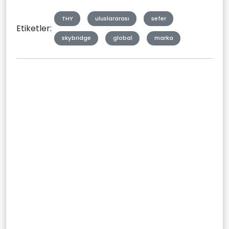
THY
uluslararası
sefer
Etiketler:
skybridge
global
marka