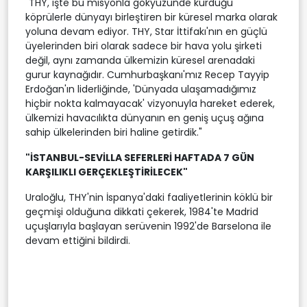
"THY, işte bu misyonla gökyüzünde kurduğu
köprülerle dünyayı birleştiren bir küresel marka olarak
yoluna devam ediyor. THY, Star İttifakı'nın en güçlü
üyelerinden biri olarak sadece bir hava yolu şirketi
değil, aynı zamanda ülkemizin küresel arenadaki
gurur kaynağıdır. Cumhurbaşkanı'mız Recep Tayyip
Erdoğan'ın liderliğinde, 'Dünyada ulaşamadığımız
hiçbir nokta kalmayacak' vizyonuyla hareket ederek,
ülkemizi havacılıkta dünyanın en geniş uçuş ağına
sahip ülkelerinden biri haline getirdik."
"İSTANBUL-SEVİLLA SEFERLERİ HAFTADA 7 GÜN
KARŞILIKLI GERÇEKLEŞTİRİLECEK"
Uraloğlu, THY'nin İspanya'daki faaliyetlerinin köklü bir
geçmişi olduğuna dikkati çekerek, 1984'te Madrid
uçuşlarıyla başlayan serüvenin 1992'de Barselona ile
devam ettiğini bildirdi.