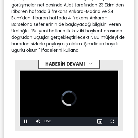
görüşmeler neticesinde AJet tarafından 23 Ekim'den
itibaren haftada 3 frekans Ankara-Madrid ve 24
Ekim'den itibaren haftada 4 frekans Ankara-
Barselona seferlerinin de başlayacağı bilgisini veren
Uraloğlu, "Bu yeni hatlarla ilk kez iki başkent arasında
doğrudan uçuşlar gerçekleştirilecektir. Bu müjdeyi de
buradan sizlerle paylaşmış olalım. Şimdiden hayırlı
uğurlu olsun." ifadelerini kullandı.
HABERİN DEVAMI
Video
Player
is
loading.
Stream
LIVE
Pause
Mute
Picture-
Fullscreen
in-
Picture
Type