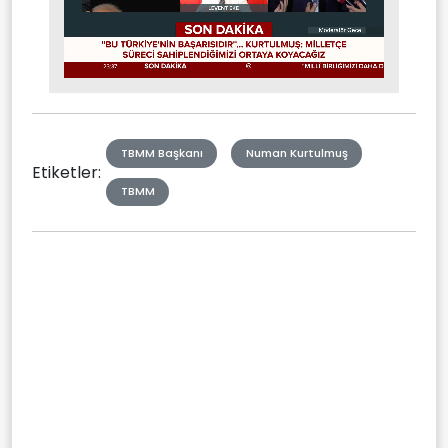
Stream
Mute
Type
TBMM Başkanı
Numan Kurtulmuş
Etiketler:
TBMM