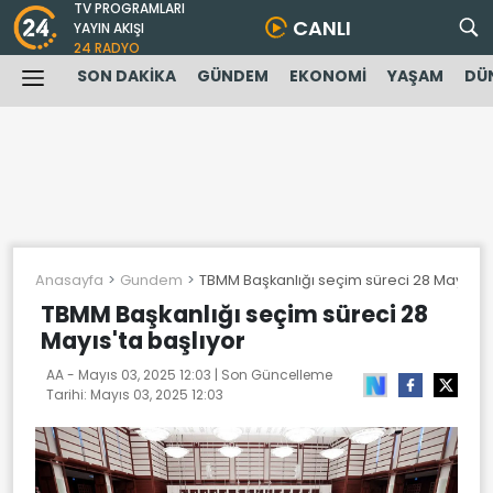
TV PROGRAMLARI
CANLI
YAYIN AKIŞI
24 RADYO
SON DAKİKA
GÜNDEM
EKONOMİ
YAŞAM
DÜ
Anasayfa
Gundem
TBMM Başkanlığı seçim süreci 28 Mayıs'ta
TBMM Başkanlığı seçim süreci 28
Mayıs'ta başlıyor
AA -
Mayıs 03, 2025 12:03
| Son Güncelleme
Tarihi:
Mayıs 03, 2025 12:03