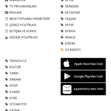
ANASAYFA
SPOR
TV PROGRAMLARI
GÜNDEM
REKLAM
EKONOMİ
BİLGİ TOPLUMU HİZMETLERİ
YAŞAM
ÇEREZ POLİTİKASI
SPOR
İLETİŞİM VE KÜNYE
DÜNYA
GİZLİLİK POLİTİKASI
ANALİZ
EĞİTİM
24 RADYO
TEKNOLOJİ
KÜLTÜR
TARİH
SİNEMA
KİTAP
AJANS
KOBİ
OTOMOTİV
SAĞLIK