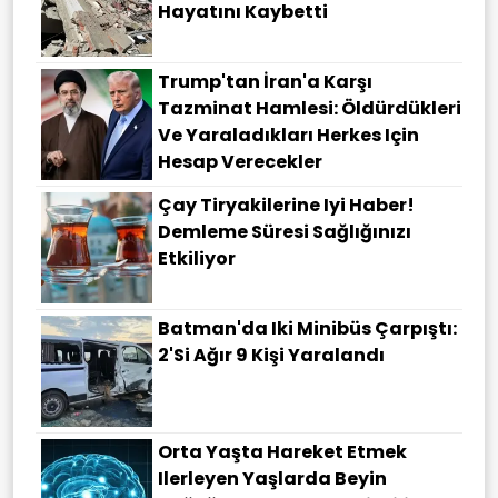
Hayatını Kaybetti
Trump'tan İran'a Karşı
Tazminat Hamlesi: Öldürdükleri
Ve Yaraladıkları Herkes Için
Hesap Verecekler
Çay Tiryakilerine Iyi Haber!
Demleme Süresi Sağlığınızı
Etkiliyor
Batman'da Iki Minibüs Çarpıştı:
2'si Ağır 9 Kişi Yaralandı
Orta Yaşta Hareket Etmek
Ilerleyen Yaşlarda Beyin