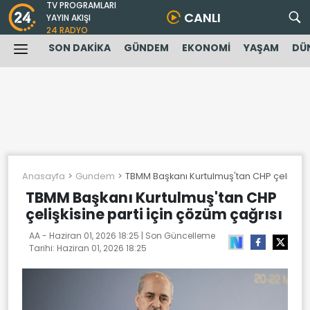
TV PROGRAMLARI
CANLI
YAYIN AKIŞI
24 RADYO
SON DAKİKA
GÜNDEM
EKONOMİ
YAŞAM
DÜ
Anasayfa
Gundem
TBMM Başkanı Kurtulmuş'tan CHP çelişkisin
TBMM Başkanı Kurtulmuş'tan CHP
çelişkisine parti için çözüm çağrısı
AA -
Haziran 01, 2026 18:25
| Son Güncelleme
Tarihi:
Haziran 01, 2026 18:25