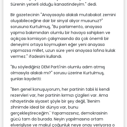
Sürenin yeterli olduğu kanaatindeyim." dedi.
Bir gazetecinin "Anayasayla alakalı mutabakat zemini
oluşabileceğine dair bir sinyal alıyor musunuz?"
sorusuna Kurtulmuş, "Bu parlamento, anayasa
yapma bakımından olumlu bir havaya sahipken ve
açıkçası komisyon çalışmasında da çok önemli bir
deneyimi ortaya koymuşken eğer yeni anayasa
yapmazsa millet, uzun süre yeni anayasa lafına kulak
vermez." ifadesini kullandı.
"Bu söylediğiniz DEM Parti'nin olumlu adım atmış
olmasıyla alakalı mı?" sorusu üzerine Kurtulmuş,
şunları kaydetti:
"Ben genel konuşuyorum, her partinin tabii ki kendi
rezervleri var, her partinin kırmızı çizgileri var. Ama
nihayetinde siyaset şöyle bir şey değil, 'Benim
zihnimde ideal bir dünya var, bunu
gerçekleştireceğim.' Yapamazsınız, demokrasinin
gücü tam da burada. Neyin yapılmasına ortam
elverişliyse ve makul çoğunluk neye onay veriyorsa o