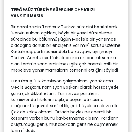
TERÖRSÜZ TÜRKİYE SÜRECİNE CHP KRİZİ
YANSITILMASIN
Bir gazetecinin Terörsüz Türkiye sürecini hatırlatarak,
"Pervin Buldan açıkladı, böyle bir yasal düzenleme
sürecinde bu bölünmüşlüğün Meclis'e bir yansıması
olacağına dönük bir endişeniz var mı?" sorusu üzerine
Kurtulmuş, parti içerisindeki bu kavgayı, ayrışmayı
Türkiye Cumhuriyeti'nin ilk asrının en önemli sorunu
olan terörün sona erdirilmesi gibi çok önemli, milli bir
meseleye yansıtmamalarını temenni ettiğini söyledi.
Kurtulmuş, "Biz komisyon çalışmalarını yaptık ama
Meclis Başkanı, Komisyon Başkanı olarak hassasiyetle
şuna çok dikkat ettim: Tüm siyasi partilerin,
komisyonda fikirlerini açıkça beyan etmesine
olağanüstü gayret sarf ettik, çok büyük emek verdik.
Çok da kolay olmadı. Ortada böylesine önemli bir
kazanım varken bunu kaybetmemek lazım. Partilerin
oluşturduğu geniş mutabakatın gerisine düşmemek
lazım." dedi.