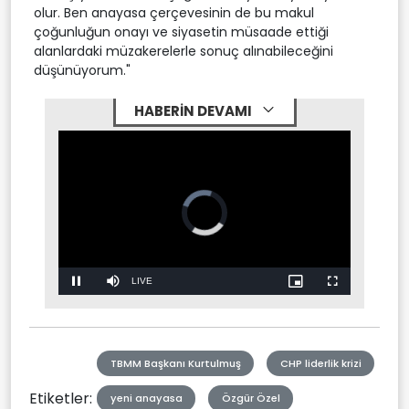
olur. Ben anayasa çerçevesinin de bu makul
çoğunluğun onayı ve siyasetin müsaade ettiği
alanlardaki müzakerelerle sonuç alınabileceğini
düşünüyorum."
HABERİN DEVAMI
Stream
LIVE
Pause
Mute
Picture-
Fullscreen
in-
Picture
Type
TBMM Başkanı Kurtulmuş
CHP liderlik krizi
Etiketler:
yeni anayasa
Özgür Özel