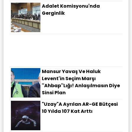
Adalet Komisyonu'nda
Gerginlik
"Mekke İttifakı" Savunmada Üç
Ülkeden Tarihi Anlaşma
Mansur Yavaş Ve Haluk
Levent'in Seçim Marşı
''Ahbap''lığı! Anlaşılmasın Diye
Sinsi Plan
"Uzay"a Ayrılan AR-GE Bütçesi
10 Yılda 107 Kat Arttı