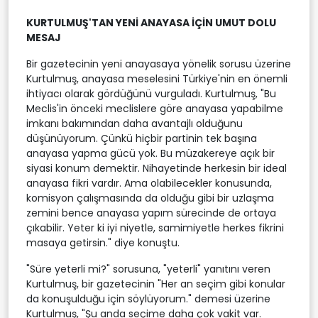
KURTULMUŞ'TAN YENİ ANAYASA İÇİN UMUT DOLU
MESAJ
Bir gazetecinin yeni anayasaya yönelik sorusu üzerine
Kurtulmuş, anayasa meselesini Türkiye'nin en önemli
ihtiyacı olarak gördüğünü vurguladı. Kurtulmuş, "Bu
Meclis'in önceki meclislere göre anayasa yapabilme
imkanı bakımından daha avantajlı olduğunu
düşünüyorum. Çünkü hiçbir partinin tek başına
anayasa yapma gücü yok. Bu müzakereye açık bir
siyasi konum demektir. Nihayetinde herkesin bir ideal
anayasa fikri vardır. Ama olabilecekler konusunda,
komisyon çalışmasında da olduğu gibi bir uzlaşma
zemini bence anayasa yapım sürecinde de ortaya
çıkabilir. Yeter ki iyi niyetle, samimiyetle herkes fikrini
masaya getirsin." diye konuştu.
"Süre yeterli mi?" sorusuna, "yeterli" yanıtını veren
Kurtulmuş, bir gazetecinin "Her an seçim gibi konular
da konuşulduğu için söylüyorum." demesi üzerine
Kurtulmuş, "Şu anda seçime daha çok vakit var.