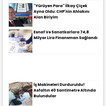
''Yürüyen Para'' İlkay Çiçek
Ayna Oldu: CHP'nin Ahlakını
Alan Biriyim
Esnaf Ve Sanatkarlara 74,8
Milyar Lira Finansman Sağlandı
Türkçenin Dijital Geleceği
DİLBİS'le Güçlenecek
İş Makineleri Durduruldu!
Asfaltın 40 Santimetre Altında
Bulundular