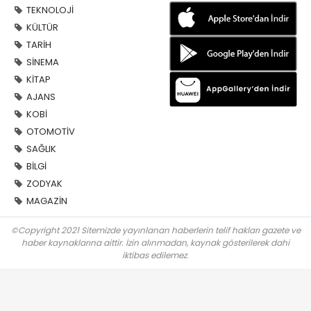
TEKNOLOJİ
KÜLTÜR
TARİH
SİNEMA
KİTAP
AJANS
KOBİ
OTOMOTİV
SAĞLIK
BİLGİ
ZODYAK
MAGAZİN
©Copyright 2021 Sitemizde yayınlanan haberlerin telif hakları gazete ve
haber kaynaklarına aittir. İzin alınmadan, kaynak gösterilerek dahi
iktibas edilemez.