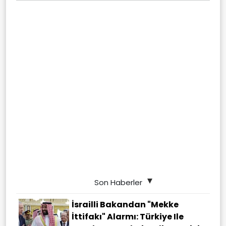
Son Haberler
İsrailli Bakandan "Mekke
İttifakı" Alarmı: Türkiye Ile