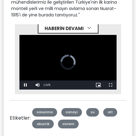
mühendislerimiz ile geliştirilen Türkiye'nin ilk karina
monteli yerli ve milli mayın avlama sonarı Nusrat-
1915'i de yine burada tanıtıyoruz."
HABERİN DEVAMI
Stream
LIVE
Pause
Mute
Picture-
Fullscreen
in-
Picture
Type
savunma
sanayi
su
alt
Etiketler:
akustik
sistem