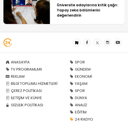
Üniversite adaylarına kritik çağrı:
Yapay zeka bölümlerini
değerlendirin
ANASAYFA
SPOR
TV PROGRAMLARI
GÜNDEM
REKLAM
EKONOMİ
BİLGİ TOPLUMU HİZMETLERİ
YAŞAM
ÇEREZ POLİTİKASI
SPOR
İLETİŞİM VE KÜNYE
DÜNYA
GİZLİLİK POLİTİKASI
ANALİZ
EĞİTİM
24 RADYO