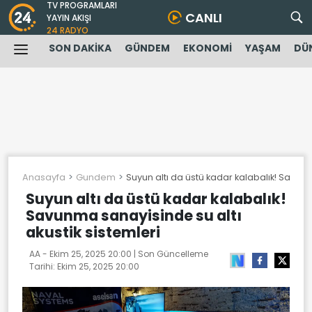
TV PROGRAMLARI
CANLI
YAYIN AKIŞI
24 RADYO
SON DAKİKA
GÜNDEM
EKONOMİ
YAŞAM
DÜ
Anasayfa
Gundem
Suyun altı da üstü kadar kalabalık! Savunm
Suyun altı da üstü kadar kalabalık!
Savunma sanayisinde su altı
akustik sistemleri
AA -
Ekim 25, 2025 20:00
| Son Güncelleme
Tarihi:
Ekim 25, 2025 20:00