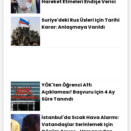
Hareket Etmeleri Endişe Verici
Suriye'deki Rus Üsleri Için Tarihi
Karar: Anlaşmaya Varıldı
YÖK'ten Öğrenci Affı
Açıklaması! Başvuru Için 4 Ay
Süre Tanındı
İstanbul'da Sıcak Hava Alarmı:
Vatandaşlar Serinlemek Için