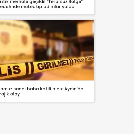
ritik merhale geçildi! "Terörsüz Bölge"
edefinde müteakip adımlar yolda
omuz sandı baba katili oldu: Aydın'da
rajik olay