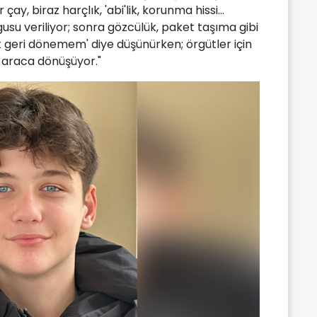
çay, biraz harçlık, 'abi'lik, korunma hissi...
usu veriliyor; sonra gözcülük, paket taşıma gibi
k geri dönemem' diye düşünürken; örgütler için
i araca dönüşüyor."