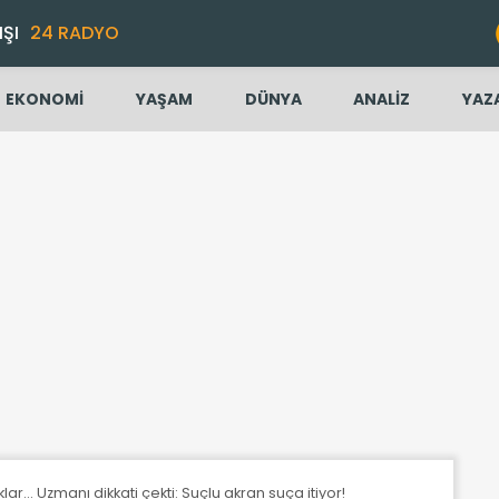
IŞI
24 RADYO
EKONOMİ
YAŞAM
DÜNYA
ANALİZ
YAZ
r... Uzmanı dikkati çekti: Suçlu akran suça itiyor!