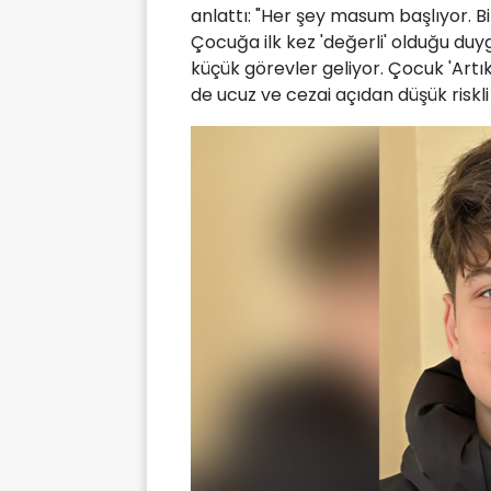
anlattı: "Her şey masum başlıyor. Bir 
Çocuğa ilk kez 'değerli' olduğu duyg
küçük görevler geliyor. Çocuk 'Artı
de ucuz ve cezai açıdan düşük riskl