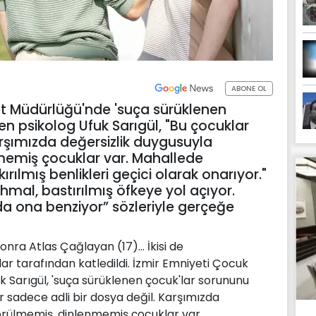
ABONE OL
yet Müdürlüğü'nde 'suça sürüklenen
en psikolog Ufuk Sarıgül, "Bu çocuklar
arşımızda değersizlik duygusuyla
emiş çocuklar var. Mahallede
ırılmış benlikleri geçici olarak onarıyor."
e ihmal, bastırılmış öfkeye yol açıyor.
a ona benziyor” sözleriyle gerçeğe
nra Atlas Çağlayan (17)... İkisi de
lar tarafından katledildi. İzmir Emniyeti Çocuk
uk Sarıgül, 'suça sürüklenen çocuk'lar sorununu
 sadece adli bir dosya değil. Karşımızda
örülmemiş, dinlenmemiş çocuklar var.