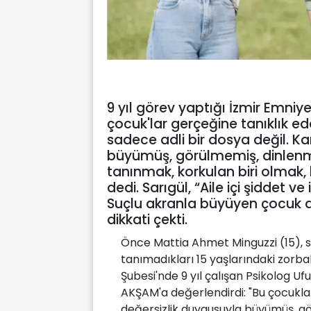
9 yıl görev yaptığı İzmir Emni
çocuk'lar gerçeğine tanıklık ed
sadece adli bir dosya değil. K
büyümüş, görülmemiş, dinlenm
tanınmak, korkulan biri olmak, k
dedi. Sarıgül, “Aile içi şiddet v
Suçlu akranla büyüyen çocuk d
dikkati çekti.
Önce Mattia Ahmet Minguzzi (15), so
tanımadıkları 15 yaşlarındaki zorba
Şubesi'nde 9 yıl çalışan Psikolog Uf
AKŞAM'a değerlendirdi: "Bu çocuklar
değersizlik duygusuyla büyümüş, g