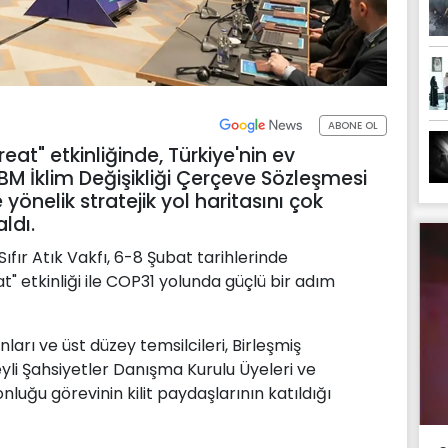
ABONE OL
reat" etkinliğinde, Türkiye'nin ev
 BM İklim Değişikliği Çerçeve Sözleşmesi
 yönelik stratejik yol haritasını çok
ldı.
fır Atık Vakfı, 6-8 Şubat tarihlerinde
t" etkinliği ile COP31 yolunda güçlü bir adım
nları ve üst düzey temsilcileri, Birleşmiş
eyli Şahsiyetler Danışma Kurulu Üyeleri ve
luğu görevinin kilit paydaşlarının katıldığı