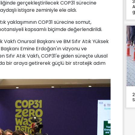
3
hipliğinde gerçekleştirilecek COP31 sürecine
A
aydaşlı istişare zeminiyle ele aldı.
g
tık yaklaşımının COP31 sürecine somut,
 potansiyeli kapsamlı biçimde değerlendirildi.
tık Vakfı Onursal Başkanı ve BM Sıfır Atık Yüksek
 Başkanı Emine Erdoğan'ın vizyonu ve
 Sıfır Atık Vakfı, COP31'e giden süreçte ulusal
da bir araya getirerek güçlü bir stratejik adım
2
S