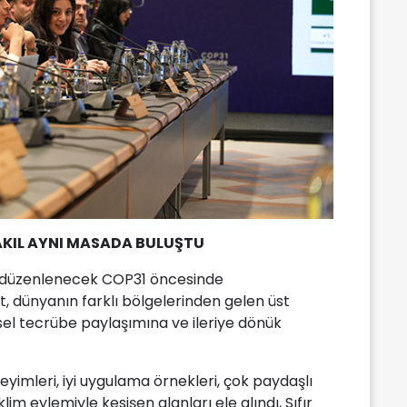
AKIL AYNI MASADA BULUŞTU
e düzenlenecek COP31 öncesinde
, dünyanın farklı bölgelerinden gelen üst
esel tecrübe paylaşımına ve ileriye dönük
imleri, iyi uygulama örnekleri, çok paydaşlı
 iklim eylemiyle kesişen alanları ele alındı, Sıfır