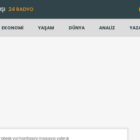
IŞI
24 RADYO
EKONOMİ
YAŞAM
DÜNYA
ANALİZ
YAZ
stratejik yol haritasını masaya yatırdı