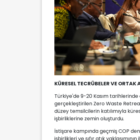
KÜRESEL TECRÜBELER VE ORTAK 
Türkiye'de 9-20 Kasım tarihlerind
gerçekleştirilen Zero Waste Retreat
düzey temsilcilerin katılımıyla kür
işbirliklerine zemin oluşturdu.
İstişare kampında geçmiş COP deney
işbirlikleri ve sıfır atık yaklaşımının