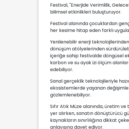
Festival, "Enerjide Verimlilik, Gele
bilimsel etkinlikleri buluşturuyor.
Festival alanında çocuklardan gençl
her kesime hitap eden farklı uygula
Yenilenebilir enerji teknolojilerind
dönüşüm atölyelerinden sürdürülebi
içeriğe sahip festivalde döngüsel e
karbon ve su ayak izi ölçüm alanları 
edebiliyor.
Sanal gerçeklik teknolojileriyle haz
ekosistemlerde yaşanan değişimler ve
gözlemlenebiliyor.
Sıfır Atık Müze alanında, üretim ve
yer alırken, sanatın dönüştürücü gü
kaynakların sınırlılığına dikkat çek
anlayışına davet ediyor.