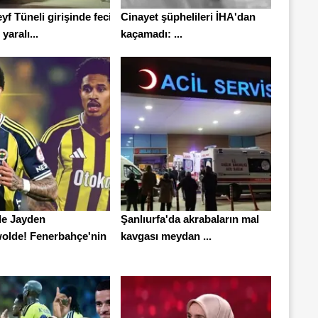
f Tüneli girişinde feci
Cinayet şüphelileri İHA'dan
yaralı...
kaçamadı: ...
le Jayden
Şanlıurfa'da akrabaların mal
olde! Fenerbahçe'nin
kavgası meydan ...