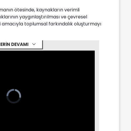
olmanın ötesinde, kaynakların verimli
nlıklarının yaygınlaştırılması ve çevresel
si amacıyla toplumsal farkındalık oluşturmayı
ERİN DEVAMI
Video
Player
is
loading.