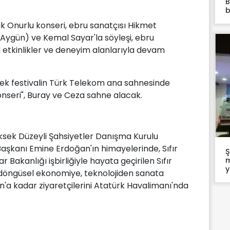
B
b
k Onurlu konseri, ebru sanatçısı Hikmet
Aygün) ve Kemal Sayar'la söyleşi, ebru
i etkinlikler ve deneyim alanlarıyla devam
ecek festivalin Türk Telekom ana sahnesinde
nseri", Buray ve Ceza sahne alacak.
Yüksek Düzeyli Şahsiyetler Danışma Kurulu
 Başkanı Emine Erdoğan'ın himayelerinde, Sıfır
Ş
m
ar Bakanlığı işbirliğiyle hayata geçirilen Sıfır
y
en döngüsel ekonomiye, teknolojiden sanata
n'a kadar ziyaretçilerini Atatürk Havalimanı'nda