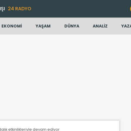
IŞI
24 RADYO
EKONOMİ
YAŞAM
DÜNYA
ANALİZ
YAZ
ındalık etkinlikleriyle devam ediyor