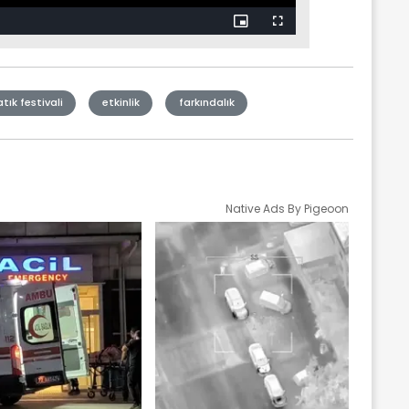
Picture-
Fullscreen
in-
Picture
 atık festivali
etkinlik
farkındalık
Native Ads By Pigeoon