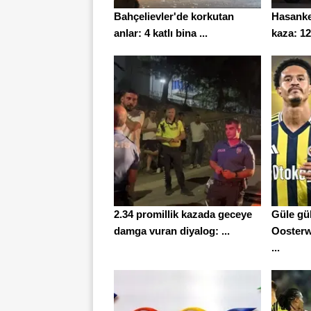
Bahçelievler'de korkutan
Hasankey
anlar: 4 katlı bina ...
kaza: 12 
2.34 promillik kazada geceye
Güle gü
damga vuran diyalog: ...
Oosterw
...