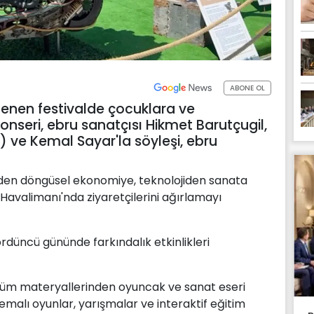
ABONE OL
enen festivalde çocuklara ve
konseri, ebru sanatçısı Hikmet Barutçugil,
ve Kemal Sayar'la söyleşi, ebru
liğinden döngüsel ekonomiye, teknolojiden sanata
Havalimanı'nda ziyaretçilerini ağırlamayı
ördüncü gününde farkındalık etkinlikleri
üşüm materyallerinden oyuncak ve sanat eseri
emalı oyunlar, yarışmalar ve interaktif eğitim