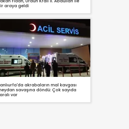
akan Fidan, Ürdün Kralı II. Abdullah ile
ir araya geldi
anlıurfa'da akrabaların mal kavgası
eydan savaşına döndü: Çok sayıda
aralı var