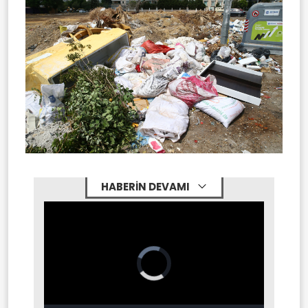
HABERİN DEVAMI
Video
Player
is
loading.