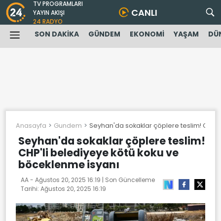
TV PROGRAMLARI
CANLI
YAYIN AKIŞI
24 RADYO
SON DAKİKA
GÜNDEM
EKONOMİ
YAŞAM
DÜ
Anasayfa
Gundem
Seyhan'da sokaklar çöplere teslim! CHP'l
Seyhan'da sokaklar çöplere teslim!
CHP'li belediyeye kötü koku ve
böceklenme isyanı
AA -
Ağustos 20, 2025 16:19
| Son Güncelleme
Tarihi:
Ağustos 20, 2025 16:19