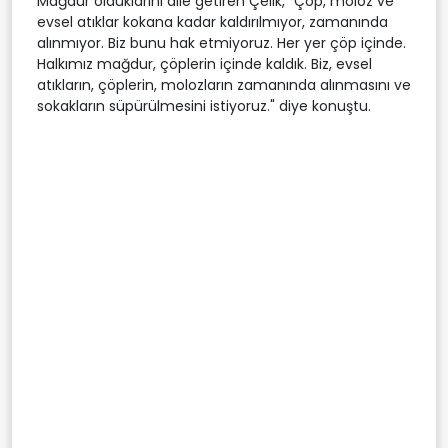
Mağdur olduklarını dile getiren Çelik, "Çöp, moloz ve
evsel atıklar kokana kadar kaldırılmıyor, zamanında
alınmıyor. Biz bunu hak etmiyoruz. Her yer çöp içinde.
Halkımız mağdur, çöplerin içinde kaldık. Biz, evsel
atıkların, çöplerin, molozların zamanında alınmasını ve
sokakların süpürülmesini istiyoruz." diye konuştu.