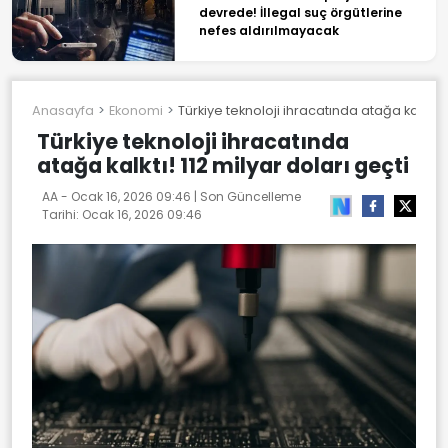
devrede! İllegal suç örgütlerine
nefes aldırılmayacak
Anasayfa
Ekonomi
Türkiye teknoloji ihracatında atağa kalktı! 1
Türkiye teknoloji ihracatında
atağa kalktı! 112 milyar doları geçti
AA -
Ocak 16, 2026 09:46
| Son Güncelleme
Tarihi:
Ocak 16, 2026 09:46