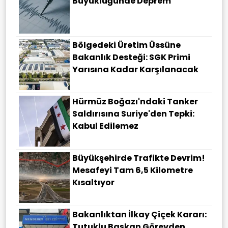
Büyüklüğünde Deprem
Bölgedeki Üretim Üssüne
Bakanlık Desteği: SGK Primi
Yarısına Kadar Karşılanacak
Hürmüz Boğazı'ndaki Tanker
Saldırısına Suriye'den Tepki:
Kabul Edilemez
Büyükşehirde Trafikte Devrim!
Mesafeyi Tam 6,5 Kilometre
Kısaltıyor
Bakanlıktan İlkay Çiçek Kararı:
Tutuklu Başkan Görevden