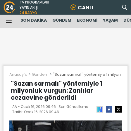
TV PROGRAMLARI
CANLI
YAYIN AKIŞI
24 RADYO
SON DAKİKA
GÜNDEM
EKONOMİ
YAŞAM
DÜ
Anasayfa
Gundem
''Sazan sarmalı'' yöntemiyle 1 milyonluk v
''Sazan sarmalı'' yöntemiyle 1
milyonluk vurgun: Zanlılar
cezaevine gönderildi
AA -
Ocak 16, 2026 09:46
| Son Güncelleme
Tarihi:
Ocak 16, 2026 09:46