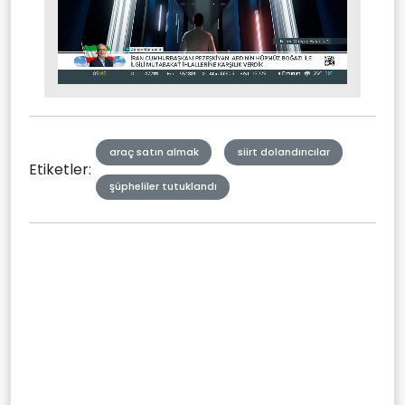
Stream
Mute
Type
araç satın almak
siirt dolandırıcılar
Etiketler:
şüpheliler tutuklandı