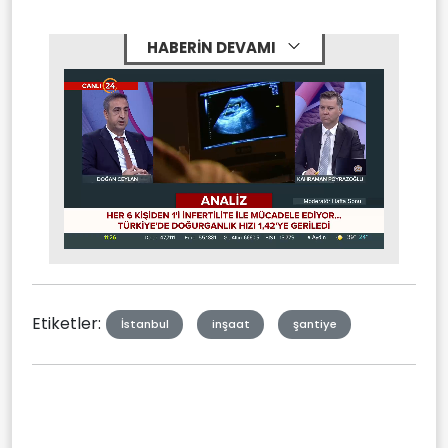
HABERİN DEVAMI
Stream
Mute
Type
Etiketler:
İstanbul
inşaat
şantiye