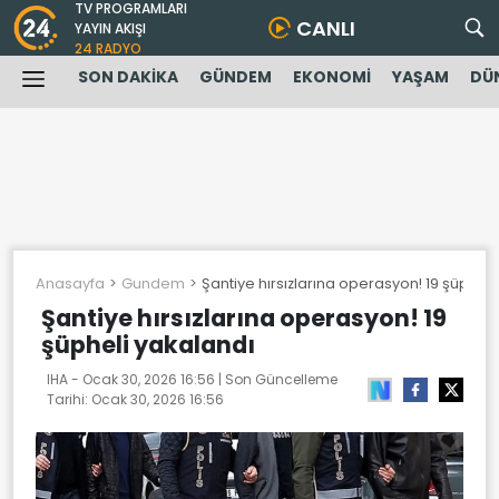
TV PROGRAMLARI
CANLI
YAYIN AKIŞI
24 RADYO
SON DAKİKA
GÜNDEM
EKONOMİ
YAŞAM
DÜ
Anasayfa
Gundem
Şantiye hırsızlarına operasyon! 19 şüpheli
Şantiye hırsızlarına operasyon! 19
şüpheli yakalandı
IHA -
Ocak 30, 2026 16:56
| Son Güncelleme
Tarihi:
Ocak 30, 2026 16:56