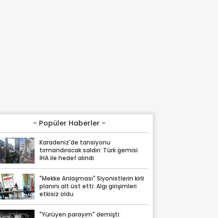
- Popüler Haberler -
Karadeniz'de tansiyonu
tırmandıracak saldırı: Türk gemisi
İHA ile hedef alındı
"Mekke Anlaşması" Siyonistlerin kirli
planını alt üst etti: Algı girişimleri
etkisiz oldu
"Yürüyen parayım" demişti: