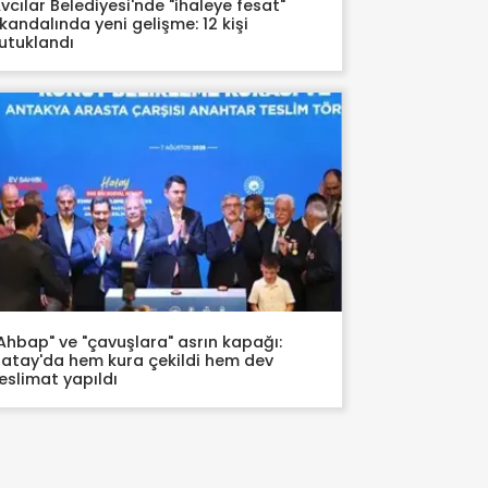
vcılar Belediyesi'nde "ihaleye fesat"
kandalında yeni gelişme: 12 kişi
utuklandı
Ahbap" ve "çavuşlara" asrın kapağı:
atay'da hem kura çekildi hem dev
eslimat yapıldı