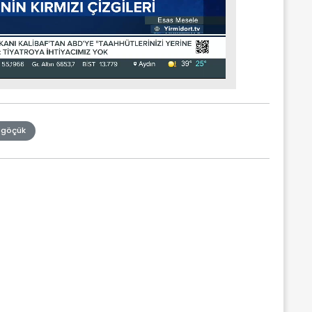
göçük