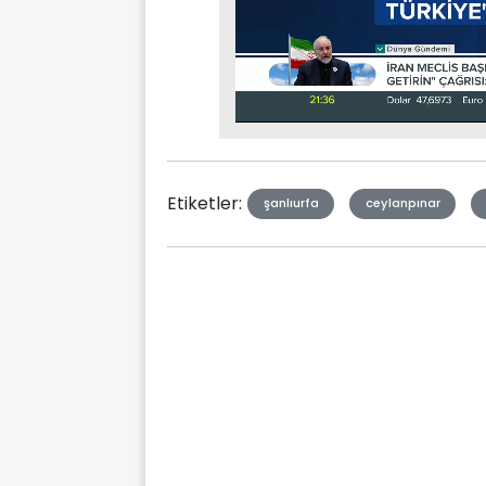
Stream
Mute
Type
Etiketler:
şanlıurfa
ceylanpınar