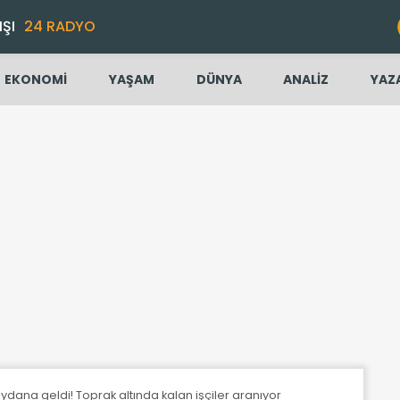
IŞI
24 RADYO
EKONOMİ
YAŞAM
DÜNYA
ANALİZ
YAZ
dana geldi! Toprak altında kalan işçiler aranıyor