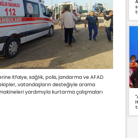
A
s
t
rine itfaiye, sağlık, polis, jandarma ve AFAD
n ekipler, vatandaşların desteğiyle arama
 makineleri yardımıyla kurtarma çalışmaları
"
H
t