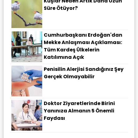
Kuşlar Neden Artık Daha Uzun
Süre Ötüyor?
Cumhurbaşkanı Erdoğan'dan
Mekke Anlaşması Açıklaması:
Tüm Kardeş Ülkelerin
Katılımına Açık
Penisilin Alerjisi Sandığınız Şey
Gerçek Olmayabilir
Doktor Ziyaretlerinde Birini
Yanınıza Almanın 5 Önemli
Faydası