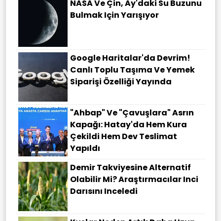
NASA Ve Çin, Ay'daki Su Buzunu
Bulmak Için Yarışıyor
Google Haritalar'da Devrim!
Canlı Toplu Taşıma Ve Yemek
Siparişi Özelliği Yayında
"Ahbap" Ve "çavuşlara" Asrın
Kapağı: Hatay'da Hem Kura
Çekildi Hem Dev Teslimat
Yapıldı
Demir Takviyesine Alternatif
Olabilir Mi? Araştırmacılar Inci
Darısını Inceledi