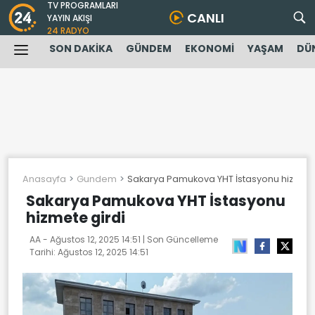
TV PROGRAMLARI
CANLI
YAYIN AKIŞI
24 RADYO
SON DAKİKA
GÜNDEM
EKONOMİ
YAŞAM
DÜ
Anasayfa
Gundem
Sakarya Pamukova YHT İstasyonu hizmete
Sakarya Pamukova YHT İstasyonu
hizmete girdi
AA -
Ağustos 12, 2025 14:51
| Son Güncelleme
Tarihi:
Ağustos 12, 2025 14:51