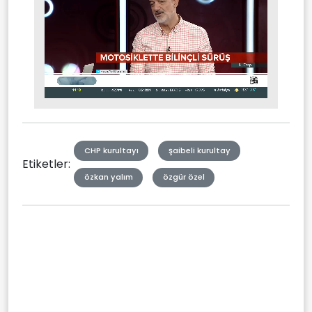
Stream
Mute
Type
CHP kurultayı
şaibeli kurultay
Etiketler:
özkan yalım
özgür özel