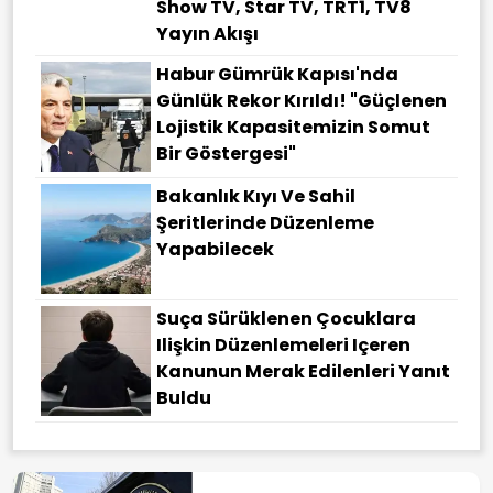
Show TV, Star TV, TRT1, TV8
Yayın Akışı
Habur Gümrük Kapısı'nda
Günlük Rekor Kırıldı! "Güçlenen
Lojistik Kapasitemizin Somut
Bir Göstergesi"
Bakanlık Kıyı Ve Sahil
Şeritlerinde Düzenleme
Yapabilecek
Suça Sürüklenen Çocuklara
Ilişkin Düzenlemeleri Içeren
Kanunun Merak Edilenleri Yanıt
Buldu