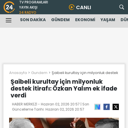
TV PROGRAMLARI
CANLI
YAYIN AKIŞI
24 RADYO
SON DAKİKA
GÜNDEM
EKONOMİ
YAŞAM
DÜ
Anasayfa
Gundem
Şaibeli kurultay için milyonluk destek itira
Şaibeli kurultay için milyonluk
destek itirafı: Özkan Yalım ek ifade
verdi
HABER MERKEZİ -
Haziran 02, 2026 20:57
| Son
Güncelleme Tarihi:
Haziran 02, 2026 20:57