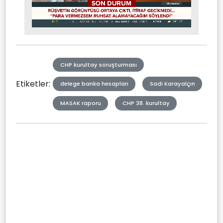
Stream
Mute
Type
CHP kurultay soruşturması
Etiketler:
delege banka hesapları
Sadi Karayalçın
MASAK raporu
CHP 38. kurultay