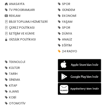
ANASAYFA
SPOR
TV PROGRAMLARI
GÜNDEM
REKLAM
EKONOMİ
BİLGİ TOPLUMU HİZMETLERİ
YAŞAM
ÇEREZ POLİTİKASI
SPOR
İLETİŞİM VE KÜNYE
DÜNYA
GİZLİLİK POLİTİKASI
ANALİZ
EĞİTİM
24 RADYO
TEKNOLOJİ
KÜLTÜR
TARİH
SİNEMA
KİTAP
AJANS
KOBİ
OTOMOTİV