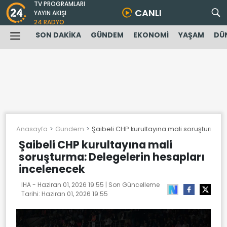
TV PROGRAMLARI
CANLI
YAYIN AKIŞI
24 RADYO
SON DAKİKA
GÜNDEM
EKONOMİ
YAŞAM
DÜ
Anasayfa
Gundem
Şaibeli CHP kurultayına mali soruşturma:
Şaibeli CHP kurultayına mali
soruşturma: Delegelerin hesapları
incelenecek
IHA -
Haziran 01, 2026 19:55
| Son Güncelleme
Tarihi:
Haziran 01, 2026 19:55