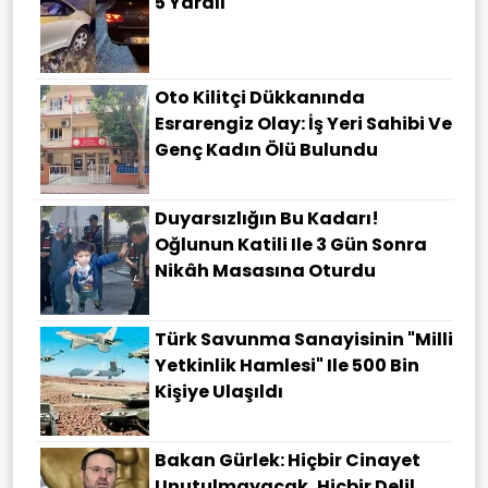
5 Yaralı
Oto Kilitçi Dükkanında
Esrarengiz Olay: İş Yeri Sahibi Ve
Genç Kadın Ölü Bulundu
Duyarsızlığın Bu Kadarı!
Oğlunun Katili Ile 3 Gün Sonra
Nikâh Masasına Oturdu
Türk Savunma Sanayisinin "Milli
Yetkinlik Hamlesi" Ile 500 Bin
Kişiye Ulaşıldı
Bakan Gürlek: Hiçbir Cinayet
Unutulmayacak, Hiçbir Delil