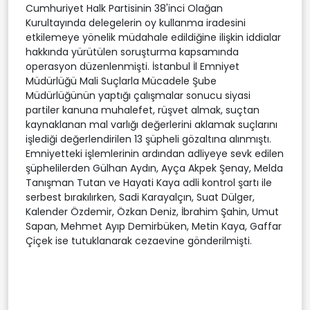
Cumhuriyet Halk Partisinin 38'inci Olağan
Kurultayında delegelerin oy kullanma iradesini
etkilemeye yönelik müdahale edildiğine ilişkin iddialar
hakkında yürütülen soruşturma kapsamında
operasyon düzenlenmişti. İstanbul İl Emniyet
Müdürlüğü Mali Suçlarla Mücadele Şube
Müdürlüğünün yaptığı çalışmalar sonucu siyasi
partiler kanuna muhalefet, rüşvet almak, suçtan
kaynaklanan mal varlığı değerlerini aklamak suçlarını
işlediği değerlendirilen 13 şüpheli gözaltına alınmıştı.
Emniyetteki işlemlerinin ardından adliyeye sevk edilen
şüphelilerden Gülhan Aydın, Ayça Akpek Şenay, Melda
Tanışman Tutan ve Hayati Kaya adli kontrol şartı ile
serbest bırakılırken, Sadi Karayalçın, Suat Dülger,
Kalender Özdemir, Özkan Deniz, İbrahim Şahin, Umut
Sapan, Mehmet Ayıp Demirbüken, Metin Kaya, Gaffar
Çiçek ise tutuklanarak cezaevine gönderilmişti.