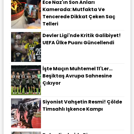
Ece Naz'ın Son Anları
Kamerada: Mutfakta Ve
Tencerede Dikkat Çeken Saç
Telleri
Devler Ligi'nde Kritik Galibiyet!
UEFA Ülke Puanı Güncellendi
İşte Maçın Muhtemel 11'ler...
Beşiktaş Avrupa Sahnesine
Çıkıyor
Siyonist Vahşetin Resmi! Çölde
Timsahlı Işkence Kampı