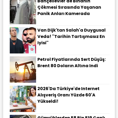
Bahçelievler'de Binanın
Çökmesi Sırasında Yaşanan
Panik Anları Kamerada
Van Dijk'tan Salah'a Duygusal
Veda! ''Tarihin Tartışmasız En
Iyisi''
Petrol Fiyatlarında Sert Düşüş:
Brent 80 Doların Altına Indi
2026'da Türkiye'de Internet
Alışveriş Oranı Yüzde 60'a
Yükseldi!
Gümrüklerden 58 Bin 519 Canlı