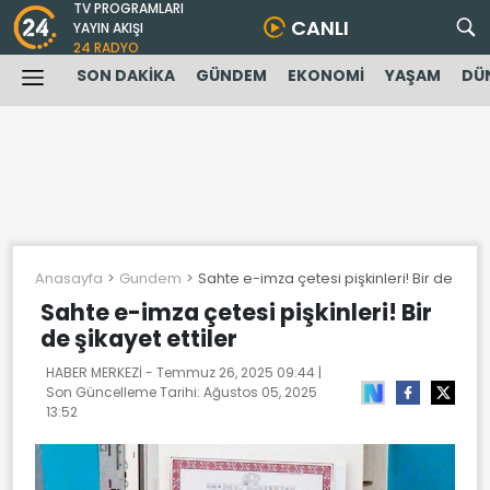
TV PROGRAMLARI
CANLI
YAYIN AKIŞI
24 RADYO
SON DAKİKA
GÜNDEM
EKONOMİ
YAŞAM
DÜ
Anasayfa
Gundem
Sahte e-imza çetesi pişkinleri! Bir de şikay
Sahte e-imza çetesi pişkinleri! Bir
de şikayet ettiler
HABER MERKEZİ -
Temmuz 26, 2025 09:44
|
Son Güncelleme Tarihi:
Ağustos 05, 2025
13:52