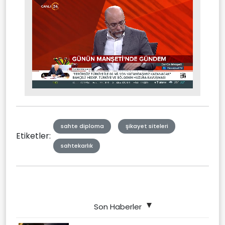
Stream
Unmute
Type
sahte diploma
şikayet siteleri
Etiketler:
sahtekarlık
Son Haberler