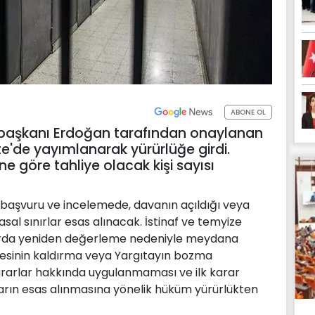
ABONE OL
rbaşkanı Erdoğan tarafından onaylanan
e'de yayımlanarak yürürlüğe girdi.
 göre tahliye olacak kişi sayısı
a başvuru ve incelemede, davanın açıldığı veya
sal sınırlar esas alınacak. İstinaf ve temyize
nırda yeniden değerleme nedeniyle meydana
mesinin kaldırma veya Yargıtayın bozma
kararlar hakkında uygulanmaması ve ilk karar
rların esas alınmasına yönelik hüküm yürürlükten