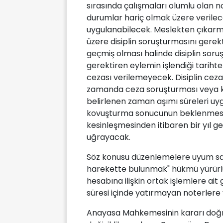
sırasında çalışmaları olumlu olan 
durumlar hariç olmak üzere verilece
uygulanabilecek. Meslekten çıkarm
üzere disiplin soruşturmasını gerek
geçmiş olması halinde disiplin soru
gerektiren eylemin işlendiği tarihten
cezası verilemeyecek. Disiplin cezas
zamanda ceza soruşturması veya k
belirlenen zaman aşımı süreleri uyg
kovuşturma sonucunun beklenmesin
kesinleşmesinden itibaren bir yıl
uğrayacak.
Söz konusu düzenlemelere uyum sa
harekette bulunmak" hükmü yürürlükt
hesabına ilişkin ortak işlemlere ait
süresi içinde yatırmayan noterlere y
Anayasa Mahkemesinin kararı doğr