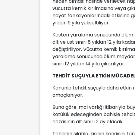
neden olması halinde verilecek hapis c
vücutta kemik kırılmasına veya çık
hayat fonksiyonlarındaki etkisine gö
yıldan 9 yıla yükseltiliyor.
Kasten yaralama sonucunda ölüm m
alt ve üst sınırı 8 yıldan 12 yıla kad
değiştiriliyor. Vücutta kemik kırıl
yaralama sonucunda ölüm meydana g
sınırı 12 yıldan 14 yıla çıkarılıyor.
TEHDİT SUÇUYLA ETKİN MÜCADE
Kanunla tehdit suçuyla daha etkin 
amaçlanıyor.
Buna göre, mal varlığı itibarıyla b
kötülük edeceğinden bahisle tehdit
cezasının alt sınırı 2 ay olacak.
Tehdidin silahla, kişinin kendisini 