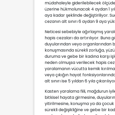
müdahaleyle giderilebilecek ölçüde
üzerine hükmolunacak 4 aydan 1 yıla
aya kadar şeklinde değiştiriliyor. S
cezanın alt sınırı 6 aydan 9 aya yüks
Neticesi sebebiyle ağırlaşmış yar
hapis cezaları da artırılıyor. Buna 
duyularından veya organlarından biri
konuşmasında sürekli zorluğa, yüzün
duruma ve gebe bir kadına karşı 
neden olmuşsa verilecek hapis cezası
yaralamanın vücutta kemik kırılmas
veya çıkığın hayat fonksiyonlarınd
alt sınırı ise 5 yıldan 6 yıla çıkarılıyo
Kasten yaralama fiili, mağdurun iy
bitkisel hayata girmesine, duyuların
yitirilmesine, konuşma ya da çocu
sürekli değişikliğine ve gebe bir k