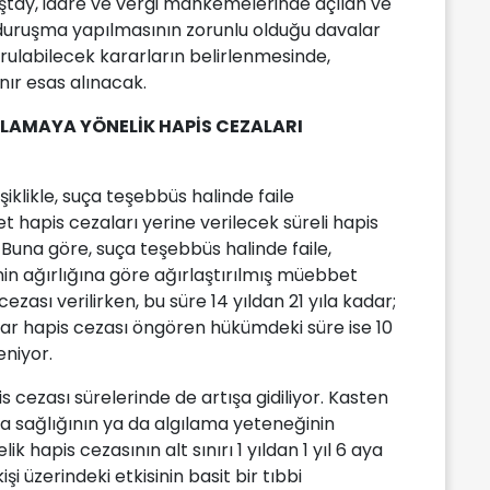
nıştay, idare ve vergi mahkemelerinde açılan ve
p duruşma yapılmasının zorunlu olduğu davalar
urulabilecek kararların belirlenmesinde,
ınır esas alınacak.
LAMAYA YÖNELİK HAPİS CEZALARI
klikle, suça teşebbüs halinde faile
 hapis cezaları yerine verilecek süreli hapis
or. Buna göre, suça teşebbüs halinde faile,
n ağırlığına göre ağırlaştırılmış müebbet
cezası verilirken, bu süre 14 yıldan 21 yıla kadar;
dar hapis cezası öngören hükümdeki süre ise 10
eniyor.
 cezası sürelerinde de artışa gidiliyor. Kasten
 sağlığının ya da algılama yeteneğinin
 hapis cezasının alt sınırı 1 yıldan 1 yıl 6 aya
işi üzerindeki etkisinin basit bir tıbbi