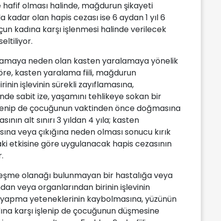
 hafif olması halinde, mağdurun şikayeti
 kadar olan hapis cezası ise 6 aydan 1 yıl 6
uçun kadına karşı işlenmesi halinde verilecek
eltiliyor.
alamaya neden olan kasten yaralamaya yönelik
göre, kasten yaralama fiili, mağdurun
nin işlevinin sürekli zayıflamasına,
de sabit ize, yaşamını tehlikeye sokan bir
işlenip de çocuğunun vaktinden önce doğmasına
nın alt sınırı 3 yıldan 4 yıla; kasten
ına veya çıkığına neden olması sonucu kırık
aki etkisine göre uygulanacak hapis cezasının
r.
ileşme olanağı bulunmayan bir hastalığa veya
dan veya organlarından birinin işlevinin
k yapma yeteneklerinin kaybolmasına, yüzünün
adına karşı işlenip de çocuğunun düşmesine