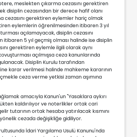
notere, meslekten çıkarma cezasını gerektiren
k disiplin cezasından bir derece hafif olanı
a cezasını gerektiren eylemler hariç olmak
tiren eylemlerin öğrenilmesinden itibaren 3 yıl
şturması açılamayacak, disiplin cezasını
 itibaren 5 yıl geçmiş olması halinde ise disiplin
ını gerektiren eylemle ilgili olarak aynı
ovuşturması açılmışsa ceza kanunlarında
ulanacak. Disiplin Kurulu tarafından
e karar verilmesi halinde mahkeme kararının
 geçmekle ceza verme yetkisi zaman aşımına
ğlamak amacıyla Kanun'un "Yasaklara aykırı
en kaldırılıyor ve noterlikler ortak cari
 gelir tutarının ortak hesaba yatırılacak kısmını
önelik cezada değişikliğe gidiliyor.
ultusunda İdari Yargılama Usulü Kanunu'nda