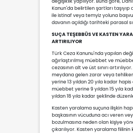
değişiklik yapılıyor. Buna göre, Da
Kanun'da belirtilen şartları taşıyı
ile istinaf veya temyiz yoluna başv
davanın açıldığı tarihteki parasal s
SUÇA TEŞEBBÜS VE KASTEN YARA
ARTIRILIYOR
Türk Ceza Kanunu'nda yapılan değişi
ağırlaştırılmış müebbet ve müebbet
cezasının alt ve üst sınırı artırılıy
meydana gelen zarar veya tehlikeni
yerine 13 yıldan 20 yıla kadar hapis 
müebbet yerine 9 yıldan 15 yıla ka
yıldan 18 yıla kadar şeklinde düzenl
Kasten yaralama suçuna ilişkin hapis
başkasının vücuduna acı veren veya
bozulmasına neden olan kişiye yönelik
çıkarılıyor. Kasten yaralama fiilinin k