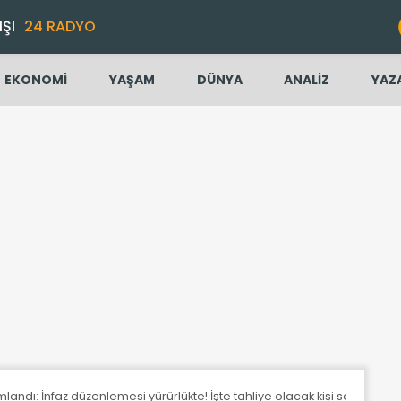
IŞI
24 RADYO
EKONOMİ
YAŞAM
DÜNYA
ANALİZ
YAZ
ndı: İnfaz düzenlemesi yürürlükte! İşte tahliye olacak kişi sayısı