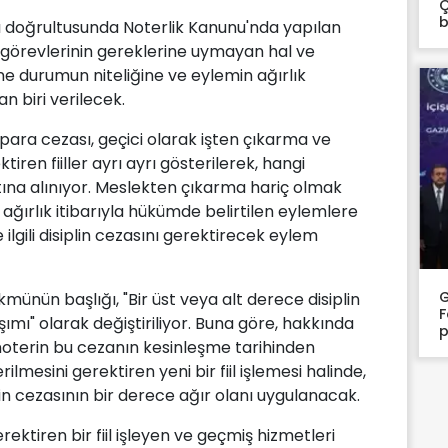
Ç
b
 doğrultusunda Noterlik Kanunu'nda yapılan
ve görevlerinin gereklerine uymayan hal ve
ine durumun niteliğine ve eylemin ağırlık
n biri verilecek.
para cezası, geçici olarak işten çıkarma ve
ren fiiller ayrı ayrı gösterilerek, hangi
ına alınıyor. Meslekten çıkarma hariç olmak
e ağırlık itibarıyla hükümde belirtilen eylemlere
lgili disiplin cezasını gerektirecek eylem
G
kmünün başlığı, "Bir üst veya alt derece disiplin
F
mı" olarak değiştiriliyor. Buna göre, hakkında
p
n noterin bu cezanın kesinleşme tarihinden
erilmesini gerektiren yeni bir fiil işlemesi halinde,
plin cezasının bir derece ağır olanı uygulanacak.
erektiren bir fiil işleyen ve geçmiş hizmetleri