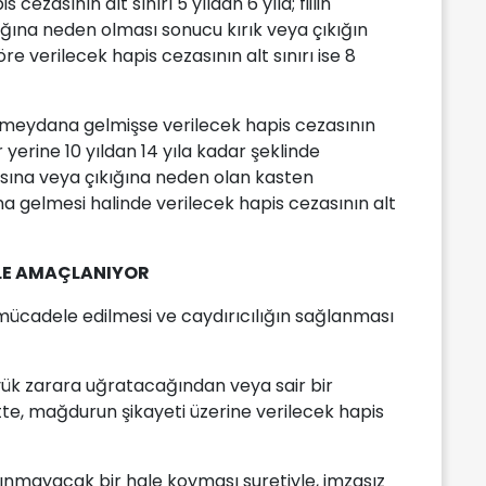
ezasının alt sınırı 5 yıldan 6 yıla; fiilin
ığına neden olması sonucu kırık veya çıkığın
re verilecek hapis cezasının alt sınırı ise 8
eydana gelmişse verilecek hapis cezasının
ar yerine 10 yıldan 14 yıla kadar şeklinde
masına veya çıkığına neden olan kasten
elmesi halinde verilecek hapis cezasının alt
LE AMAÇLANIYOR
mücadele edilmesi ve caydırıcılığın sağlanması
üyük zarara uğratacağından veya sair bir
te, mağdurun şikayeti üzerine verilecek hapis
tanınmayacak bir hale koyması suretiyle, imzasız