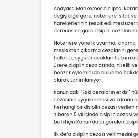
Anayasa Mahkemesinin iptal kararı
değişikliğe göre, noterlere, sıfat 
hareketlerinin tespit edilmesi üzer
derecesine göre disiplin cezalarında
Noterlere yönelik uyarma, kınama, 
meslekten çıkarma cezalarını gerekti
hallerde uygulanacakları hüküm alt
üzere disiplin cezalarında, nitelik v
benzer eylemlerde bulunma hali de i
olarak tanımlanıyor.
Kanun'daki "Eski cezaların etkisi" hü
cezasının uygulanması ve zaman aşı
herhangi bir disiplin cezası verile
itibaren 5 yıl içinde disiplin cezası v
bu fiil için Kanun'da öngörülen disi
İlk defa disiplin cezası verilmesini g