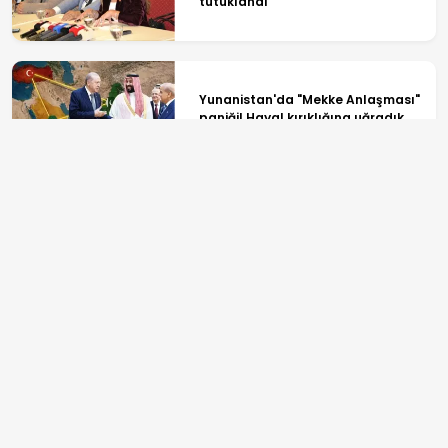
tutuklandı
Yunanistan'da "Mekke Anlaşması"
paniği! Hayal kırıklığına uğradık
Kayseri - Ankara 1 saat 45
dakikaya, Kayseri - İstanbul 5
saate düşecek
ANASAYFA
SPOR
TV PROGRAMLARI
GÜNDEM