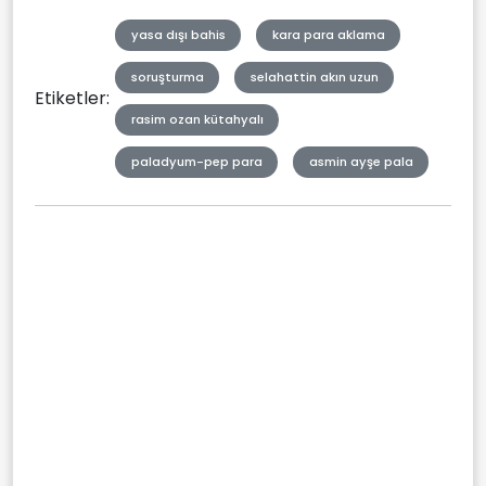
yasa dışı bahis
kara para aklama
soruşturma
selahattin akın uzun
Etiketler:
rasim ozan kütahyalı
paladyum-pep para
asmin ayşe pala