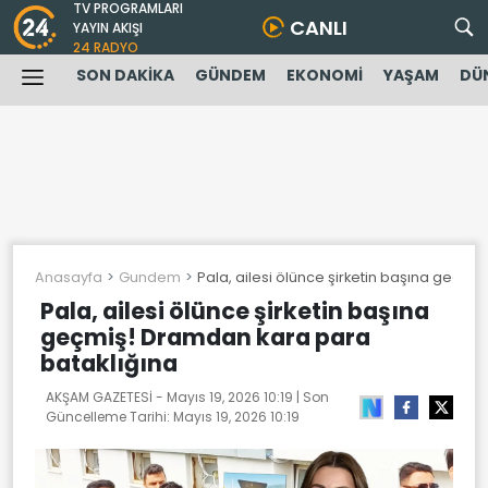
TV PROGRAMLARI
CANLI
YAYIN AKIŞI
24 RADYO
SON DAKİKA
GÜNDEM
EKONOMİ
YAŞAM
DÜ
Anasayfa
Gundem
Pala, ailesi ölünce şirketin başına geçmi
Pala, ailesi ölünce şirketin başına
geçmiş! Dramdan kara para
bataklığına
AKŞAM GAZETESİ -
Mayıs 19, 2026 10:19
| Son
Güncelleme Tarihi:
Mayıs 19, 2026 10:19