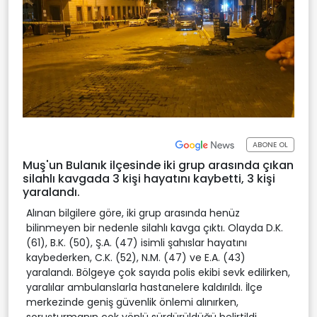
ABONE OL
Muş'un Bulanık ilçesinde iki grup arasında çıkan
silahlı kavgada 3 kişi hayatını kaybetti, 3 kişi
yaralandı.
Alınan bilgilere göre, iki grup arasında henüz
bilinmeyen bir nedenle silahlı kavga çıktı. Olayda D.K.
(61), B.K. (50), Ş.A. (47) isimli şahıslar hayatını
kaybederken, C.K. (52), N.M. (47) ve E.A. (43)
yaralandı. Bölgeye çok sayıda polis ekibi sevk edilirken,
yaralılar ambulanslarla hastanelere kaldırıldı. İlçe
merkezinde geniş güvenlik önlemi alınırken,
soruşturmanın çok yönlü sürdürüldüğü belirtildi.