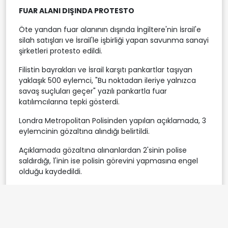
FUAR ALANI DIŞINDA PROTESTO
Öte yandan fuar alanının dışında İngiltere'nin İsrail'e
silah satışları ve İsrail'le işbirliği yapan savunma sanayi
şirketleri protesto edildi.
Filistin bayrakları ve İsrail karşıtı pankartlar taşıyan
yaklaşık 500 eylemci, "Bu noktadan ileriye yalnızca
savaş suçluları geçer" yazılı pankartla fuar
katılımcılarına tepki gösterdi.
Londra Metropolitan Polisinden yapılan açıklamada, 3
eylemcinin gözaltına alındığı belirtildi.
Açıklamada gözaltına alınanlardan 2'sinin polise
saldırdığı, 1'inin ise polisin görevini yapmasına engel
olduğu kaydedildi.
savunma fuarı
Türk firmaları
Etiketler: