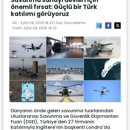
önemli fırsat: Güçlü bir Türk
katılımı görüyoruz
AA -
Eylül 09, 2025 18:23
| Son Güncelleme
Tarihi:
Eylül 09, 2025 18:23
Dünyanın önde gelen savunma fuarlarından
Uluslararası Savunma ve Güvenlik Ekipmanları
Fuarı (DSEI), Türkiye'den 27 firmanın
katılımıyla İngiltere'nin başkenti Londra'da