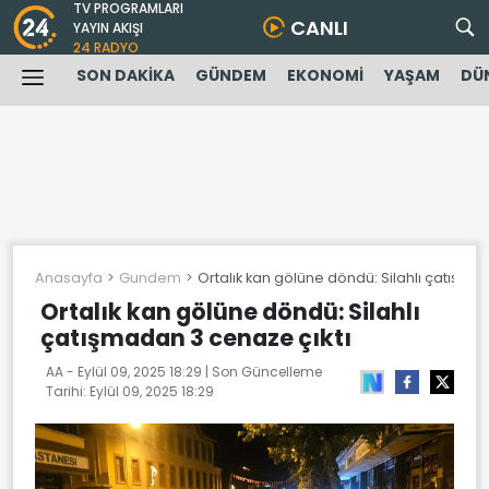
TV PROGRAMLARI
CANLI
YAYIN AKIŞI
24 RADYO
SON DAKİKA
GÜNDEM
EKONOMİ
YAŞAM
DÜ
Anasayfa
Gundem
Ortalık kan gölüne döndü: Silahlı çatışma
Ortalık kan gölüne döndü: Silahlı
çatışmadan 3 cenaze çıktı
AA -
Eylül 09, 2025 18:29
| Son Güncelleme
Tarihi:
Eylül 09, 2025 18:29