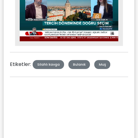
Stream
Mute
Type
Etiketler:
Silahlı kavga
Bulanık
Muş