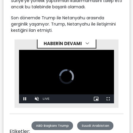
Suriye'ye yönelik yaptırımları kaldırmamasını talep etti
ancak bu talebinde başarılı olamadı.
Son dönemde Trump ile Netanyahu arasında
gerginlik yaşanıyor. Trump, Netanyahu ile iletişimini
kestiğini ilan etmişti.
HABERİN DEVAMI
Stream
LIVE
Pause
Unmute
Picture-
Fullscreen
in-
Picture
Type
ABD Başkanı Trump
Suudi Arabistan
Etiketler: