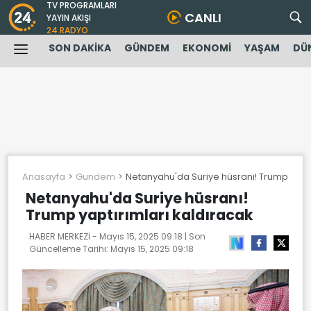
TV PROGRAMLARI
CANLI
YAYIN AKIŞI
24 RADYO
SON DAKİKA
GÜNDEM
EKONOMİ
YAŞAM
DÜ
Anasayfa
Gundem
Netanyahu'da Suriye hüsranı! Trump yaptı
Netanyahu'da Suriye hüsranı!
Trump yaptırımları kaldıracak
HABER MERKEZİ -
Mayıs 15, 2025 09:18
| Son
Güncelleme Tarihi:
Mayıs 15, 2025 09:18