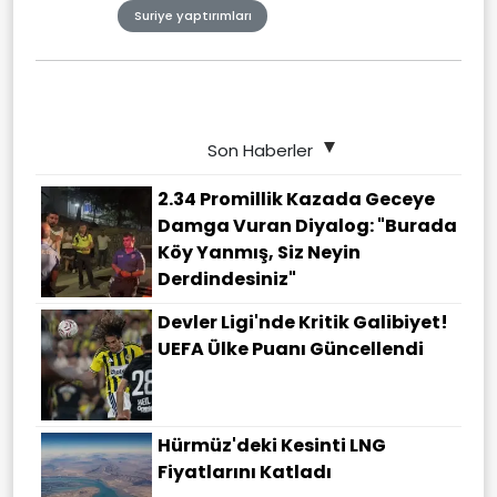
Suriye yaptırımları
Son Haberler
2.34 Promillik Kazada Geceye
Damga Vuran Diyalog: "Burada
Köy Yanmış, Siz Neyin
Derdindesiniz"
Devler Ligi'nde Kritik Galibiyet!
UEFA Ülke Puanı Güncellendi
Hürmüz'deki Kesinti LNG
Fiyatlarını Katladı