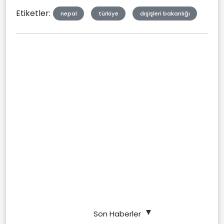
Etiketler:
nepal
türkiye
dışişleri bakanlığı
Son Haberler