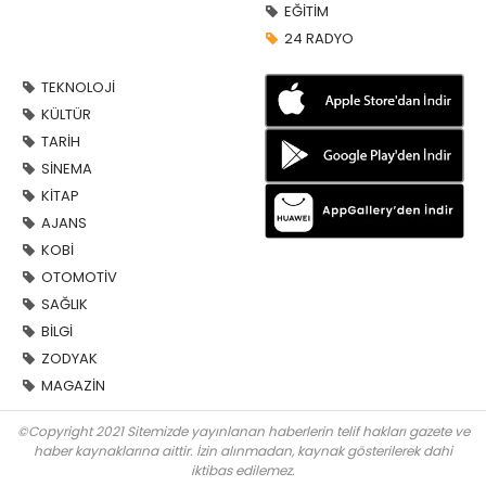
EĞİTİM
24 RADYO
TEKNOLOJİ
KÜLTÜR
TARİH
SİNEMA
KİTAP
AJANS
KOBİ
OTOMOTİV
SAĞLIK
BİLGİ
ZODYAK
MAGAZİN
©Copyright 2021 Sitemizde yayınlanan haberlerin telif hakları gazete ve
haber kaynaklarına aittir. İzin alınmadan, kaynak gösterilerek dahi
iktibas edilemez.