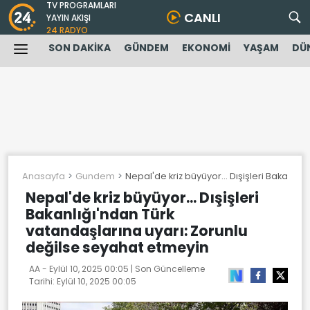
TV PROGRAMLARI
CANLI
YAYIN AKIŞI
24 RADYO
SON DAKİKA
GÜNDEM
EKONOMİ
YAŞAM
DÜ
Anasayfa
Gundem
Nepal'de kriz büyüyor... Dışişleri Bakanlı
Nepal'de kriz büyüyor... Dışişleri
Bakanlığı'ndan Türk
vatandaşlarına uyarı: Zorunlu
değilse seyahat etmeyin
AA -
Eylül 10, 2025 00:05
| Son Güncelleme
Tarihi:
Eylül 10, 2025 00:05