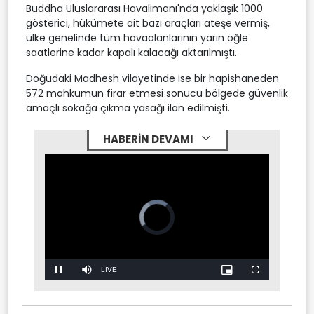
Buddha Uluslararası Havalimanı'nda yaklaşık 1000
gösterici, hükümete ait bazı araçları ateşe vermiş,
ülke genelinde tüm havaalanlarının yarın öğle
saatlerine kadar kapalı kalacağı aktarılmıştı.
Doğudaki Madhesh vilayetinde ise bir hapishaneden
572 mahkumun firar etmesi sonucu bölgede güvenlik
amaçlı sokağa çıkma yasağı ilan edilmişti.
HABERİN DEVAMI
Stream
LIVE
Pause
Mute
Picture-
Fullscreen
in-
Picture
Type