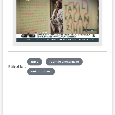
Stream
Mute
Type
nato
radmila shekerinska
Etiketler:
ankara zirvesi