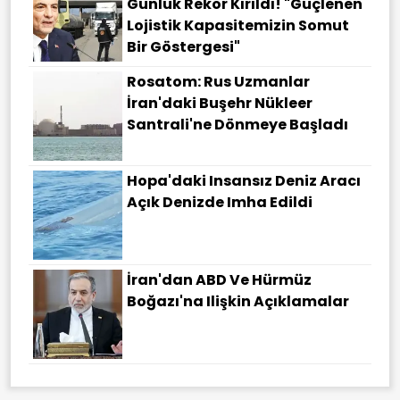
Günlük Rekor Kırıldı! "Güçlenen
Lojistik Kapasitemizin Somut
Bir Göstergesi"
Rosatom: Rus Uzmanlar
İran'daki Buşehr Nükleer
Santrali'ne Dönmeye Başladı
Hopa'daki Insansız Deniz Aracı
Açık Denizde Imha Edildi
İran'dan ABD Ve Hürmüz
Boğazı'na Ilişkin Açıklamalar