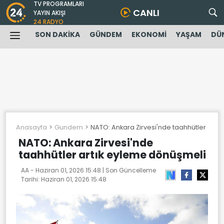
TV PROGRAMLARI
CANLI
YAYIN AKIŞI
24 RADYO
SON DAKİKA
GÜNDEM
EKONOMİ
YAŞAM
DÜ
Anasayfa
Gundem
NATO: Ankara Zirvesi'nde taahhütler artı
NATO: Ankara Zirvesi'nde
taahhütler artık eyleme dönüşmeli
AA -
Haziran 01, 2026 15:48
| Son Güncelleme
Tarihi:
Haziran 01, 2026 15:48