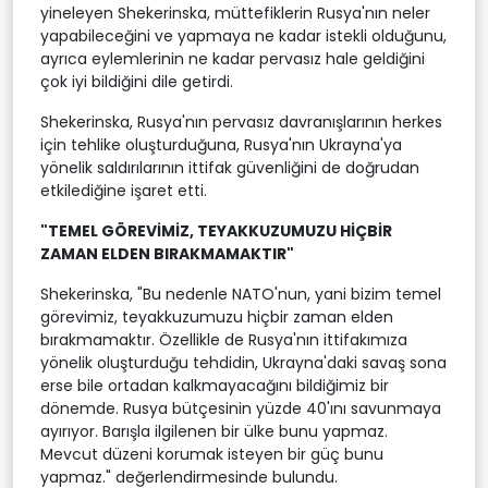
yineleyen Shekerinska, müttefiklerin Rusya'nın neler
yapabileceğini ve yapmaya ne kadar istekli olduğunu,
ayrıca eylemlerinin ne kadar pervasız hale geldiğini
çok iyi bildiğini dile getirdi.
Shekerinska, Rusya'nın pervasız davranışlarının herkes
için tehlike oluşturduğuna, Rusya'nın Ukrayna'ya
yönelik saldırılarının ittifak güvenliğini de doğrudan
etkilediğine işaret etti.
"TEMEL GÖREVİMİZ, TEYAKKUZUMUZU HİÇBİR
ZAMAN ELDEN BIRAKMAMAKTIR"
Shekerinska, "Bu nedenle NATO'nun, yani bizim temel
görevimiz, teyakkuzumuzu hiçbir zaman elden
bırakmamaktır. Özellikle de Rusya'nın ittifakımıza
yönelik oluşturduğu tehdidin, Ukrayna'daki savaş sona
erse bile ortadan kalkmayacağını bildiğimiz bir
dönemde. Rusya bütçesinin yüzde 40'ını savunmaya
ayırıyor. Barışla ilgilenen bir ülke bunu yapmaz.
Mevcut düzeni korumak isteyen bir güç bunu
yapmaz." değerlendirmesinde bulundu.