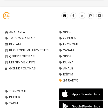
ANASAYFA
SPOR
TV PROGRAMLARI
GÜNDEM
REKLAM
EKONOMİ
BİLGİ TOPLUMU HİZMETLERİ
YAŞAM
ÇEREZ POLİTİKASI
SPOR
İLETİŞİM VE KÜNYE
DÜNYA
GİZLİLİK POLİTİKASI
ANALİZ
EĞİTİM
24 RADYO
TEKNOLOJİ
KÜLTÜR
TARİH