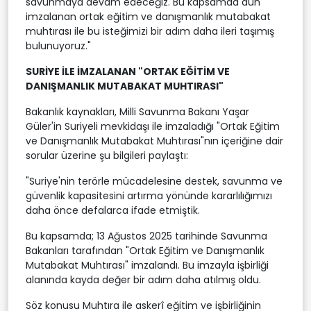
savunmaya devam edeceğiz. Bu kapsamda dün
imzalanan ortak eğitim ve danışmanlık mutabakat
muhtırası ile bu isteğimizi bir adım daha ileri taşımış
bulunuyoruz."
SURİYE İLE İMZALANAN "ORTAK EĞİTİM VE
DANIŞMANLIK MUTABAKAT MUHTIRASI"
Bakanlık kaynakları, Milli Savunma Bakanı Yaşar
Güler'in Suriyeli mevkidaşı ile imzaladığı "Ortak Eğitim
ve Danışmanlık Mutabakat Muhtırası"nın içeriğine dair
sorular üzerine şu bilgileri paylaştı:
"Suriye'nin terörle mücadelesine destek, savunma ve
güvenlik kapasitesini artırma yönünde kararlılığımızı
daha önce defalarca ifade etmiştik.
Bu kapsamda; 13 Ağustos 2025 tarihinde Savunma
Bakanları tarafından "Ortak Eğitim ve Danışmanlık
Mutabakat Muhtırası" imzalandı. Bu imzayla işbirliği
alanında kayda değer bir adım daha atılmış oldu.
Söz konusu Muhtıra ile askerî eğitim ve işbirliğinin