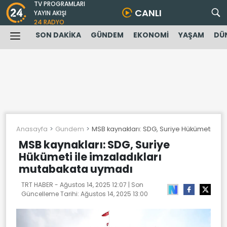
TV PROGRAMLARI
CANLI
YAYIN AKIŞI
24 RADYO
SON DAKİKA
GÜNDEM
EKONOMİ
YAŞAM
DÜ
Anasayfa
Gundem
MSB kaynakları: SDG, Suriye Hükümeti ile
MSB kaynakları: SDG, Suriye
Hükümeti ile imzaladıkları
mutabakata uymadı
TRT HABER -
Ağustos 14, 2025 12:07
| Son
Güncelleme Tarihi:
Ağustos 14, 2025 13:00