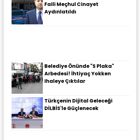
Faili Meçhul Cinayet
Aydınlatıldı
Belediye Önünde "S Plaka"
Arbedesi! İhtiyaç Yokken
Ihaleye Çıktılar
Türkçenin Dijital Geleceği
DİLBİS'le Güçlenecek