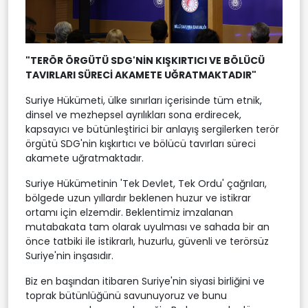
"TERÖR ÖRGÜTÜ SDG'NİN KIŞKIRTICI VE BÖLÜCÜ
TAVIRLARI SÜRECİ AKAMETE UĞRATMAKTADIR"
Suriye Hükümeti, ülke sınırları içerisinde tüm etnik,
dinsel ve mezhepsel ayrılıkları sona erdirecek,
kapsayıcı ve bütünleştirici bir anlayış sergilerken terör
örgütü SDG'nin kışkırtıcı ve bölücü tavırları süreci
akamete uğratmaktadır.
Suriye Hükümetinin 'Tek Devlet, Tek Ordu' çağrıları,
bölgede uzun yıllardır beklenen huzur ve istikrar
ortamı için elzemdir. Beklentimiz imzalanan
mutabakata tam olarak uyulması ve sahada bir an
önce tatbiki ile istikrarlı, huzurlu, güvenli ve terörsüz
Suriye'nin inşasıdır.
Biz en başından itibaren Suriye'nin siyasi birliğini ve
toprak bütünlüğünü savunuyoruz ve bunu