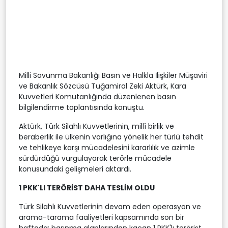
Milli Savunma Bakanlığı Basın ve Halkla İlişkiler Müşaviri
ve Bakanlık Sözcüsü Tuğamiral Zeki Aktürk, Kara
Kuvvetleri Komutanlığında düzenlenen basın
bilgilendirme toplantısında konuştu.
Aktürk, Türk Silahlı Kuvvetlerinin, millî birlik ve
beraberlik ile ülkenin varlığına yönelik her türlü tehdit
ve tehlikeye karşı mücadelesini kararlılık ve azimle
sürdürdüğü vurgulayarak terörle mücadele
konusundaki gelişmeleri aktardı.
1 PKK'LI TERÖRİST DAHA TESLİM OLDU
Türk Silahlı Kuvvetlerinin devam eden operasyon ve
arama-tarama faaliyetleri kapsamında son bir
haftada; barınma alanlarından kaçan 1 PKK'lı terörist