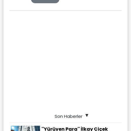
Son Haberler
''Yürüyen Para'' İlkay Çiçek