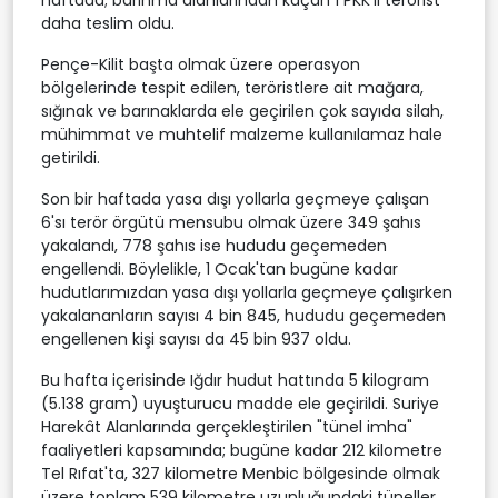
daha teslim oldu.
Pençe-Kilit başta olmak üzere operasyon
bölgelerinde tespit edilen, teröristlere ait mağara,
sığınak ve barınaklarda ele geçirilen çok sayıda silah,
mühimmat ve muhtelif malzeme kullanılamaz hale
getirildi.
Son bir haftada yasa dışı yollarla geçmeye çalışan
6'sı terör örgütü mensubu olmak üzere 349 şahıs
yakalandı, 778 şahıs ise hududu geçemeden
engellendi. Böylelikle, 1 Ocak'tan bugüne kadar
hudutlarımızdan yasa dışı yollarla geçmeye çalışırken
yakalananların sayısı 4 bin 845, hududu geçemeden
engellenen kişi sayısı da 45 bin 937 oldu.
Bu hafta içerisinde Iğdır hudut hattında 5 kilogram
(5.138 gram) uyuşturucu madde ele geçirildi. Suriye
Harekât Alanlarında gerçekleştirilen "tünel imha"
faaliyetleri kapsamında; bugüne kadar 212 kilometre
Tel Rıfat'ta, 327 kilometre Menbic bölgesinde olmak
üzere toplam 539 kilometre uzunluğundaki tüneller