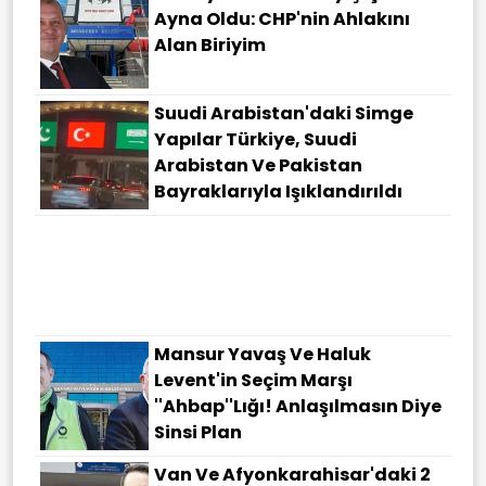
Ayna Oldu: CHP'nin Ahlakını
Alan Biriyim
Suudi Arabistan'daki Simge
Yapılar Türkiye, Suudi
Arabistan Ve Pakistan
Bayraklarıyla Işıklandırıldı
Mansur Yavaş Ve Haluk
Levent'in Seçim Marşı
''Ahbap''lığı! Anlaşılmasın Diye
Sinsi Plan
Van Ve Afyonkarahisar'daki 2