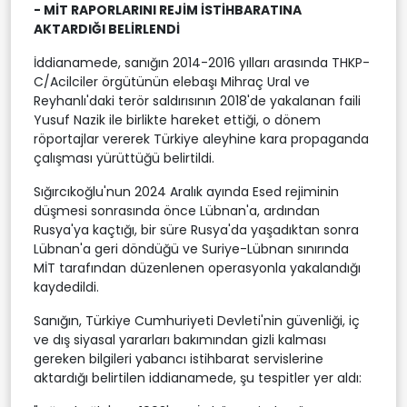
- MİT RAPORLARINI REJİM İSTİHBARATINA
AKTARDIĞI BELİRLENDİ
İddianamede, sanığın 2014-2016 yılları arasında THKP-
C/Acilciler örgütünün elebaşı Mihraç Ural ve
Reyhanlı'daki terör saldırısının 2018'de yakalanan faili
Yusuf Nazik ile birlikte hareket ettiği, o dönem
röportajlar vererek Türkiye aleyhine kara propaganda
çalışması yürüttüğü belirtildi.
Sığırcıkoğlu'nun 2024 Aralık ayında Esed rejiminin
düşmesi sonrasında önce Lübnan'a, ardından
Rusya'ya kaçtığı, bir süre Rusya'da yaşadıktan sonra
Lübnan'a geri döndüğü ve Suriye-Lübnan sınırında
MİT tarafından düzenlenen operasyonla yakalandığı
kaydedildi.
Sanığın, Türkiye Cumhuriyeti Devleti'nin güvenliği, iç
ve dış siyasal yararları bakımından gizli kalması
gereken bilgileri yabancı istihbarat servislerine
aktardığı belirtilen iddianamede, şu tespitler yer aldı: