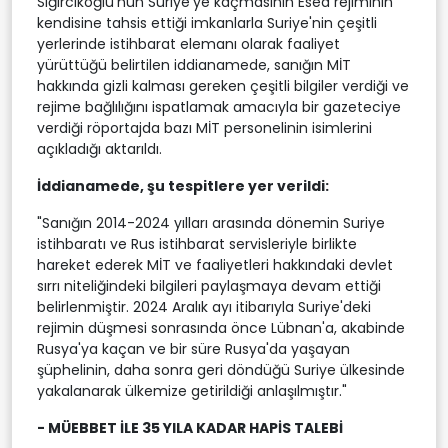
Sığırcıkoğlu'nun Suriye'ye kaçmasının Esed rejiminin
kendisine tahsis ettiği imkanlarla Suriye'nin çeşitli
yerlerinde istihbarat elemanı olarak faaliyet
yürüttüğü belirtilen iddianamede, sanığın MİT
hakkında gizli kalması gereken çeşitli bilgiler verdiği ve
rejime bağlılığını ispatlamak amacıyla bir gazeteciye
verdiği röportajda bazı MİT personelinin isimlerini
açıkladığı aktarıldı.
İddianamede, şu tespitlere yer verildi:
"Sanığın 2014-2024 yılları arasında dönemin Suriye
istihbaratı ve Rus istihbarat servisleriyle birlikte
hareket ederek MİT ve faaliyetleri hakkındaki devlet
sırrı niteliğindeki bilgileri paylaşmaya devam ettiği
belirlenmiştir. 2024 Aralık ayı itibarıyla Suriye'deki
rejimin düşmesi sonrasında önce Lübnan'a, akabinde
Rusya'ya kaçan ve bir süre Rusya'da yaşayan
şüphelinin, daha sonra geri döndüğü Suriye ülkesinde
yakalanarak ülkemize getirildiği anlaşılmıştır."
- MÜEBBET İLE 35 YILA KADAR HAPİS TALEBİ