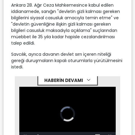
Ankara 28. Ağır Ceza Mahkemesince kabul edilen
iddianamede, sanığın "devletin gizli kalması gereken
bilgilerini siyasal casusluk amacıyla temin etme" ve
"devletin güvenliğine ilişkin gizli kalması gereken
bilgileri casusluk maksadıyla açıklama" suçlarından
müebbet ile 35 yıla kadar hapisle cezalandırılması
talep edildi.
Savcılık, ayrıca davanın devlet sırrı içeren niteliği
gereği duruşmaların kapalı oturumlarla yürütülmesini
istedi.
HABERİN DEVAMI
Video
Player
is
loading.