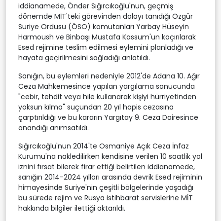
iddianamede, Önder Sığırcıkoğlu'nun, geçmiş
dönemde MİT'teki görevinden dolayı tanıdığı Özgür
Suriye Ordusu (ÖSO) komutanları Yarbay Hüseyin
Harmoush ve Binbaşı Mustafa Kassum'un kaçırılarak
Esed rejimine teslim edilmesi eylemini planladığı ve
hayata geçirilmesini sağladığı anlatıldı.
Sanığın, bu eylemleri nedeniyle 2012'de Adana 10. Ağır
Ceza Mahkemesince yapılan yargılama sonucunda
"cebir, tehdit veya hile kullanarak kişiyi hürriyetinden
yoksun kılma" suçundan 20 yıl hapis cezasına
çarptırıldığı ve bu kararın Yargıtay 9. Ceza Dairesince
onandığı anımsatıldı.
Sığırcıkoğlu'nun 2014'te Osmaniye Açık Ceza İnfaz
Kurumu'na nakledilirken kendisine verilen 10 saatlik yol
iznini fırsat bilerek firar ettiği belirtilen iddianamede,
sanığın 2014-2024 yılları arasında devrik Esed rejiminin
himayesinde Suriye'nin çeşitli bölgelerinde yaşadığı
bu sürede rejim ve Rusya istihbarat servislerine MİT
hakkında bilgiler ilettiği aktarıldı.