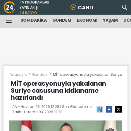
TV PROGRAMLARI
CANLI
YAYIN AKIŞI
24 RADYO
SON DAKİKA
GÜNDEM
EKONOMİ
YAŞAM
DÜ
Anasayfa
Gundem
MİT operasyonuyla yakalanan Suriye cas
MİT operasyonuyla yakalanan
Suriye casusuna iddianame
hazırlandı
AA -
Haziran 03, 2026 12:28
| Son Güncelleme
Tarihi:
Haziran 03, 2026 12:28