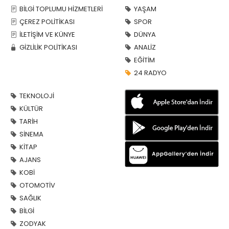
BİLGİ TOPLUMU HİZMETLERİ
YAŞAM
ÇEREZ POLİTİKASI
SPOR
İLETİŞİM VE KÜNYE
DÜNYA
GİZLİLİK POLİTİKASI
ANALİZ
EĞİTİM
24 RADYO
TEKNOLOJİ
KÜLTÜR
TARİH
SİNEMA
KİTAP
AJANS
KOBİ
OTOMOTİV
SAĞLIK
BİLGİ
ZODYAK