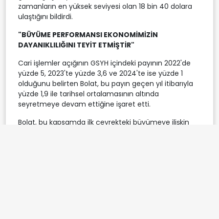
zamanların en yüksek seviyesi olan 18 bin 40 dolara
ulaştığını bildirdi.
"BÜYÜME PERFORMANSI EKONOMİMİZİN
DAYANIKLILIĞINI TEYİT ETMİŞTİR"
Cari işlemler açığının GSYH içindeki payının 2022'de
yüzde 5, 2023'te yüzde 3,6 ve 2024'te ise yüzde 1
olduğunu belirten Bolat, bu payın geçen yıl itibarıyla
yüzde 1,9 ile tarihsel ortalamasının altında
seyretmeye devam ettiğine işaret etti.
Bolat, bu kapsamda ilk çeyrekteki büyümeye ilişkin
şunları kaydetti:
"2026 yılı ilk çeyrek büyüme performansı, küresel
ölçekte zorlu şartların sürdüğü bir dönemde
ekonomimizin dayanıklılığını teyit etmiştir. Ticaret
Bakanlığı olarak yürüttüğümüz faaliyetlerin de
katkısıyla cari işlemler dengesindeki ılımlı görünüm
korunmaktadır. Mal ve hizmet ihracatında, yıl sonu
hedefi olan 410 milyar doların üzerinde bir