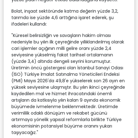
Bolat, inşaat sektöründe katma değerin yüzde 3,2,
tarımda ise yüzde 4,6 arttığına işaret ederek, şu
ifadeleri kullandı:
"Küresel belirsizliğin ve savaşların hakim olması
nedeniyle bu yılın ilk çeyreğinde yıllıklandırılmış olarak
cari işlemler açığının milli gelire oranı yüzde 2,4
seviyesine yükselmiş fakat tarihsel ortalamanın
(yüzde 3,4) altında dengeli seyrini korumuştur.
Üretimin öncü göstergesi olan İstanbul Sanayi Odası
(İSO) Türkiye İmalat Satınalma Yöneticileri Endeksi
(PMI) Mayıs 2026'da 49,8'e yükselerek son 26 ayın en
yüksek seviyesine ulaşmıştır. Bu yılın ikinci çeyreğinde
kaydedilen mal ve hizmet ihracatındaki önemli
artışların da katkısıyla yılın kalan 9 ayında ekonomik
büyümede ivmelenme beklenmektedir. Üretimde
verimlilik odaklı dönüşüm ve rekabet gücünü
artırmaya yönelik yapısal reformlarla birlikte Türkiye
ekonomisinin potansiyel büyüme oranını yukarı
taşıyacağız."