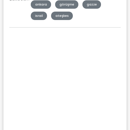
ankara
görüşme
gazze
israil
ateşkes