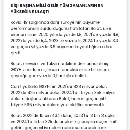
KİŞİ BAŞINA MİLLİ GELİR TÜM ZAMANLARIN EN
YÜKSEĞİNE ULAŞTI
Kovid-19 salgınında dahi Türkiye'nin büyüme
performansını sürdürdüğünü hatırlatan Bolat, ülke
ekonomisinin 2020 yılında yüzde 1,8, 2021'de yüzde 11,8,
2022'de yüzde 5,4, 2023'te yüzde 5, 2024'te yüzde 3,3
ve geçen yıl yüzde 3,6 büyüme kaydettiğinin altını
çizdi.
Bolat, mevsim ve takvim etkilerinden arındırılmış
GSYH zincirlenmiş hacim endeksinin ise bir önceki
çeyreğe göre yüzde 0,1 arttığını belirtti.
Cari fiyatlarla GSYH'nin 2021'de 828 milyar dolar,
2022'de 925 milyar dolar, 2024'te 1 trilyon 358 milyar
dolar olduğunu aktaran Bolat, bunun geçen yıl 1
trilyon 596 milyar dolara yükseldiğini anımsattı.
Bolat, 2022'de 10 bin 434 dolar, 2023'te 13 bin 8 dolar
ve 2024'te 15 bin 325 dolar olan kişi başına düşen milli
gelirin, geçen yıl ivmelenmesini sürdürerek tüm