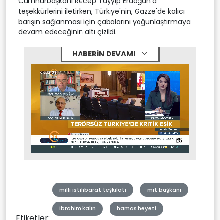
Cumhurbaşkanı Recep Tayyip Erdoğan'a
teşekkürlerini iletirken, Türkiye'nin, Gazze'de kalıcı
barışın sağlanması için çabalarını yoğunlaştırmaya
devam edeceğinin altı çizildi.
HABERİN DEVAMI
Stream
Mute
Type
milli istihbarat teşkilatı
mit başkanı
ibrahim kalın
hamas heyeti
Etiketler: