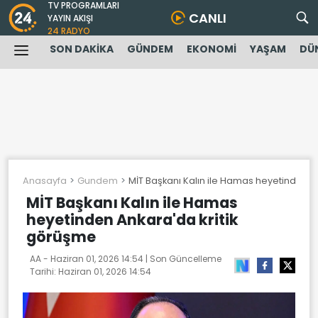
TV PROGRAMLARI
CANLI
YAYIN AKIŞI
24 RADYO
SON DAKİKA
GÜNDEM
EKONOMİ
YAŞAM
DÜ
Anasayfa
Gundem
MİT Başkanı Kalın ile Hamas heyetinden A
MİT Başkanı Kalın ile Hamas
heyetinden Ankara'da kritik
görüşme
AA -
Haziran 01, 2026 14:54
| Son Güncelleme
Tarihi:
Haziran 01, 2026 14:54