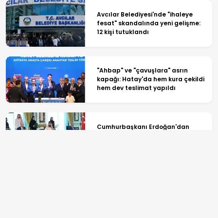
Avcılar Belediyesi'nde "ihaleye
fesat" skandalında yeni gelişme:
12 kişi tutuklandı
"Ahbap" ve "çavuşlara" asrın
kapağı: Hatay'da hem kura çekildi
hem dev teslimat yapıldı
Cumhurbaşkanı Erdoğan'dan
Mekke Anlaşması açıklaması: Tüm
kardeş ülkelerin katılımına açık
Terörsüz Türkiye sürecinde yeni
aşama! TBMM'de kritik görüşme
başladı