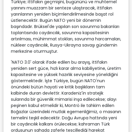
Türkiye; ittifakın geçmişini, bugününü ve muhtemel
yarınını muazzam bir senteze ulaştıracak, ittifakın
yarınlarının yeniden biçimlendirilmesinde başat rol
üstlenecektir. Bugün NATO yeni bir dönemin
başındadır. Brüksel'de yapılan son savunma bakanları
toplantısında caydırıcılık, savunma kapasitesinin
artırılması, mühimmat stokları, savunma harcamaları,
nükleer caydırıcılık, Rusya-Ukrayna savaşı gündemin
merkezine oturmuştur.
'NATO 3.0' olarak ifade edilen bu arayış, ittifakın
yeniden sert güce, hızlı karar alma kabiliyetine, üretim
kapasitesine ve yüksek hazırlık seviyesine yöneldiğini
göstermektedir. İşte Türkiye, bugün NATO'nun
önündeki bütün hayati ve kritik başlıkların tam
kalbinde duran devlettir. Karadeniz'in stratejik
sularında bir güvenlik mimarisi inşa edilecekse; alayı
peşinen kabul etmelidir ki, Montrö ile tahkim edilen
Boğazlar üzerindeki mutlak egemenliğimiz, o masanın
temelini teşkil edecektir. Doğu Avrupa hattında yeni
bir caydırıcılık kalkanı örülecekse; kahraman Türk
ordusunun sahada zaferle tescillediği harekat