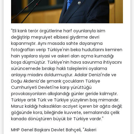
"Eli kanlı terör örgütlerine harf oyunlarıyla isim
değiştirip meşruiyet elbisesi giydirme devri
kapanmıştır. Aynı masada sahte dayanışma
fotoğrafları verip Türkiye'nin beka hudutlarını kemiren
hain yapılara siyasi ve askeri alan açma kurnazlığı
boşa düşmüştür. Türkiye'nin hava savunma ihtiyacını
sürüncemede bırakıp haklı taleplerini oyalama
anlayışı miadını doldurmuştur. Adalar Denizi'nde ve
Doğu Akdeniz'de şımarık çocukların Türkiye
Cumhuriyeti Devleti'ne karşı yürüttüğü
provokasyonların alkışlandığı günler geride kalmıştır.
Türkiye artık Türk ve Türkiye yüzyılının baş mimarıdır.
Maruz kaldığı haksızlıkları acziyet içeren bir ağıta değil;
göğsünde kora, bileğinde kuvvete, semalarında çelik
kanada dönüştüren büyük bir Türkiye vardır."
MHP Genel Başkanı Devlet Bahçeli, "Askeri