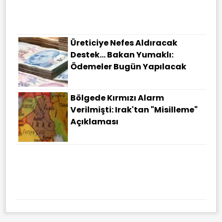
Çiçek Tutuklandı
Üreticiye Nefes Aldıracak
Destek... Bakan Yumaklı:
Ödemeler Bugün Yapılacak
Bölgede Kırmızı Alarm
Verilmişti: Irak'tan "misilleme"
Açıklaması
Karadeniz'de Tansiyonu
Tırmandıracak Saldırı: Türk
Gemisi İHA Ile Hedef Alındı