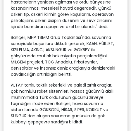
hastanelerin yeniden açılması ve ordu bünyesine
kazandırılması meselesi hayati değerdedir. Çünkü
askeri tıp, askeri iklimin görev koşullarını, operasyon
psikolojisini, askeri disiplin düzenini ve sevk zincirini
içinde barındıran apayrı ve özel bir alandır." dedi.
Bahçeli, MHP TBMM Grup Toplantısı'nda, savunma
sanayideki başarılara dikkati çekerek, KAAN, HÜRJET,
KIZILELMA, AKINCI, AKSUNGUR ve GÖKBEY ile
gökyüzünde mutlak hakimiyetin perçinlendiğini,
MİLGEM projeleri, TCG Anadolu, fırkateynler,
denizaltılar ve insansız deniz araçlarıyla denizlerdeki
caydırıcılığın artırıldığını belirtti.
ALTAY tankı, taktik tekerlekli ve paletli zırhlı araçlar,
çok namlulu roket sistemleri, hassas güdümlü akıllı
mühimmatla Türk ordusunun gücünü zirveye
taşındığını ifade eden Bahçeli, hava savunma
sistemlerinde GÖKBÖRÜ, HİSAR, SİPER, KORKUT ve
SUNGUR'dan oluşan savunma gücünün de gök
kubbeyi çepeçevre sardığını bildirdi.