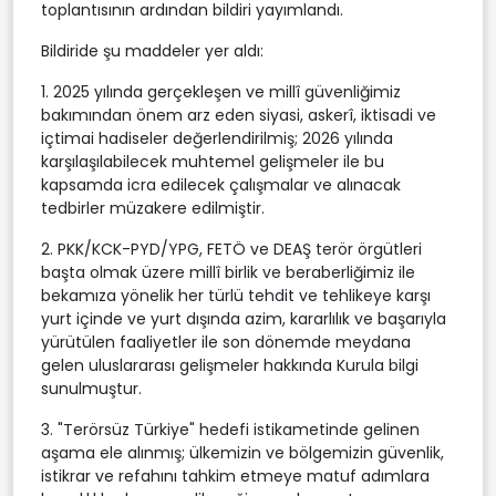
toplantısının ardından bildiri yayımlandı.
Bildiride şu maddeler yer aldı:
1. 2025 yılında gerçekleşen ve millî güvenliğimiz
bakımından önem arz eden siyasi, askerî, iktisadi ve
içtimai hadiseler değerlendirilmiş; 2026 yılında
karşılaşılabilecek muhtemel gelişmeler ile bu
kapsamda icra edilecek çalışmalar ve alınacak
tedbirler müzakere edilmiştir.
2. PKK/KCK-PYD/YPG, FETÖ ve DEAŞ terör örgütleri
başta olmak üzere millî birlik ve beraberliğimiz ile
bekamıza yönelik her türlü tehdit ve tehlikeye karşı
yurt içinde ve yurt dışında azim, kararlılık ve başarıyla
yürütülen faaliyetler ile son dönemde meydana
gelen uluslararası gelişmeler hakkında Kurula bilgi
sunulmuştur.
3. "Terörsüz Türkiye" hedefi istikametinde gelinen
aşama ele alınmış; ülkemizin ve bölgemizin güvenlik,
istikrar ve refahını tahkim etmeye matuf adımlara