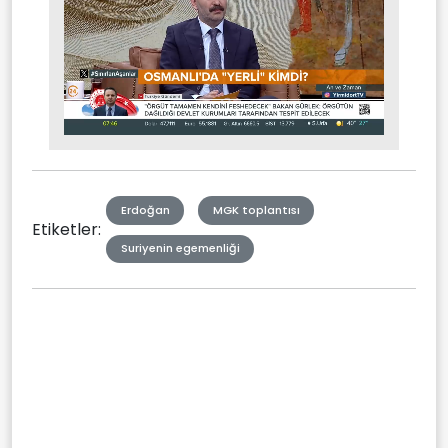
Stream
Mute
Type
Erdoğan
MGK toplantısı
Etiketler:
Suriyenin egemenliği