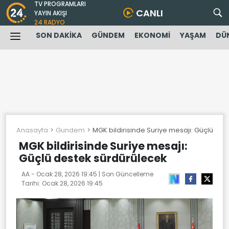
TV PROGRAMLARI
CANLI
YAYIN AKIŞI
24 RADYO
SON DAKİKA
GÜNDEM
EKONOMİ
YAŞAM
DÜ
Anasayfa
Gundem
MGK bildirisinde Suriye mesajı: Güçlü des
MGK bildirisinde Suriye mesajı:
Güçlü destek sürdürülecek
AA -
Ocak 28, 2026 19:45
| Son Güncelleme
Tarihi:
Ocak 28, 2026 19:45