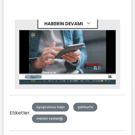
HABERİN DEVAMI
Stream
Mute
Type
uyuşturucu hapı
şanlıurfa
Etiketler:
mersin tedariği