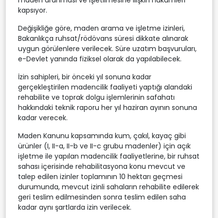
maden aranması ve işletilmesine ilişkin hükümleri
kapsıyor.
Değişikliğe göre, maden arama ve işletme izinleri,
Bakanlıkça ruhsat/rödövans süresi dikkate alınarak
uygun görülenlere verilecek. Süre uzatım başvuruları,
e-Devlet yanında fiziksel olarak da yapılabilecek.
İzin sahipleri, bir önceki yıl sonuna kadar
gerçekleştirilen madencilik faaliyeti yaptığı alandaki
rehabilite ve toprak dolgu işlemlerinin safahatı
hakkındaki teknik raporu her yıl haziran ayının sonuna
kadar verecek.
Maden Kanunu kapsamında kum, çakıl, kayaç gibi
ürünler (I, II-a, II-b ve II-c grubu madenler) için açık
işletme ile yapılan madencilik faaliyetlerine, bir ruhsat
sahası içerisinde rehabilitasyona konu mevcut ve
talep edilen izinler toplamının 10 hektarı geçmesi
durumunda, mevcut izinli sahaların rehabilite edilerek
geri teslim edilmesinden sonra teslim edilen saha
kadar aynı şartlarda izin verilecek.