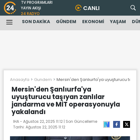
TV PROGRAMLARI
CANLI
YAYIN AKIŞI
24 RADYO
SON DAKİKA
GÜNDEM
EKONOMİ
YAŞAM
DÜ
Anasayfa
Gundem
Mersin'den Şanlıurfa'ya uyuşturucu taşıy
Mersin'den Şanlıurfa'ya
uyuşturucu taşıyan zanlılar
jandarma ve MİT operasyonuyla
yakalandı
IHA -
Ağustos 22, 2025 11:12
| Son Güncelleme
Tarihi:
Ağustos 22, 2025 11:12