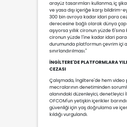
arayüz tasarımları kullanma, iç şi
ve yasa dışı içeriğe karşı bildiri
300 bin avroya kadar idari para ceza
derecesine bağlı olarak dünya çapı
aşıyorsa yıllık cironun yüzde 6'sına 
cironun yüzde 1'ine kadar idari para
durumunda platformun çevrim içi a
sınırlandırılması."
İNGİLTERE'DE PLATFORMLARA YIL
CEZASI
Çalışmada, İngiltere'de hem video
mecralarının denetiminden soruml
alanındaki düzenleyici, denetleyici
OFCOM'un yetişkin içerikler barındı
güvenliği için yaş doğrulama ve içer
kıldığı vurgulandı.