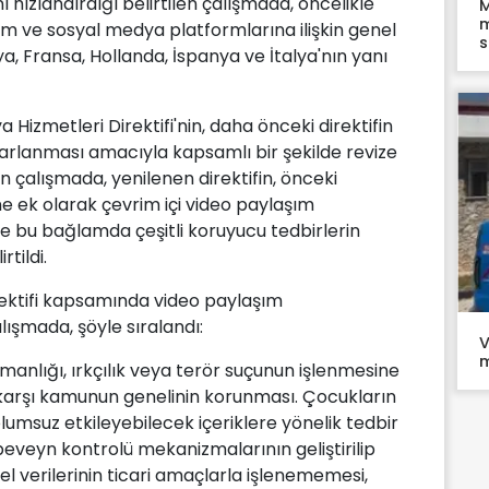
hızlandırdığı belirtilen çalışmada, öncelikle
M
m
şım ve sosyal medya platformlarına ilişkin genel
s
a, Fransa, Hollanda, İspanya ve İtalya'nın yanı
 Hizmetleri Direktifi'nin, daha önceki direktifin
yarlanması amacıyla kapsamlı bir şekilde revize
an çalışmada, yenilenen direktifin, önceki
e ek olarak çevrim içi video paylaşım
 ve bu bağlamda çeşitli koruyucu tedbirlerin
tildi.
rektifi kapsamında video paylaşım
lışmada, şöyle sıralandı:
V
m
şmanlığı, ırkçılık veya terör suçunun işlenmesine
 karşı kamunun genelinin korunması. Çocukların
i olumsuz etkileyebilecek içeriklere yönelik tedbir
veyn kontrolü mekanizmalarının geliştirilip
el verilerinin ticari amaçlarla işlenememesi,