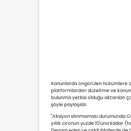
Kanunlarda öngörülen hükümlere ay
platformlardan düzeltme ve kanuni
bulunma yetkisi olduğu aktarılan ç
şöyle paylaşıldı:
"Aksiyon alınmaması durumunda OFCO
yıllık cironun yüzde 10'una kadar (
Devam eden ve ciddi ihlallerde de 