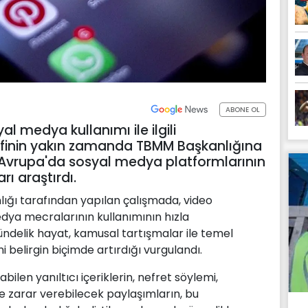
ABONE OL
al medya kullanımı ile ilgili
lifinin yakın zamanda TBMM Başkanlığına
, Avrupa'da sosyal medya platformlarının
ı araştırdı.
ığı tarafından yapılan çalışmada, video
edya mecralarının kullanımının hızla
ndelik hayat, kamusal tartışmalar ile temel
i belirgin biçimde artırdığı vurgulandı.
ilen yanıltıcı içeriklerin, nefret söylemi,
e zarar verebilecek paylaşımların, bu