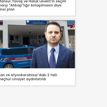
ansur Yavaş ve Haluk Levent'in seçim
arşı ''Ahbap''lığı! Anlaşılmasın diye
insi plan
an ve Afyonkarahisar'daki 2 faili
eçhul cinayet aydınlatıldı