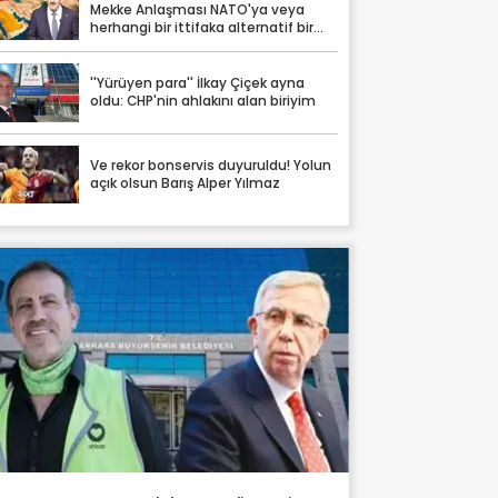
Mekke Anlaşması NATO'ya veya
herhangi bir ittifaka alternatif bir
yapı değil
''Yürüyen para'' İlkay Çiçek ayna
oldu: CHP'nin ahlakını alan biriyim
Ve rekor bonservis duyuruldu! Yolun
açık olsun Barış Alper Yılmaz