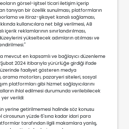
ların görsel-işitsel ticari iletişim içerip
n tanıyan bir özellik sunulması, platformların
raporlama ve itiraz-şikayet kanalı sağlaması,
akkında kullanıcılara net bilgi verilmesi, AB
 içerik reklamlarının sınırlandırılması,
düzeylerini yükseltecek adımların atılması ve
endirilmesi."
nda mevcut en kapsamlı ve bağlayıcı düzenleme
 Şubat 2024 itibarıyla yürürlüğe girdiği ifade
 üzerinde faaliyet gösteren medya
arama motorları, pazaryeri siteleri, sosyal
m platformları gibi hizmet sağlayıcılarını
alların ihlal edilmesi durumunda verilebilecek
yer verildi:
ün yerine getirilmemesi halinde söz konusu
el cirosunun yüzde 6'sına kadar idari para
latformlar tarafından ilgili makamlara yanlış,