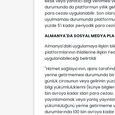
eksik veya yanıltıcı bilgi verilmes
durumunda da platformun yıllık geli
para cezası uygulanabilir. Son ola
uyulmaması durumunda platformun 
yüzde 5'i kadar periyodik para cezas
ALMANYA'DA SOSYAL MEDYA PLA
Almanya'daki uygulamaya ilişkin bi
platformlarının ihlallerine ilişkin F
uygulanabileceği belirtildi:
"Hizmet sağlayıcının, ajans tarafın
yerine getirmemesi durumunda bir 
günlük cirosunun veya gelirinin yü
bilgi yükümlülüklerini (künye bilgi
bin avroya kadar idari para cezası. Y
yayınlamamak veya yanlış yayınlam
yükümlülüğünü yerine getirmeme ve
durumlarında 100 bin avroya kadar i