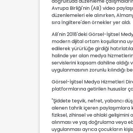
doğrultuda düzenleme çalışmalarını 
Avrupa Birliği'nin (AB) video payla
düzenlemeleri ele alınırken, Almany
sıra İngiltere'den örnekler yer aldı.
AB'nin 2018'deki Görsel-İşitsel Medya
modern dijital ortam koşullarına u
edilerek yürürlüğe girdiği hatırlatıl
halinde yer alan medya hizmetlerin
servislerini kapsam dahiline aldığı
uygulanmasının zorunlu kılındığı belir
Görsel-İşitsel Medya Hizmetleri Di
platformlarına getirilen hususlar ça
"Şiddete teşvik, nefret, yabancı dü
alenen tahrik içeren paylaşımlara
fiziksel, zihinsel ve ahlaki gelişimin
alınması ve yaş doğrulama veya ebe
uygulanması ayrıca çocukların kişis