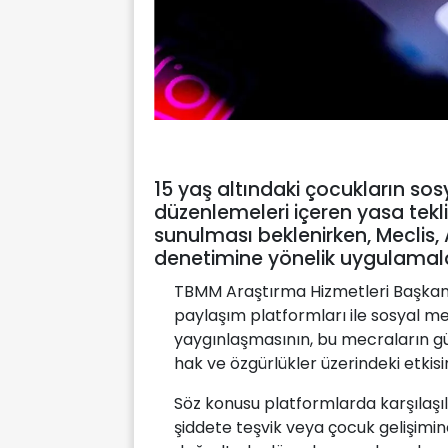
15 yaş altındaki çocukların sosy
düzenlemeleri içeren yasa tek
sunulması beklenirken, Meclis
denetimine yönelik uygulamalar
TBMM Araştırma Hizmetleri Başkanl
paylaşım platformları ile sosyal m
yaygınlaşmasının, bu mecraların gü
hak ve özgürlükler üzerindeki etkisin
Söz konusu platformlarda karşılaşılab
şiddete teşvik veya çocuk gelişimin