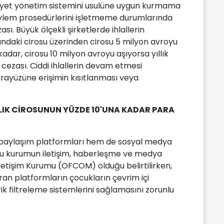
kayet yönetim sistemini usulüne uygun kurmama
m-eylem prosedürlerini işletmeme durumlarında
sı. Büyük ölçekli şirketlerde ihlallerin
ndaki cirosu üzerinden cirosu 5 milyon avroyu
kadar, cirosu 10 milyon avroyu aşıyorsa yıllık
 cezası. Ciddi ihlallerin devam etmesi
rayüzüne erişimin kısıtlanması veya
LIK CİROSUNUN YÜZDE 10'UNA KADAR PARA
 paylaşım platformları hem de sosyal medya
u kurumun iletişim, haberleşme ve medya
 İletişim Kurumu (OFCOM) olduğu belirtilirken,
ran platformların çocukların çevrim içi
ik filtreleme sistemlerini sağlamasını zorunlu