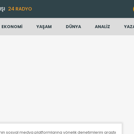
IŞI
24 RADYO
EKONOMİ
YAŞAM
DÜNYA
ANALİZ
YAZ
inin sosyal medya platformlarına yönelik denetimlerini araştırdı