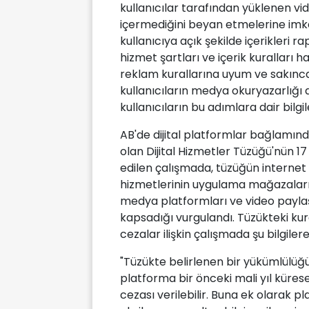
kullanıcılar tarafından yüklenen video
içermediğini beyan etmelerine imka
kullanıcıya açık şekilde içerikleri 
hizmet şartları ve içerik kuralları h
reklam kurallarına uyum ve sakıncalı
kullanıcıların medya okuryazarlığı 
kullanıcıların bu adımlara dair bilgil
AB'de dijital platformlar bağlamı
olan Dijital Hizmetler Tüzüğü'nün 17
edilen çalışmada, tüzüğün internet
hizmetlerinin uygulama mağazaları, 
medya platformları ve video paylaşı
kapsadığı vurgulandı. Tüzükteki kur
cezalar ilişkin çalışmada şu bilgilere 
"Tüzükte belirlenen bir yükümlülüğ
platforma bir önceki mali yıl küres
cezası verilebilir. Buna ek olarak p