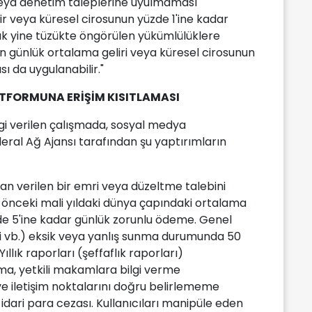
i veya denetim taleplerine uyulmaması
r veya küresel cirosunun yüzde 1'ine kadar
rak yine tüzükte öngörülen yükümlülüklere
günlük ortalama geliri veya küresel cirosunun
ı da uygulanabilir."
TFORMUNA ERİŞİM KISITLAMASI
lgi verilen çalışmada, sosyal medya
ederal Ağ Ajansı tarafından şu yaptırımların
dan verilen bir emri veya düzeltme talebini
önceki mali yıldaki dünya çapındaki ortalama
zde 5'ine kadar günlük zorunlu ödeme. Genel
leri vb.) eksik veya yanlış sunma durumunda 50
ıllık raporları (şeffaflık raporları)
a, yetkili makamlara bilgi verme
 iletişim noktalarını doğru belirlememe
dari para cezası. Kullanıcıları manipüle eden