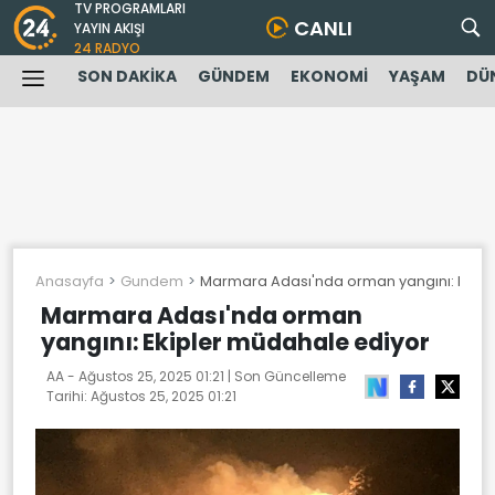
TV PROGRAMLARI
CANLI
YAYIN AKIŞI
24 RADYO
SON DAKİKA
GÜNDEM
EKONOMİ
YAŞAM
DÜ
Anasayfa
Gundem
Marmara Adası'nda orman yangını: Ekipl
Marmara Adası'nda orman
yangını: Ekipler müdahale ediyor
AA -
Ağustos 25, 2025 01:21
| Son Güncelleme
Tarihi:
Ağustos 25, 2025 01:21