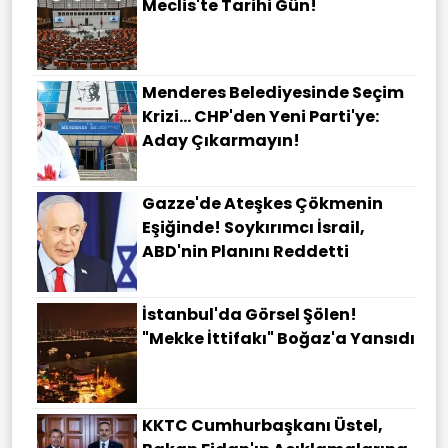
Meclis'te Tarihi Gün!
Menderes Belediyesinde Seçim
Krizi... CHP'den Yeni Parti'ye:
Aday Çıkarmayın!
Gazze'de Ateşkes Çökmenin
Eşiğinde! Soykırımcı İsrail,
ABD'nin Planını Reddetti
İstanbul'da Görsel Şölen!
"Mekke İttifakı" Boğaz'a Yansıdı
KKTC Cumhurbaşkanı Üstel,