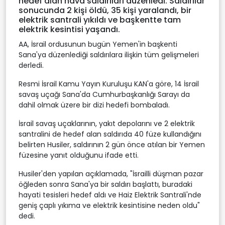
hedef alan hava saldırıları düzenledi. Saldırılar
sonucunda 2 kişi öldü, 35 kişi yaralandı, bir
elektrik santrali yıkıldı ve başkentte tam
elektrik kesintisi yaşandı.
AA, İsrail ordusunun bugün Yemen'in başkenti
Sana'ya düzenlediği saldırılara ilişkin tüm gelişmeleri
derledi.
Resmi İsrail Kamu Yayın Kuruluşu KAN'a göre, 14 İsrail
savaş uçağı Sana'da Cumhurbaşkanlığı Sarayı da
dahil olmak üzere bir dizi hedefi bombaladı.
İsrail savaş uçaklarının, yakıt depolarını ve 2 elektrik
santralini de hedef alan saldırıda 40 füze kullandığını
belirten Husiler, saldırının 2 gün önce atılan bir Yemen
füzesine yanıt olduğunu ifade etti.
Husiler'den yapılan açıklamada, "İsrailli düşman pazar
öğleden sonra Sana'ya bir saldırı başlattı, buradaki
hayati tesisleri hedef aldı ve Haiz Elektrik Santrali'nde
geniş çaplı yıkıma ve elektrik kesintisine neden oldu"
dedi.