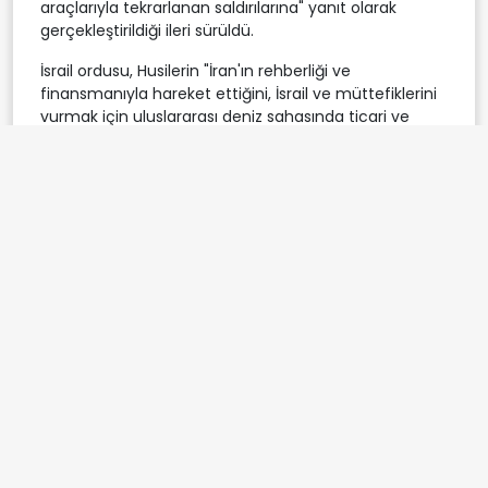
araçlarıyla tekrarlanan saldırılarına" yanıt olarak
gerçekleştirildiği ileri sürüldü.
İsrail ordusu, Husilerin "İran'ın rehberliği ve
finansmanıyla hareket ettiğini, İsrail ve müttefiklerini
vurmak için uluslararası deniz sahasında ticari ve
kargo gemilerini hedef aldığını" da vurguladı.
HAVA SAVUNMASI DEVREYE GİRDİ
Husilere bağlı Al-Masirah televizyonu ve Saba Haber
Ajansı, başkent Sana'nın İsrail saldırısına maruz
kaldığını duyurdu.
Saldırılar, Sana'nın merkezindeki 60. Cadde'deki petrol
şirketi istasyonunu ve güneydeki Haiz Elektrik
Santrali'ni hedef aldı.
Kanal, Husilere bağlı Yemen hükümetinin Savunma
Bakanlığı'ndan bir kaynağa dayandırdığı haberinde,
"Hava savunmamız, Sana'ya yönelik saldırıya katılan
İsrail uçaklarının çoğunu etkisiz hale getirip bölgeden
ayrılmaya zorladı." ifadelerine yer verdi.