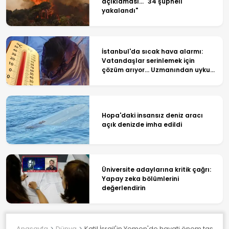
açıklaması... "34 şüpheli
yakalandı"
İstanbul'da sıcak hava alarmı:
Vatandaşlar serinlemek için
çözüm arıyor... Uzmanından uyku
tüyoları!
Hopa'daki insansız deniz aracı
açık denizde imha edildi
Üniversite adaylarına kritik çağrı:
Yapay zeka bölümlerini
değerlendirin
Anasayfa
Dünya
Katil İsrail'in Yemen'de hayati önem taşıyan