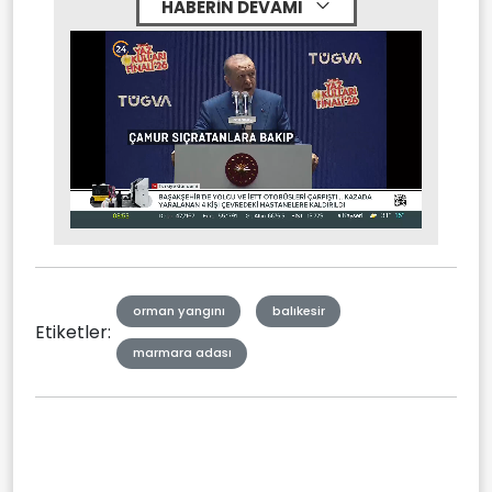
HABERİN DEVAMI
Stream
Mute
Type
orman yangını
balıkesir
Etiketler:
marmara adası