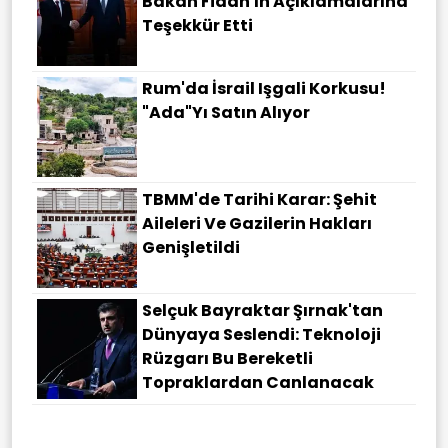
Bakan Fidan'ın Açıklamalarına
Teşekkür Etti
Rum'da İsrail Işgali Korkusu!
"Ada"yı Satın Alıyor
TBMM'de Tarihi Karar: Şehit
Aileleri Ve Gazilerin Hakları
Genişletildi
Selçuk Bayraktar Şırnak'tan
Dünyaya Seslendi: Teknoloji
Rüzgarı Bu Bereketli
Topraklardan Canlanacak