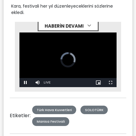
Kara, festivali her yıl düzenleyeceklerini sözlerine
ekledi.
HABERİN DEVAMI
Stream
LIVE
Pause
Mute
Picture-
Fullscreen
in-
Picture
Type
Türk Hava Kuvvetleri
SOLOTÜRK
Etiketler:
Manisa Festivali