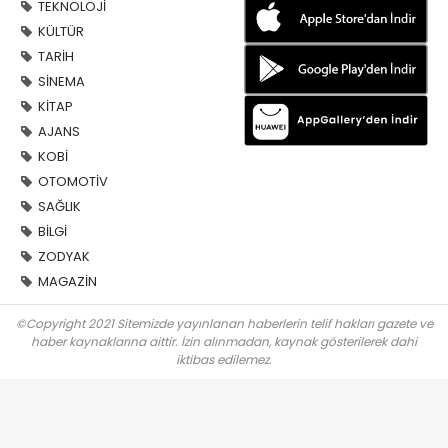
TEKNOLOJİ
KÜLTÜR
TARİH
SİNEMA
KİTAP
AJANS
KOBİ
OTOMOTİV
SAĞLIK
BİLGİ
ZODYAK
MAGAZİN
©Copyright 2021 Sitemizde yayınlanan haberlerin telif hakları gazete ve
haber kaynaklarına aittir. İzin alınmadan, kaynak gösterilerek dahi
iktibas edilemez.