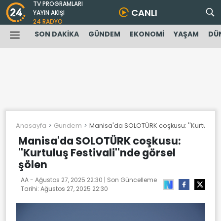
TV PROGRAMLARI
CANLI
YAYIN AKIŞI
24 RADYO
SON DAKİKA
GÜNDEM
EKONOMİ
YAŞAM
DÜ
Anasayfa
Gundem
Manisa'da SOLOTÜRK coşkusu: ''Kurtuluş Fe
Manisa'da SOLOTÜRK coşkusu:
''Kurtuluş Festivali''nde görsel
şölen
AA -
Ağustos 27, 2025 22:30
| Son Güncelleme
Tarihi:
Ağustos 27, 2025 22:30