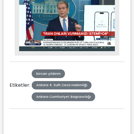
Stream
Mute
Type
bircan yıldırım
Etiketler:
Ankara 4. Sulh Ceza Hakimliği
Ankara Cumhuriyet Başsavcılığı