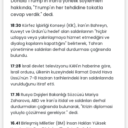
Donald Trump'ın İran'a yönelik söylemleri
hakkında, "Trump'ın her tehdidine tokatla
cevap verdik." dedi.
18:30
Körfez İşbirliği Konseyi (KİK), İran'ın Bahreyn,
Kuveyt ve Ürdün'ü hedef alan saldırılarının "hiçbir
uzlaşıya veya yakınlaşmaya hizmet etmediğini ve
diyalog kapılarını kapattığını" belirterek, Tahran
yönetimine saldırıları derhal durdurması çağrısında
bulundu.
17:28
İsrail devlet televizyonu KAN'ın haberine göre,
İsrail ordusu, ülkenin kuzeyindeki Ramat David Hava
Üssü'nün 7-8 Haziran tarihlerindeki İran saldırılarında
vurulduğunu itiraf etti.
17.16
Rusya Dışişleri Bakanlığı Sözcüsü Mariya
Zaharova, ABD ve İran'a itidal ve saldırıları derhal
durdurmaları çağrısında bulunarak, "Krizin diplomasi
yoluyla çözülmesi gerekiyor." dedi.
16.41
Birleşmiş Milletler (BM) İnsan Hakları Yüksek