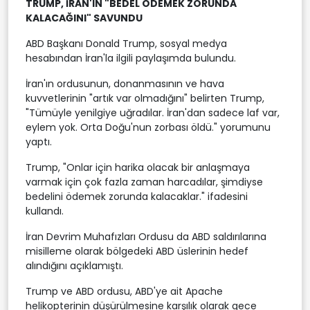
TRUMP, İRAN'IN "BEDEL ÖDEMEK ZORUNDA
KALACAĞINI" SAVUNDU
ABD Başkanı Donald Trump, sosyal medya
hesabından İran'la ilgili paylaşımda bulundu.
İran'ın ordusunun, donanmasının ve hava
kuvvetlerinin "artık var olmadığını" belirten Trump,
"Tümüyle yenilgiye uğradılar. İran'dan sadece laf var,
eylem yok. Orta Doğu'nun zorbası öldü." yorumunu
yaptı.
Trump, "Onlar için harika olacak bir anlaşmaya
varmak için çok fazla zaman harcadılar, şimdiyse
bedelini ödemek zorunda kalacaklar." ifadesini
kullandı.
İran Devrim Muhafızları Ordusu da ABD saldırılarına
misilleme olarak bölgedeki ABD üslerinin hedef
alındığını açıklamıştı.
Trump ve ABD ordusu, ABD'ye ait Apache
helikopterinin düşürülmesine karşılık olarak gece