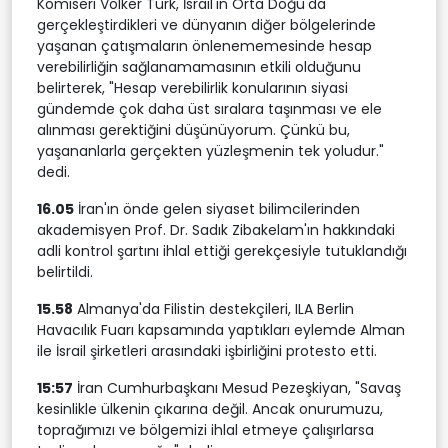
Komiseri Volker Türk, İsrail'in Orta Doğu'da
gerçekleştirdikleri ve dünyanın diğer bölgelerinde
yaşanan çatışmaların önlenememesinde hesap
verebilirliğin sağlanamamasının etkili olduğunu
belirterek, "Hesap verebilirlik konularının siyasi
gündemde çok daha üst sıralara taşınması ve ele
alınması gerektiğini düşünüyorum. Çünkü bu,
yaşananlarla gerçekten yüzleşmenin tek yoludur."
dedi.
16.05
İran'ın önde gelen siyaset bilimcilerinden
akademisyen Prof. Dr. Sadık Zibakelam'ın hakkındaki
adli kontrol şartını ihlal ettiği gerekçesiyle tutuklandığı
belirtildi.
15.58
Almanya'da Filistin destekçileri, ILA Berlin
Havacılık Fuarı kapsamında yaptıkları eylemde Alman
ile İsrail şirketleri arasındaki işbirliğini protesto etti.
15:57
İran Cumhurbaşkanı Mesud Pezeşkiyan, "Savaş
kesinlikle ülkenin çıkarına değil. Ancak onurumuzu,
toprağımızı ve bölgemizi ihlal etmeye çalışırlarsa