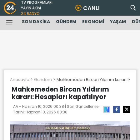
TV PROGRAMLARI
CANLI
YAYIN AKIŞI
24 RADYO
SON DAKİKA
GÜNDEM
EKONOMİ
YAŞAM
DÜ
Anasayfa
Gundem
Mahkemeden Bircan Yıldırım kararı: Hesapl
Mahkemeden Bircan Yıldırım
kararı: Hesapları kapatılıyor
AA -
Haziran 10, 2026 00:38
| Son Güncelleme
Tarihi:
Haziran 10, 2026 00:38