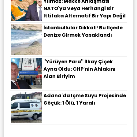
Yılmaz: Mekke Anlaşması
NATO'ya Veya Herhangi Bir
Ittifaka Alternatif Bir Yapı Değil
İstanbullular Dikkat! Bu Ilçede
Denize Girmek Yasaklandı
''Yürüyen Para'' İlkay Çiçek
Ayna Oldu: CHP'nin Ahlakını
Alan Biriyim
Adana'da Içme Suyu Projesinde
Göçük: 1 Ölü, 1 Yaralı