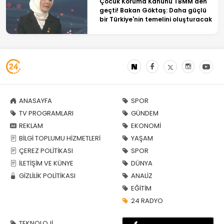
Çocuk Koruma Kanunu TBMM'den
geçti! Bakan Göktaş: Daha güçlü
bir Türkiye'nin temelini oluşturacak
ANASAYFA
SPOR
TV PROGRAMLARI
GÜNDEM
REKLAM
EKONOMİ
BİLGİ TOPLUMU HİZMETLERİ
YAŞAM
ÇEREZ POLİTİKASI
SPOR
İLETİŞİM VE KÜNYE
DÜNYA
GİZLİLİK POLİTİKASI
ANALİZ
EĞİTİM
24 RADYO
TEKNOLOJİ