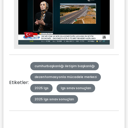
Stream
Mute
Type
cumhurbaşkanlığı iletişim başkanlığı
dezenformasyonla mücadele merkezi
Etiketler:
2025 lgs
lgs sınav sonuçları
2025 lgs sınav sonuçları