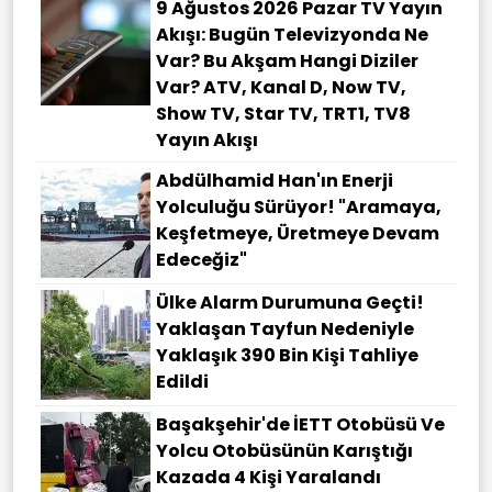
9 Ağustos 2026 Pazar TV Yayın
Akışı: Bugün Televizyonda Ne
Var? Bu Akşam Hangi Diziler
Var? ATV, Kanal D, Now TV,
Show TV, Star TV, TRT1, TV8
Yayın Akışı
Abdülhamid Han'ın Enerji
Yolculuğu Sürüyor! "Aramaya,
Keşfetmeye, Üretmeye Devam
Edeceğiz"
Ülke Alarm Durumuna Geçti!
Yaklaşan Tayfun Nedeniyle
Yaklaşık 390 Bin Kişi Tahliye
Edildi
Başakşehir'de İETT Otobüsü Ve
Yolcu Otobüsünün Karıştığı
Kazada 4 Kişi Yaralandı