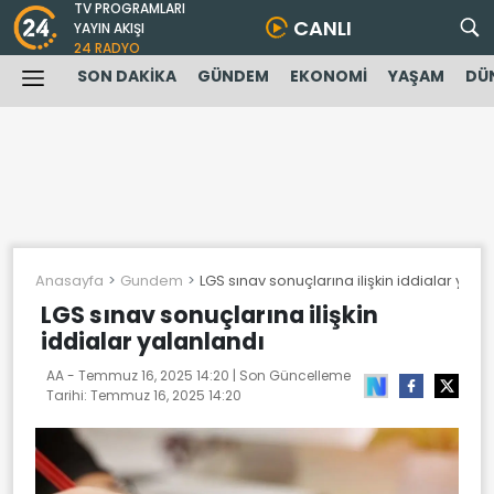
TV PROGRAMLARI
CANLI
YAYIN AKIŞI
24 RADYO
SON DAKİKA
GÜNDEM
EKONOMİ
YAŞAM
DÜ
Anasayfa
Gundem
LGS sınav sonuçlarına ilişkin iddialar yala
LGS sınav sonuçlarına ilişkin
iddialar yalanlandı
AA -
Temmuz 16, 2025 14:20
| Son Güncelleme
Tarihi:
Temmuz 16, 2025 14:20