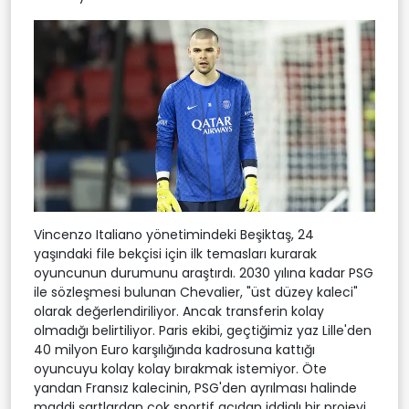
Vincenzo Italiano yönetimindeki Beşiktaş, 24
yaşındaki file bekçisi için ilk temasları kurarak
oyuncunun durumunu araştırdı. 2030 yılına kadar PSG
ile sözleşmesi bulunan Chevalier, "üst düzey kaleci"
olarak değerlendiriliyor. Ancak transferin kolay
olmadığı belirtiliyor. Paris ekibi, geçtiğimiz yaz Lille'den
40 milyon Euro karşılığında kadrosuna kattığı
oyuncuyu kolay kolay bırakmak istemiyor. Öte
yandan Fransız kalecinin, PSG'den ayrılması halinde
maddi şartlardan çok sportif açıdan iddialı bir projeyi