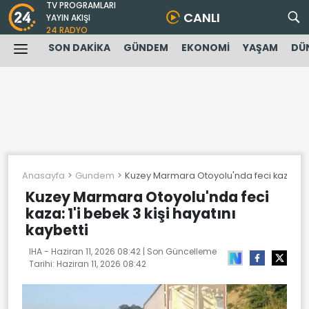
TV PROGRAMLARI
CANLI
YAYIN AKIŞI
24 RADYO
SON DAKİKA
GÜNDEM
EKONOMİ
YAŞAM
DÜ
Anasayfa
Gundem
Kuzey Marmara Otoyolu'nda feci kaza: 1'i b
Kuzey Marmara Otoyolu'nda feci
kaza: 1'i bebek 3 kişi hayatını
kaybetti
IHA -
Haziran 11, 2026 08:42
| Son Güncelleme
Tarihi:
Haziran 11, 2026 08:42