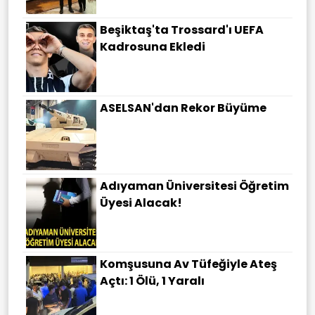
Beşiktaş'ta Trossard'ı UEFA
Kadrosuna Ekledi
ASELSAN'dan Rekor Büyüme
Adıyaman Üniversitesi Öğretim
Üyesi Alacak!
Komşusuna Av Tüfeğiyle Ateş
Açtı: 1 Ölü, 1 Yaralı