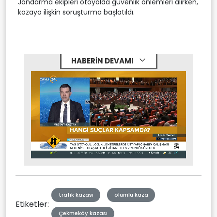
Jandarma ekipleri otoyolda güvenlik önlemleri alırken,
kazaya ilişkin soruşturma başlatıldı.
HABERİN DEVAMI
Stream
Unmute
Type
trafik kazası
ölümlü kaza
Etiketler:
Çekmeköy kazası