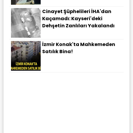
Cinayet Şüphelileri İHA'dan
Kaçamadı: Kayseri'deki
Dehşetin Zanlıları Yakalandı
İzmir Konak'ta Mahkemeden
Satılık Bina!