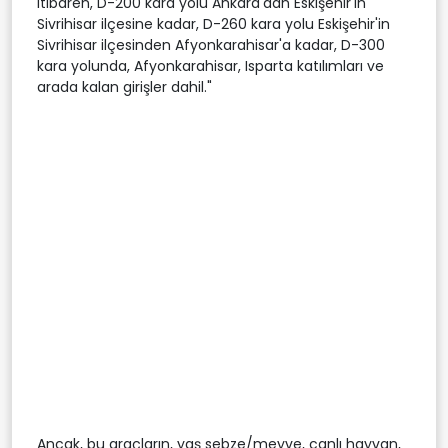
itibaren, D-200 kara yolu Ankara'dan Eskişehir'in
Sivrihisar ilçesine kadar, D-260 kara yolu Eskişehir'in
Sivrihisar ilçesinden Afyonkarahisar'a kadar, D-300
kara yolunda, Afyonkarahisar, Isparta katılımları ve
arada kalan girişler dahil."
Ancak, bu araçların, yaş sebze/meyve, canlı hayvan,