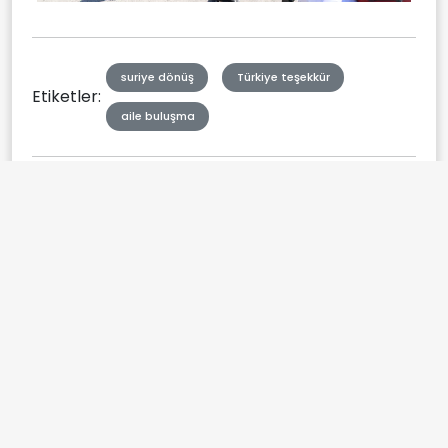
suriye dönüş
Türkiye teşekkür
Etiketler:
aile buluşma