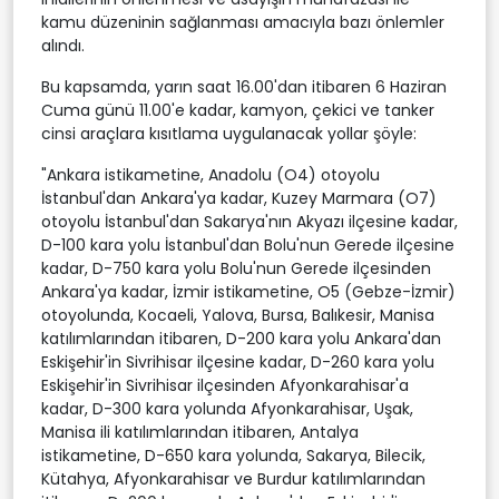
kamu düzeninin sağlanması amacıyla bazı önlemler
alındı.
Bu kapsamda, yarın saat 16.00'dan itibaren 6 Haziran
Cuma günü 11.00'e kadar, kamyon, çekici ve tanker
cinsi araçlara kısıtlama uygulanacak yollar şöyle:
"Ankara istikametine, Anadolu (O4) otoyolu
İstanbul'dan Ankara'ya kadar, Kuzey Marmara (O7)
otoyolu İstanbul'dan Sakarya'nın Akyazı ilçesine kadar,
D-100 kara yolu İstanbul'dan Bolu'nun Gerede ilçesine
kadar, D-750 kara yolu Bolu'nun Gerede ilçesinden
Ankara'ya kadar, İzmir istikametine, O5 (Gebze-İzmir)
otoyolunda, Kocaeli, Yalova, Bursa, Balıkesir, Manisa
katılımlarından itibaren, D-200 kara yolu Ankara'dan
Eskişehir'in Sivrihisar ilçesine kadar, D-260 kara yolu
Eskişehir'in Sivrihisar ilçesinden Afyonkarahisar'a
kadar, D-300 kara yolunda Afyonkarahisar, Uşak,
Manisa ili katılımlarından itibaren, Antalya
istikametine, D-650 kara yolunda, Sakarya, Bilecik,
Kütahya, Afyonkarahisar ve Burdur katılımlarından