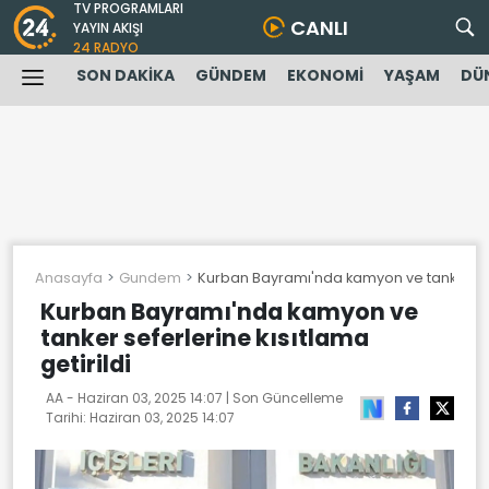
TV PROGRAMLARI
CANLI
YAYIN AKIŞI
24 RADYO
SON DAKİKA
GÜNDEM
EKONOMİ
YAŞAM
DÜ
Anasayfa
Gundem
Kurban Bayramı'nda kamyon ve tanker sefer
Kurban Bayramı'nda kamyon ve
tanker seferlerine kısıtlama
getirildi
AA -
Haziran 03, 2025 14:07
| Son Güncelleme
Tarihi:
Haziran 03, 2025 14:07