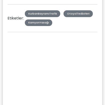
KurbanBayramıTrafik
OtoyolTedbirleri
Etiketler:
KamyonYasağı